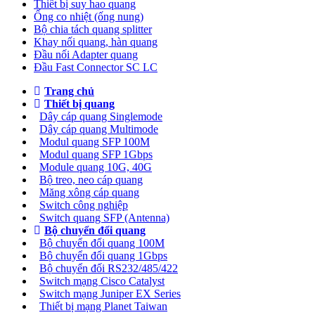
Thiết bị suy hao quang
Ống co nhiệt (ống nung)
Bộ chia tách quang splitter
Khay nối quang, hàn quang
Đầu nối Adapter quang
Đầu Fast Connector SC LC
Trang chủ
Thiết bị quang
Dây cáp quang Singlemode
Dây cáp quang Multimode
Modul quang SFP 100M
Modul quang SFP 1Gbps
Module quang 10G, 40G
Bộ treo, neo cáp quang
Măng xông cáp quang
Switch công nghiệp
Switch quang SFP (Antenna)
Bộ chuyển đổi quang
Bộ chuyển đổi quang 100M
Bộ chuyển đổi quang 1Gbps
Bộ chuyển đối RS232/485/422
Switch mạng Cisco Catalyst
Switch mạng Juniper EX Series
Thiết bị mạng Planet Taiwan