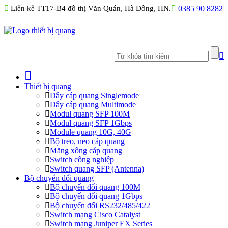
Liền kề TT17-B4 đô thị Văn Quán, Hà Đông, HN.
0385 90 8282
Thiết bị quang
Dây cáp quang Singlemode
Dây cáp quang Multimode
Modul quang SFP 100M
Modul quang SFP 1Gbps
Module quang 10G, 40G
Bộ treo, neo cáp quang
Măng xông cáp quang
Switch công nghiệp
Switch quang SFP (Antenna)
Bộ chuyển đổi quang
Bộ chuyển đổi quang 100M
Bộ chuyển đổi quang 1Gbps
Bộ chuyển đối RS232/485/422
Switch mạng Cisco Catalyst
Switch mạng Juniper EX Series