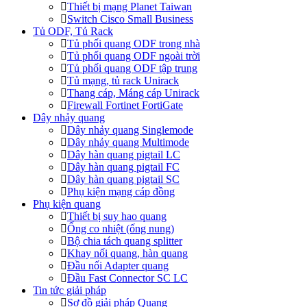
Thiết bị mạng Planet Taiwan
Switch Cisco Small Business
Tủ ODF, Tủ Rack
Tủ phối quang ODF trong nhà
Tủ phối quang ODF ngoài trời
Tủ phối quang ODF tập trung
Tủ mạng, tủ rack Unirack
Thang cáp, Máng cáp Unirack
Firewall Fortinet FortiGate
Dây nhảy quang
Dây nhảy quang Singlemode
Dây nhảy quang Multimode
Dây hàn quang pigtail LC
Dây hàn quang pigtail FC
Dây hàn quang pigtail SC
Phụ kiện mạng cáp đồng
Phụ kiện quang
Thiết bị suy hao quang
Ống co nhiệt (ống nung)
Bộ chia tách quang splitter
Khay nối quang, hàn quang
Đầu nối Adapter quang
Đầu Fast Connector SC LC
Tin tức giải pháp
Sơ đồ giải pháp Quang