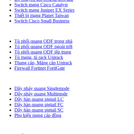
Switch mạng Cisco Catalyst
Switch mạng Juniper EX Series
Thiết bị mạng Planet Taiwan
Switch Cisco Small Business
Tủ ODF, Tủ Rack
Tủ phối quang ODF trong nhà
Tủ phối quang ODF ngoài trời
Tủ phối quang ODF tập trung
Tủ mạng, tủ rack Unirack
Thang cáp, Máng cáp Unirack
Firewall Fortinet FortiGate
Dây nhảy quang
Dây nhảy quang Singlemode
Dây nhảy quang Multimode
Dây hàn quang pigtail LC
Dây hàn quang pigtail FC
Dây hàn quang pigtail SC
Phụ kiện mạng cáp đồng
Phụ kiện quang