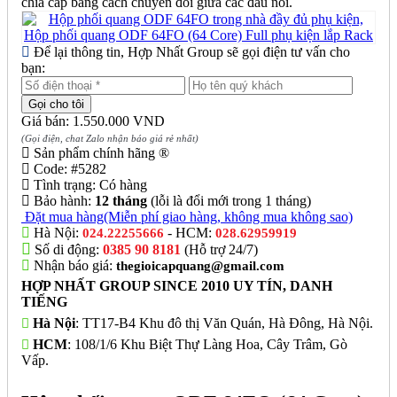
chia cáp bằng cách chuyển đổi giữa các đầu nối.
Để lại thông tin, Hợp Nhất Group sẽ gọi điện tư vấn cho
bạn:
Giá bán: 1.550.000 VND
(Gọi điện, chat Zalo nhận báo giá rẻ nhất)
Sản phẩm chính hãng ®
Code:
#5282
Tình trạng:
Có hàng
Bảo hành:
12 tháng
(lỗi là đổi mới trong 1 tháng)
Đặt mua hàng
(Miễn phí giao hàng, không mua không sao)
Hà Nội:
- HCM:
024.22255666
028.62959919
Số di động:
0385 90 8181
(Hỗ trợ 24/7)
Nhận báo giá:
thegioicapquang@gmail.com
HỢP NHẤT GROUP SINCE 2010 UY TÍN, DANH
TIẾNG
Hà Nội
: TT17-B4 Khu đô thị Văn Quán, Hà Đông, Hà Nội.
HCM
: 108/1/6 Khu Biệt Thự Làng Hoa, Cây Trâm, Gò
Vấp.