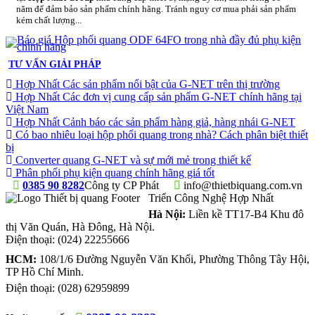
năm để đảm bảo sản phẩm chính hãng. Tránh nguy cơ mua phải sản phẩm
kém chất lượng...
TƯ VẤN GIẢI PHÁP
Hợp Nhất Các sản phẩm nổi bật của G-NET trên thị trường
Hợp Nhất Các đơn vị cung cấp sản phẩm G-NET chính hãng tại
Việt Nam
Hợp Nhất Cảnh báo các sản phẩm hàng giả, hàng nhái G-NET
Có bao nhiêu loại hộp phối quang trong nhà? Cách phân biệt thiết
bị
Converter quang G-NET và sự mới mẻ trong thiết kế
Phân phối phụ kiện quang chính hãng giá tốt
0385 90 8282
Công ty CP Phát
info@thietbiquang.com.vn
Triển Công Nghệ Hợp Nhất
Hà Nội:
Liền kề TT17-B4 Khu đô
thị Văn Quán
,
Hà Đông
,
Hà Nội
.
Điện thoại:
(024) 22255666
HCM:
108/1/6 Đường Nguyễn Văn Khối, Phường Thông Tây Hội,
TP Hồ Chí Minh.
Điện thoại:
(028) 62959899