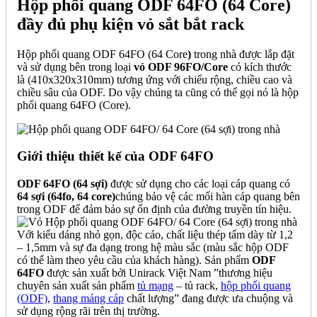
Hộp phối quang ODF 64FO (64 Core)
đầy đủ phụ kiện vỏ sắt bắt rack
Hộp phối quang ODF 64FO (64 Core
)
trong nhà được lắp đặt
và sử dụng bên trong loại
vỏ ODF 96FO/Core
có kích thước
là (410x320x310mm) tương ứng với chiểu rộng, chiều cao và
chiều sâu của ODF. Do vậy chúng ta cũng có thể gọi nó là hộp
phối quang 64FO (Core).
Giới thiệu thiết kế của ODF 64FO
ODF 64FO (64 sợi)
được sử dụng cho các loại cáp quang có
64 sợi (64fo, 64 core)
chúng bảo vệ các mối hàn cáp quang bên
trong ODF để đảm bảo sự ổn định của đường truyền tín hiệu.
Với kiểu dáng nhỏ gọn, độc cáo, chất liệu thép tấm dày từ 1,2
– 1,5mm và sự đa dạng trong hệ màu sắc (màu sắc hộp ODF
có thể làm theo yêu cầu của khách hàng). Sản phẩm
ODF
64FO
được sản xuất bởi Unirack Việt Nam ”thương hiệu
chuyên sản xuất sản phẩm
tủ mạng
– tủ rack,
hộp phối quang
(ODF)
,
thang máng cáp
chất lượng” đang được ưa chuộng và
sử dụng rộng rãi trên thị trường.