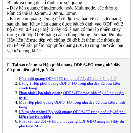
Blank và dùng để cố định các sợi quang
- Dây hàn quang: Singlemode hoặc Multimode, các đường
kính có thể là 0.9mm, 2.0mm,3,0mm.
- Khay hàn quang: Dùng để cố định và bảo vệ các sợi quang
sau khi hàn.Khay hàn quang được bắt cố định vào ODF với 2
bộ ốc vít, điều đặc biệt ở đây đó là bạn có thể lắp nhiều khay
trong một hộp ODF bằng cách chồng chúng lên nhau lên nhau.
Hãy liên hệ trực tiếp với chúng tôi để biết thêm các thông tin
chi tiết về sản phẩm hộp phối quang (ODF) cũng như các loại
vật tư quang khác.
Tại sao nên mua Hộp phối quang ODF 64FO trong nhà đầy
đủ phụ kiện tại Hợp Nhất
Hộp phối quang ODF 64FO trong nhà đầy đủ phụ kiện giá rẻ
Báo giá Hộp phối quang ODF 64FO trong nhà đầy đủ phụ kiện
chính hãng
Phân phối Hộp phối quang ODF 64FO trong nhà đầy đủ phụ kiện
uy tín
Mua Hộp phối quang ODF 64FO trong nhà đầy đủ phụ kiện chính
hãng
Hỗ trợ sản phẩm Hộp phối quang ODF 64FO trong nhà đầy đủ phụ
kiện chuyên nghiệp
Nhật xét trao đổi về Hộp phối quang ODF 64FO trong nhà đầy đủ
phụ kiện 24/7