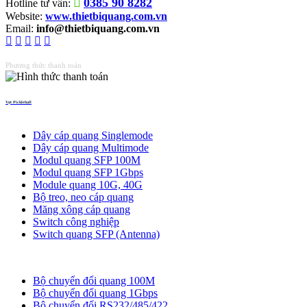
0385 90 8282
Hotline tư vấn:
Website:
www.thietbiquang.com.vn
Email:
info@thietbiquang.com.vn
Phương thức thanh toán
Vợt Pickleball
Thiết bị quang
Dây cáp quang Singlemode
Dây cáp quang Multimode
Modul quang SFP 100M
Modul quang SFP 1Gbps
Module quang 10G, 40G
Bộ treo, neo cáp quang
Măng xông cáp quang
Switch công nghiệp
Switch quang SFP (Antenna)
Bộ chuyển đổi quang
Bộ chuyển đổi quang 100M
Bộ chuyển đổi quang 1Gbps
Bộ chuyển đối RS232/485/422