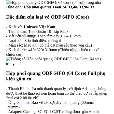
Hình ảnh:
Hộp phối quang 3 loại 24FO,48FO,96FO
Đặc điểm của loại vỏ ODF 64FO (Core)
- Xuất xứ:
Unirack Việt Nam
- Tiêu chuẩn: Tiêu chuẩn 19’’ lắp Rack
- Vật liệu sử dụng: Thép tấm dày 1,2 – 1,5mm.
- Loại sơn: Sơn tĩnh điện, chống rỉ
- Màu sắc: Màu ghi (có thể đặt màu sắc theo yêu cầu)
- Kích thước: 410x320x310mm (Chiểu rộng, chiều cao và
chiều sâu)
Hộp phối quang ODF 64FO (64 Core) Full phụ
kiện gồm có
- Thanh Blank: Là một thanh quản lý , cố định Adapter, chúng
được thiết kế tháo rời nên hoàn toàn có thể tháo dỡ và lắp ghép
“chỉ với 2 bộ ốc vít”.
-
Ống co nhiêt
: Bảo vệ các sợi dây hàn quang (60mmx
1x2mm)
- Adapter: Các loại SC,FC,LC,ST chúng được gắn vào thanh