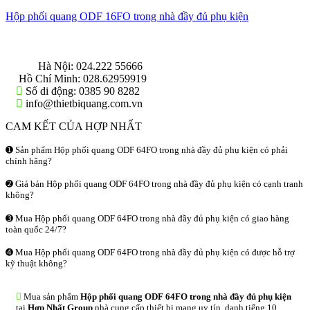
Hộp phối quang ODF 16FO trong nhà đầy đủ phụ kiện
THÔNG TIN LIÊN HỆ
Hà Nội:
024.222 55666
Hồ Chí Minh:
028.62959919
Số di động:
0385 90 8282
info@thietbiquang.com.vn
CAM KẾT CỦA HỢP NHẤT
➊ Sản phẩm Hộp phối quang ODF 64FO trong nhà đầy đủ phụ kiện có phải
chính hãng?
➋ Giá bán Hộp phối quang ODF 64FO trong nhà đầy đủ phụ kiện có cạnh tranh
không?
➌ Mua Hộp phối quang ODF 64FO trong nhà đầy đủ phụ kiện có giao hàng
toàn quốc 24/7?
➍ Mua Hộp phối quang ODF 64FO trong nhà đầy đủ phụ kiện có được hỗ trợ
kỹ thuật không?
Mua sản phẩm
Hộp phối quang ODF 64FO trong nhà đầy đủ phụ kiện
tại
Hợp Nhất Group
nhà cung cấp thiết bị mạng uy tín, danh tiếng 10