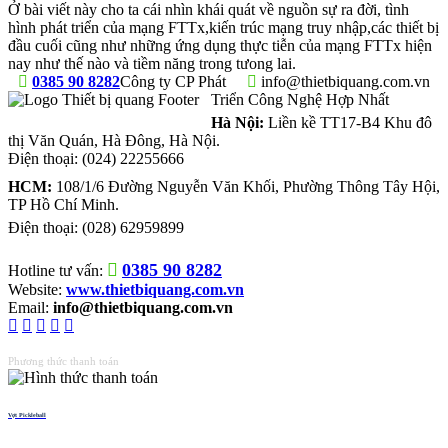
Ở bài viết này cho ta cái nhìn khái quát về nguồn sự ra đời, tình
hình phát triển của mạng FTTx,kiến trúc mạng truy nhập,các thiết bị
đầu cuối cũng như những ứng dụng thực tiễn của mạng FTTx hiện
nay như thế nào và tiềm năng trong tưong lai.
0385 90 8282
Công ty CP Phát
info@thietbiquang.com.vn
Triển Công Nghệ Hợp Nhất
Hà Nội:
Liền kề TT17-B4 Khu đô
thị Văn Quán
,
Hà Đông
,
Hà Nội
.
Điện thoại:
(024) 22255666
HCM:
108/1/6 Đường Nguyễn Văn Khối, Phường Thông Tây Hội,
TP Hồ Chí Minh.
Điện thoại:
(028) 62959899
0385 90 8282
Hotline tư vấn:
Website:
www.thietbiquang.com.vn
Email:
info@thietbiquang.com.vn
Phương thức thanh toán
Vợt Pickleball
Thiết bị quang