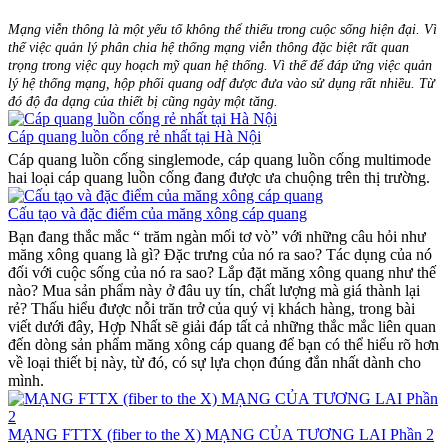
Mạng viễn thông là một yếu tố không thể thiếu trong cuộc sống hiện đại. Vì
thế việc quản lý phân chia hệ thống mạng viễn thông đặc biệt rất quan
trọng trong việc quy hoạch mỹ quan hệ thống. Vì thế để đáp ứng việc quản
lý hệ thống mạng, hộp phối quang odf được đưa vào sử dụng rất nhiều. Từ
đó độ đa dạng của thiết bị cũng ngày một tăng.
Cáp quang luồn cống rẻ nhất tại Hà Nội
Cáp quang luồn cống singlemode, cáp quang luồn cống multimode
hai loại cáp quang luồn cống đang được ưa chuộng trên thị trường.
Cấu tạo và đặc điểm của măng xông cáp quang
Bạn đang thắc mắc “ trăm ngàn mối tơ vò” với những câu hỏi như
măng xông quang là gì? Đặc trưng của nó ra sao? Tác dụng của nó
đối với cuộc sống của nó ra sao? Lắp đặt măng xông quang như thế
nào? Mua sản phẩm này ở đâu uy tín, chất lượng mà giá thành lại
rẻ? Thấu hiểu được nỗi trăn trở của quý vị khách hàng, trong bài
viết dưới đây, Hợp Nhất sẽ giải đáp tất cả những thắc mắc liên quan
đến dòng sản phẩm măng xông cáp quang để bạn có thể hiểu rõ hơn
về loại thiết bị này, từ đó, có sự lựa chọn đúng đắn nhất dành cho
mình.
MẠNG FTTX (fiber to the X) MẠNG CỦA TƯƠNG LAI Phần 2