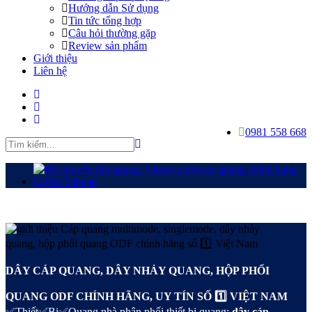
Hướng dẫn Sử dụng
Tin tức tổng hợp
Câu hỏi thường gặp
Review sản phẩm
Giới thiệu
Liên hệ
0981 558 668
DÂY CÁP QUANG, DÂY NHẢY QUANG, HỘP PHỐI
QUANG ODF CHÍNH HÃNG, UY TÍN SỐ 1️⃣ VIỆT NAM
✅Thiết✅Bị✅Quang nhà phân phối thiết bị quang:
dây cáp