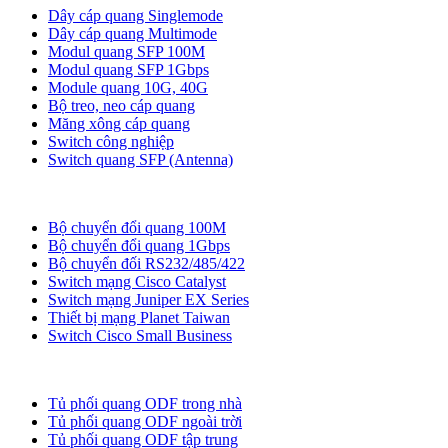
Dây cáp quang Singlemode
Dây cáp quang Multimode
Modul quang SFP 100M
Modul quang SFP 1Gbps
Module quang 10G, 40G
Bộ treo, neo cáp quang
Măng xông cáp quang
Switch công nghiệp
Switch quang SFP (Antenna)
Bộ chuyển đổi quang
Bộ chuyển đổi quang 100M
Bộ chuyển đổi quang 1Gbps
Bộ chuyển đối RS232/485/422
Switch mạng Cisco Catalyst
Switch mạng Juniper EX Series
Thiết bị mạng Planet Taiwan
Switch Cisco Small Business
Tủ ODF, Tủ Rack
Tủ phối quang ODF trong nhà
Tủ phối quang ODF ngoài trời
Tủ phối quang ODF tập trung