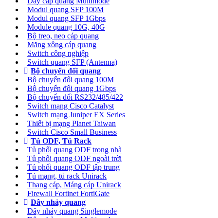
Dây cáp quang Multimode
Modul quang SFP 100M
Modul quang SFP 1Gbps
Module quang 10G, 40G
Bộ treo, neo cáp quang
Măng xông cáp quang
Switch công nghiệp
Switch quang SFP (Antenna)
Bộ chuyển đổi quang
Bộ chuyển đổi quang 100M
Bộ chuyển đổi quang 1Gbps
Bộ chuyển đối RS232/485/422
Switch mạng Cisco Catalyst
Switch mạng Juniper EX Series
Thiết bị mạng Planet Taiwan
Switch Cisco Small Business
Tủ ODF, Tủ Rack
Tủ phối quang ODF trong nhà
Tủ phối quang ODF ngoài trời
Tủ phối quang ODF tập trung
Tủ mạng, tủ rack Unirack
Thang cáp, Máng cáp Unirack
Firewall Fortinet FortiGate
Dây nhảy quang
Dây nhảy quang Singlemode