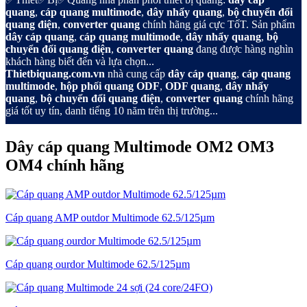
quang
,
cáp quang multimode
,
dây nhẩy quang
,
bộ chuyển đổi
quang điện
,
converter quang
chính hãng giá cực TốT. Sản phẩm
dây cáp quang
,
cáp quang multimode
,
dây nhẩy quang
,
bộ
chuyển đổi quang điện
,
converter quang
đang được hàng nghìn
khách hàng biết đến và lựa chọn...
Thietbiquang.com.vn
nhà cung cấp
dây cáp quang
,
cáp quang
multimode
,
hộp phối quang ODF
,
ODF quang
,
dây nhẩy
quang
,
bộ chuyển đổi quang điện
,
converter quang
chính hãng
giá tốt uy tín, danh tiếng 10 năm trên thị trường...
Dây cáp quang Multimode OM2 OM3
OM4 chính hãng
Cáp quang AMP outdor Multimode 62.5/125µm
Cáp quang ourdor Multimode 62.5/125µm