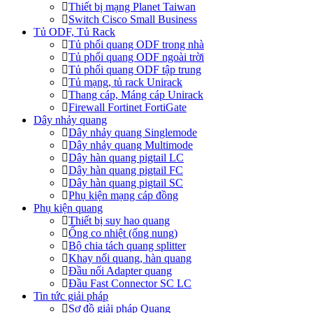
Thiết bị mạng Planet Taiwan
Switch Cisco Small Business
Tủ ODF, Tủ Rack
Tủ phối quang ODF trong nhà
Tủ phối quang ODF ngoài trời
Tủ phối quang ODF tập trung
Tủ mạng, tủ rack Unirack
Thang cáp, Máng cáp Unirack
Firewall Fortinet FortiGate
Dây nhảy quang
Dây nhảy quang Singlemode
Dây nhảy quang Multimode
Dây hàn quang pigtail LC
Dây hàn quang pigtail FC
Dây hàn quang pigtail SC
Phụ kiện mạng cáp đồng
Phụ kiện quang
Thiết bị suy hao quang
Ống co nhiệt (ống nung)
Bộ chia tách quang splitter
Khay nối quang, hàn quang
Đầu nối Adapter quang
Đầu Fast Connector SC LC
Tin tức giải pháp
Sơ đồ giải pháp Quang