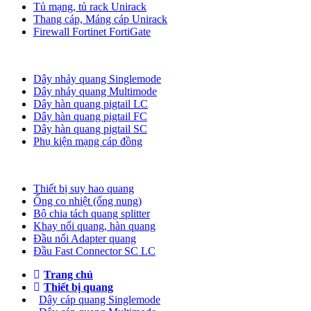
Tủ mạng, tủ rack Unirack
Thang cáp, Máng cáp Unirack
Firewall Fortinet FortiGate
Dây nhảy quang
Dây nhảy quang Singlemode
Dây nhảy quang Multimode
Dây hàn quang pigtail LC
Dây hàn quang pigtail FC
Dây hàn quang pigtail SC
Phụ kiện mạng cáp đồng
Phụ kiện quang
Thiết bị suy hao quang
Ống co nhiệt (ống nung)
Bộ chia tách quang splitter
Khay nối quang, hàn quang
Đầu nối Adapter quang
Đầu Fast Connector SC LC
Trang chủ
Thiết bị quang
Dây cáp quang Singlemode