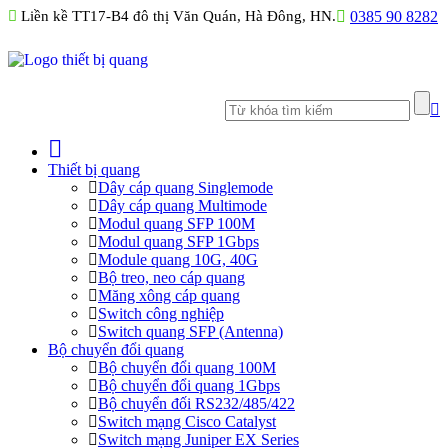
Liền kề TT17-B4 đô thị Văn Quán, Hà Đông, HN.
0385 90 8282
Thiết bị quang
Dây cáp quang Singlemode
Dây cáp quang Multimode
Modul quang SFP 100M
Modul quang SFP 1Gbps
Module quang 10G, 40G
Bộ treo, neo cáp quang
Măng xông cáp quang
Switch công nghiệp
Switch quang SFP (Antenna)
Bộ chuyển đổi quang
Bộ chuyển đổi quang 100M
Bộ chuyển đổi quang 1Gbps
Bộ chuyển đối RS232/485/422
Switch mạng Cisco Catalyst
Switch mạng Juniper EX Series