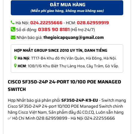
ĐẶT MUA HÀNG
(Miễn phí giao hàng, không mua không sao)
024.22255666
028.62959919
Hà Nội:
- HCM:
0385 90 8181
Số di động:
(Hỗ trợ 24/7)
thegioicapquang@gmail.com
Nhận báo giá:
HỢP NHẤT GROUP SINCE 2010 UY TÍN, DANH TIẾNG
Hà Nội
: TT17-B4 Khu đô thị Văn Quán, Hà Đông, Hà Nội.
HCM
: 108/1/6 Khu Biệt Thự Làng Hoa, Cây Trâm, Gò Vấp.
CISCO SF350-24P 24-PORT 10/100 POE MANAGED
SWITCH
Hợp Nhất báo giá phân phối
SF350-24P-K9-EU
- Switch mạng
Cisco SF350-24P 24-port 10/100 POE Managed Switch chính
hãng Cisco Việt Nam, Sản phẩm đầy đủ CO,CQ, Luôn sẵn hàng
✅ Hồ Chí Minh 028.62959899 - Hà Nội 024.22255666