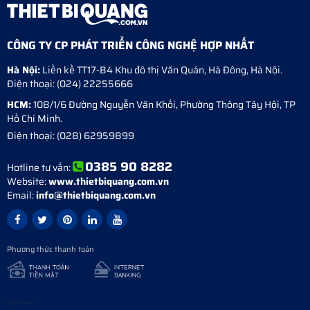
CÔNG TY CP PHÁT TRIỂN CÔNG NGHỆ HỢP NHẤT
Hà Nội:
Liền kề TT17-B4 Khu đô thị Văn Quán
,
Hà Đông
,
Hà Nội
.
Điện thoại:
(024) 22255666
HCM:
108/1/6 Đường Nguyễn Văn Khối, Phường Thông Tây Hội, TP
Hồ Chí Minh.
Điện thoại:
(028) 62959899
0385 90 8282
Hotline tư vấn:
Website:
www.thietbiquang.com.vn
Email:
info@thietbiquang.com.vn
Phương thức thanh toán
Vợt Pickleball