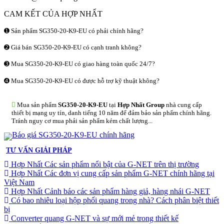
CAM KẾT CỦA HỢP NHẤT
➊ Sản phẩm SG350-20-K9-EU có phải chính hãng?
➋ Giá bán SG350-20-K9-EU có cạnh tranh không?
➌ Mua SG350-20-K9-EU có giao hàng toàn quốc 24/7?
➍ Mua SG350-20-K9-EU có được hỗ trợ kỹ thuật không?
Mua sản phẩm
SG350-20-K9-EU
tại
Hợp Nhất Group
nhà cung cấp
thiết bị mạng uy tín, danh tiếng 10 năm để đảm bảo sản phẩm chính hãng.
Tránh nguy cơ mua phải sản phẩm kém chất lượng...
TƯ VẤN GIẢI PHÁP
Hợp Nhất Các sản phẩm nổi bật của G-NET trên thị trường
Hợp Nhất Các đơn vị cung cấp sản phẩm G-NET chính hãng tại
Việt Nam
Hợp Nhất Cảnh báo các sản phẩm hàng giả, hàng nhái G-NET
Có bao nhiêu loại hộp phối quang trong nhà? Cách phân biệt thiết
bị
Converter quang G-NET và sự mới mẻ trong thiết kế