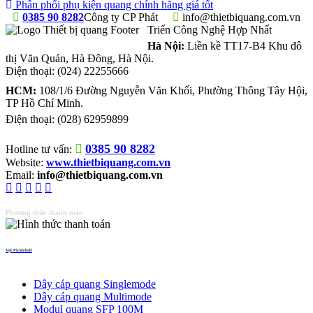
Phân phối phụ kiện quang chính hãng giá tốt
0385 90 8282
Công ty CP Phát
info@thietbiquang.com.vn
Triển Công Nghệ Hợp Nhất
Hà Nội:
Liền kề TT17-B4 Khu đô
thị Văn Quán
,
Hà Đông
,
Hà Nội
.
Điện thoại:
(024) 22255666
HCM:
108/1/6 Đường Nguyễn Văn Khối, Phường Thông Tây Hội,
TP Hồ Chí Minh.
Điện thoại:
(028) 62959899
0385 90 8282
Hotline tư vấn:
Website:
www.thietbiquang.com.vn
Email:
info@thietbiquang.com.vn
Phương thức thanh toán
Vợt Pickleball
Thiết bị quang
Dây cáp quang Singlemode
Dây cáp quang Multimode
Modul quang SFP 100M