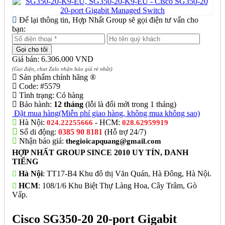
Để lại thông tin, Hợp Nhất Group sẽ gọi điện tư vấn cho
bạn:
Giá bán: 6.306.000 VND
(Gọi điện, chat Zalo nhận báo giá rẻ nhất)
Sản phẩm chính hãng ®
Code:
#5579
Tình trạng:
Có hàng
Bảo hành:
12 tháng
(lỗi là đổi mới trong 1 tháng)
Đặt mua hàng
(Miễn phí giao hàng, không mua không sao)
Hà Nội:
- HCM:
024.22255666
028.62959919
Số di động:
0385 90 8181
(Hỗ trợ 24/7)
Nhận báo giá:
thegioicapquang@gmail.com
HỢP NHẤT GROUP SINCE 2010 UY TÍN, DANH
TIẾNG
Hà Nội
: TT17-B4 Khu đô thị Văn Quán, Hà Đông, Hà Nội.
HCM
: 108/1/6 Khu Biệt Thự Làng Hoa, Cây Trâm, Gò
Vấp.
Cisco SG350-20 20-port Gigabit