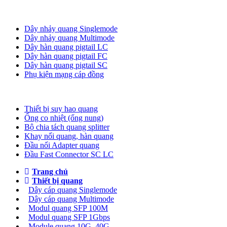
Dây nhảy quang
Dây nhảy quang Singlemode
Dây nhảy quang Multimode
Dây hàn quang pigtail LC
Dây hàn quang pigtail FC
Dây hàn quang pigtail SC
Phụ kiện mạng cáp đồng
Phụ kiện quang
Thiết bị suy hao quang
Ống co nhiệt (ống nung)
Bộ chia tách quang splitter
Khay nối quang, hàn quang
Đầu nối Adapter quang
Đầu Fast Connector SC LC
Trang chủ
Thiết bị quang
Dây cáp quang Singlemode
Dây cáp quang Multimode
Modul quang SFP 100M
Modul quang SFP 1Gbps
Module quang 10G, 40G