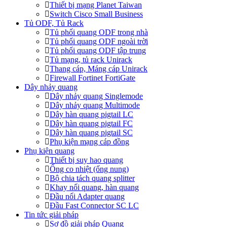
Thiết bị mạng Planet Taiwan
Switch Cisco Small Business
Tủ ODF, Tủ Rack
Tủ phối quang ODF trong nhà
Tủ phối quang ODF ngoài trời
Tủ phối quang ODF tập trung
Tủ mạng, tủ rack Unirack
Thang cáp, Máng cáp Unirack
Firewall Fortinet FortiGate
Dây nhảy quang
Dây nhảy quang Singlemode
Dây nhảy quang Multimode
Dây hàn quang pigtail LC
Dây hàn quang pigtail FC
Dây hàn quang pigtail SC
Phụ kiện mạng cáp đồng
Phụ kiện quang
Thiết bị suy hao quang
Ống co nhiệt (ống nung)
Bộ chia tách quang splitter
Khay nối quang, hàn quang
Đầu nối Adapter quang
Đầu Fast Connector SC LC
Tin tức giải pháp
Sơ đồ giải pháp Quang