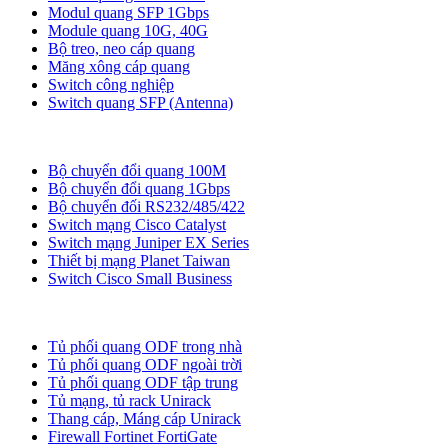
Modul quang SFP 1Gbps
Module quang 10G, 40G
Bộ treo, neo cáp quang
Măng xông cáp quang
Switch công nghiệp
Switch quang SFP (Antenna)
Bộ chuyển đổi quang
Bộ chuyển đổi quang 100M
Bộ chuyển đổi quang 1Gbps
Bộ chuyển đối RS232/485/422
Switch mạng Cisco Catalyst
Switch mạng Juniper EX Series
Thiết bị mạng Planet Taiwan
Switch Cisco Small Business
Tủ ODF, Tủ Rack
Tủ phối quang ODF trong nhà
Tủ phối quang ODF ngoài trời
Tủ phối quang ODF tập trung
Tủ mạng, tủ rack Unirack
Thang cáp, Máng cáp Unirack
Firewall Fortinet FortiGate