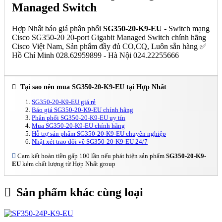
Managed Switch
Hợp Nhất báo giá phân phối
SG350-20-K9-EU
- Switch mạng
Cisco SG350-20 20-port Gigabit Managed Switch chính hãng
Cisco Việt Nam, Sản phẩm đầy đủ CO,CQ, Luôn sẵn hàng ✅
Hồ Chí Minh 028.62959899 - Hà Nội 024.22255666
Tại sao nên mua SG350-20-K9-EU tại Hợp Nhất
SG350-20-K9-EU giá rẻ
Báo giá SG350-20-K9-EU chính hãng
Phân phối SG350-20-K9-EU uy tín
Mua SG350-20-K9-EU chính hãng
Hỗ trợ sản phẩm SG350-20-K9-EU chuyên nghiệp
Nhật xét trao đổi về SG350-20-K9-EU 24/7
Cam kết hoàn tiền gấp 100 lần nếu phát hiện sản phẩm
SG350-20-K9-
EU
kém chất lượng từ Hợp Nhất group
Sản phẩm khác cùng loại