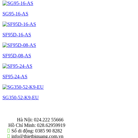
SG95-16-AS
SF95D-16-AS
SF95D-08-AS
SF95-24-AS
SG350-52-K9-EU
THÔNG TIN LIÊN HỆ
Hà Nội:
024.222 55666
Hồ Chí Minh:
028.62959919
Số di động:
0385 90 8282
info@thietbiquang.com.vn