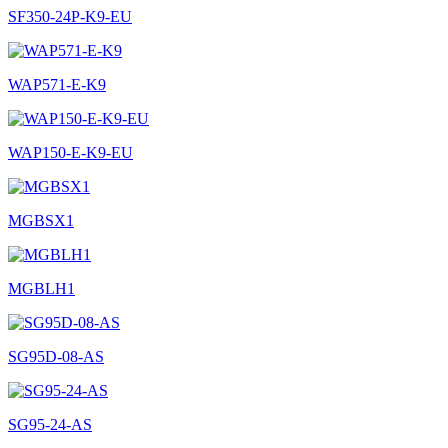
SF350-24P-K9-EU
WAP571-E-K9
WAP150-E-K9-EU
MGBSX1
MGBLH1
SG95D-08-AS
SG95-24-AS