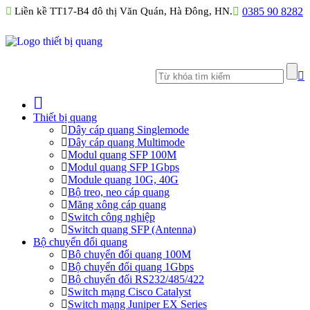
Liền kề TT17-B4 đô thị Văn Quán, Hà Đông, HN.
0385 90 8282
Thiết bị quang
Dây cáp quang Singlemode
Dây cáp quang Multimode
Modul quang SFP 100M
Modul quang SFP 1Gbps
Module quang 10G, 40G
Bộ treo, neo cáp quang
Măng xông cáp quang
Switch công nghiệp
Switch quang SFP (Antenna)
Bộ chuyển đổi quang
Bộ chuyển đổi quang 100M
Bộ chuyển đổi quang 1Gbps
Bộ chuyển đối RS232/485/422
Switch mạng Cisco Catalyst
Switch mạng Juniper EX Series