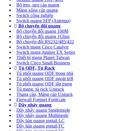
Bộ treo, neo cáp quang
Măng xông cáp quang
Switch công nghiệp
Switch quang SFP (Antenna)
Bộ chuyển đổi quang
Bộ chuyển đổi quang 100M
Bộ chuyển đổi quang 1Gbps
Bộ chuyển đối RS232/485/422
Switch mạng Cisco Catalyst
Switch mạng Juniper EX Series
Thiết bị mạng Planet Taiwan
Switch Cisco Small Business
Tủ ODF, Tủ Rack
Tủ phối quang ODF trong nhà
Tủ phối quang ODF ngoài trời
Tủ phối quang ODF tập trung
Tủ mạng, tủ rack Unirack
Thang cáp, Máng cáp Unirack
Firewall Fortinet FortiGate
Dây nhảy quang
Dây nhảy quang Singlemode
Dây nhảy quang Multimode
Dây hàn quang pigtail LC
Dây hàn quang pigtail FC