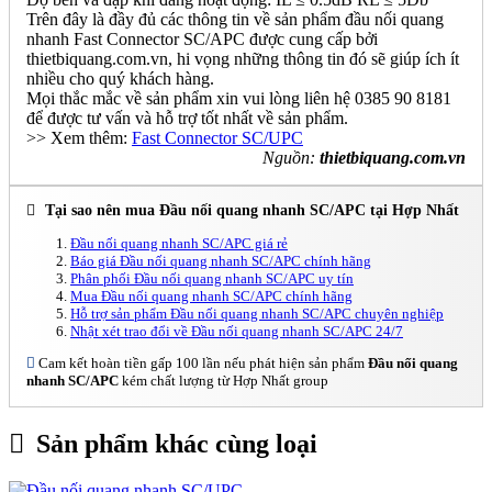
Trên đây là đầy đủ các thông tin về sản phẩm đầu nối quang
nhanh Fast Connector SC/APC được cung cấp bởi
thietbiquang.com.vn, hi vọng những thông tin đó sẽ giúp ích ít
nhiều cho quý khách hàng.
Mọi thắc mắc về sản phẩm xin vui lòng liên hệ 0385 90 8181
để được tư vấn và hỗ trợ tốt nhất về sản phẩm.
>> Xem thêm:
Fast Connector SC/UPC
Nguồn:
thietbiquang.com.vn
Tại sao nên mua Đầu nối quang nhanh SC/APC tại Hợp Nhất
Đầu nối quang nhanh SC/APC giá rẻ
Báo giá Đầu nối quang nhanh SC/APC chính hãng
Phân phối Đầu nối quang nhanh SC/APC uy tín
Mua Đầu nối quang nhanh SC/APC chính hãng
Hỗ trợ sản phẩm Đầu nối quang nhanh SC/APC chuyên nghiệp
Nhật xét trao đổi về Đầu nối quang nhanh SC/APC 24/7
Cam kết hoàn tiền gấp 100 lần nếu phát hiện sản phẩm
Đầu nối quang
nhanh SC/APC
kém chất lượng từ Hợp Nhất group
Sản phẩm khác cùng loại