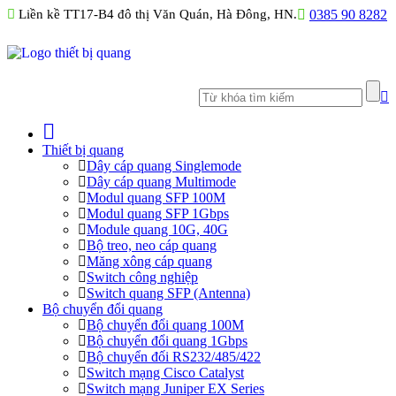
Liền kề TT17-B4 đô thị Văn Quán, Hà Đông, HN.
0385 90 8282
Thiết bị quang
Dây cáp quang Singlemode
Dây cáp quang Multimode
Modul quang SFP 100M
Modul quang SFP 1Gbps
Module quang 10G, 40G
Bộ treo, neo cáp quang
Măng xông cáp quang
Switch công nghiệp
Switch quang SFP (Antenna)
Bộ chuyển đổi quang
Bộ chuyển đổi quang 100M
Bộ chuyển đổi quang 1Gbps
Bộ chuyển đối RS232/485/422
Switch mạng Cisco Catalyst
Switch mạng Juniper EX Series