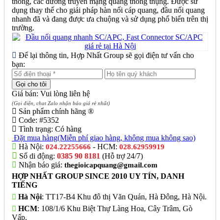
thông, các đường truyền mạng quang thông thụng. Được sử
dụng thay thế cho giải pháp hàn nối cáp quang, đầu nối quang
nhanh đã và đang được ưa chuộng và sử dụng phổ biến trên thị
trường.
Để lại thông tin, Hợp Nhất Group sẽ gọi điện tư vấn cho
bạn:
Giá bán: Vui lòng liên hệ
(Gọi điện, chat Zalo nhận báo giá rẻ nhất)
Sản phẩm chính hãng ®
Code:
#5352
Tình trạng:
Có hàng
Đặt mua hàng
(Miễn phí giao hàng, không mua không sao)
Hà Nội:
- HCM:
024.22255666
028.62959919
Số di động:
0385 90 8181
(Hỗ trợ 24/7)
Nhận báo giá:
thegioicapquang@gmail.com
HỢP NHẤT GROUP SINCE 2010 UY TÍN, DANH
TIẾNG
Hà Nội
: TT17-B4 Khu đô thị Văn Quán, Hà Đông, Hà Nội.
HCM
: 108/1/6 Khu Biệt Thự Làng Hoa, Cây Trâm, Gò
Vấp.