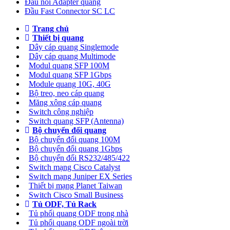
Đầu nối Adapter quang
Đầu Fast Connector SC LC
Trang chủ
Thiết bị quang
Dây cáp quang Singlemode
Dây cáp quang Multimode
Modul quang SFP 100M
Modul quang SFP 1Gbps
Module quang 10G, 40G
Bộ treo, neo cáp quang
Măng xông cáp quang
Switch công nghiệp
Switch quang SFP (Antenna)
Bộ chuyển đổi quang
Bộ chuyển đổi quang 100M
Bộ chuyển đổi quang 1Gbps
Bộ chuyển đối RS232/485/422
Switch mạng Cisco Catalyst
Switch mạng Juniper EX Series
Thiết bị mạng Planet Taiwan
Switch Cisco Small Business
Tủ ODF, Tủ Rack
Tủ phối quang ODF trong nhà
Tủ phối quang ODF ngoài trời