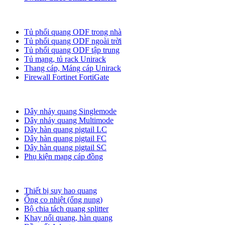
Tủ ODF, Tủ Rack
Tủ phối quang ODF trong nhà
Tủ phối quang ODF ngoài trời
Tủ phối quang ODF tập trung
Tủ mạng, tủ rack Unirack
Thang cáp, Máng cáp Unirack
Firewall Fortinet FortiGate
Dây nhảy quang
Dây nhảy quang Singlemode
Dây nhảy quang Multimode
Dây hàn quang pigtail LC
Dây hàn quang pigtail FC
Dây hàn quang pigtail SC
Phụ kiện mạng cáp đồng
Phụ kiện quang
Thiết bị suy hao quang
Ống co nhiệt (ống nung)
Bộ chia tách quang splitter
Khay nối quang, hàn quang