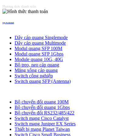
Phương thức thanh toán
Vợt Pickleball
Thiết bị quang
Dây cáp quang Singlemode
Dây cáp quang Multimode
Modul quang SFP 100M
Modul quang SFP 1Gbps
Module quang 10G, 40G
Bộ treo, neo cáp quang
Măng xông cáp quang
Switch công nghiệp
Switch quang SFP (Antenna)
Bộ chuyển đổi quang
Bộ chuyển đổi quang 100M
Bộ chuyển đổi quang 1Gbps
Bộ chuyển đối RS232/485/422
Switch mạng Cisco Catalyst
Switch mạng Juniper EX Series
Thiết bị mạng Planet Taiwan
Switch Cisco Small Business