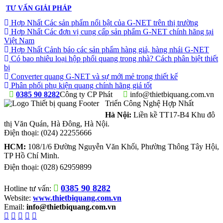
TƯ VẤN GIẢI PHÁP
Hợp Nhất Các sản phẩm nổi bật của G-NET trên thị trường
Hợp Nhất Các đơn vị cung cấp sản phẩm G-NET chính hãng tại
Việt Nam
Hợp Nhất Cảnh báo các sản phẩm hàng giả, hàng nhái G-NET
Có bao nhiêu loại hộp phối quang trong nhà? Cách phân biệt thiết
bị
Converter quang G-NET và sự mới mẻ trong thiết kế
Phân phối phụ kiện quang chính hãng giá tốt
0385 90 8282
Công ty CP Phát
info@thietbiquang.com.vn
Triển Công Nghệ Hợp Nhất
Hà Nội:
Liền kề TT17-B4 Khu đô
thị Văn Quán
,
Hà Đông
,
Hà Nội
.
Điện thoại:
(024) 22255666
HCM:
108/1/6 Đường Nguyễn Văn Khối, Phường Thông Tây Hội,
TP Hồ Chí Minh.
Điện thoại:
(028) 62959899
0385 90 8282
Hotline tư vấn:
Website:
www.thietbiquang.com.vn
Email:
info@thietbiquang.com.vn