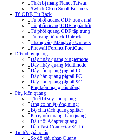
Thiết bị mạng Planet Taiwan
Switch Cisco Small Business
Tủ ODF, Tủ Rack
Tủ phối quang ODF trong nhà
Tủ phối quang ODF ngoài trời
Tủ phối quang ODF tập trung
Tủ mạng, tủ rack Unirack
Thang cáp, Máng cáp Unirack
Firewall Fortinet FortiGate
Dây nhảy quang
Dây nhảy quang Singlemode
Dây nhảy quang Multimode
Dây hàn quang pigtail LC
Dây hàn quang pigtail FC
Dây hàn quang pigtail SC
Phụ kiện mạng cáp đồng
Phụ kiện quang
Thiết bị suy hao quang
Ống co nhiệt (ống nung)
Bộ chia tách quang splitter
Khay nối quang, hàn quang
Đầu nối Adapter quang
Đầu Fast Connector SC LC
Tin tức giải pháp
Sơ đồ giải pháp Quang