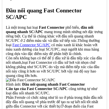
Đầu nối quang Fast Connector
SC/APC
Là một trong hai loại
Fast Connector
phổ biến,
đầu nối
quang nhanh SC/APC
mang trong mình những nét đặc trưng
riêng biệt. Cụ thể là chúng khác với đầu nối quang nhanh
SC/UPC ở 2 điểm màu sắc và đầu xứ tiếp xúc.Thông thường
loại
Fast Connector SC/APC
có màu xanh lá khác hoàn với
màu xanh dương của loại SC/UPC, mọi người khi mua hàng
cũng dựa vào đặc điểm này để phân biệt là chính.
Còn nếu không bạn có thể để ý đầu xứ là đầu tiếp xúc của đầu
nối nhanh,loại Fast Connector có đầu xứ hơi vát nhọn chứ
không phẳng như SC/UPC do vậy mà điểm tiếp xúc của đầu
nối này cũng ít hơn so với SC/UPC bởi vậy mà độ suy hao
quang cũng lớn hơn.
Hình ảnh:
Đầu nối quang nhanh Fast Connector
Cấu tạo của Fast Connector SC/APC
cũng tương tự như
loại đầu nối nhanh SC/UPC.
Phần Ferrule có chức năng như lò xo ở phía trong thân đầu nối
đẩy đầu nối quang về phía trước để tạo ra sự kết nối tốt nhất
giữa đầu Connector với các thiết bị.Ở đoạn đuôi của Fast