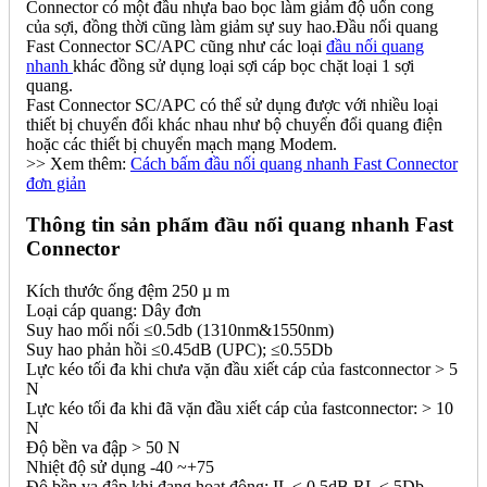
Connector có một đầu nhựa bao bọc làm giảm độ uốn cong
của sợi, đồng thời cũng làm giảm sự suy hao.Đầu nối quang
Fast Connector SC/APC cũng như các loại
đầu nối quang
nhanh
khác đồng sử dụng loại sợi cáp bọc chặt loại 1 sợi
quang.
Fast Connector SC/APC có thể sử dụng được với nhiều loại
thiết bị chuyển đổi khác nhau như bộ chuyển đổi quang điện
hoặc các thiết bị chuyển mạch mạng Modem.
>> Xem thêm:
Cách bấm đầu nối quang nhanh Fast Connector
đơn giản
Thông tin sản phẩm đầu nối quang nhanh Fast
Connector
Kích thước ống đệm 250 µ m
Loại cáp quang: Dây đơn
Suy hao mối nối ≤0.5db (1310nm&1550nm)
Suy hao phản hồi ≤0.45dB (UPC); ≤0.55Db
Lực kéo tối đa khi chưa vặn đầu xiết cáp của fastconnector > 5
N
Lực kéo tối đa khi đã vặn đầu xiết cáp của fastconnector: > 10
N
Độ bền va đập > 50 N
Nhiệt độ sử dụng -40 ~+75
Độ bền va đập khi đang hoạt động: IL ≤ 0.5dB RL ≤ 5Db