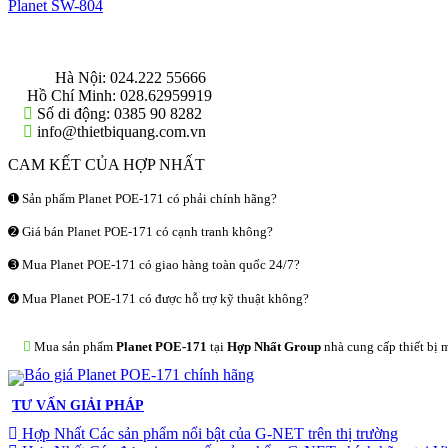
Planet SW-804
THÔNG TIN LIÊN HỆ
Hà Nội:
024.222 55666
Hồ Chí Minh:
028.62959919
Số di động:
0385 90 8282
info@thietbiquang.com.vn
CAM KẾT CỦA HỢP NHẤT
➊ Sản phẩm Planet POE-171 có phải chính hãng?
➋ Giá bán Planet POE-171 có cạnh tranh không?
➌ Mua Planet POE-171 có giao hàng toàn quốc 24/7?
➍ Mua Planet POE-171 có được hỗ trợ kỹ thuật không?
Mua sản phẩm
Planet POE-171
tại
Hợp Nhất Group
nhà cung cấp thiết bị 
TƯ VẤN GIẢI PHÁP
Hợp Nhất Các sản phẩm nổi bật của G-NET trên thị trường