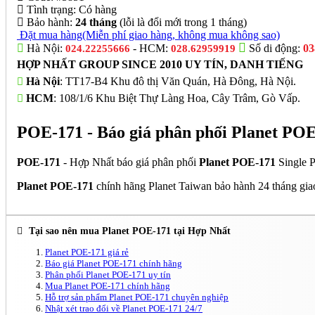
Tình trạng:
Có hàng
Bảo hành:
24 tháng
(lỗi là đổi mới trong 1 tháng)
Đặt mua hàng
(Miễn phí giao hàng, không mua không sao)
Hà Nội:
- HCM:
Số di động:
03
024.22255666
028.62959919
HỢP NHẤT GROUP SINCE 2010 UY TÍN, DANH TIẾNG
Hà Nội
: TT17-B4 Khu đô thị Văn Quán, Hà Đông, Hà Nội.
HCM
: 108/1/6 Khu Biệt Thự Làng Hoa, Cây Trâm, Gò Vấp.
POE-171 - Báo giá phân phối Planet POE
POE-171
- Hợp Nhất báo giá phân phối
Planet POE-171
Single P
Planet POE-171
chính hãng Planet Taiwan bảo hành 24 tháng gia
Tại sao nên mua Planet POE-171 tại Hợp Nhất
Planet POE-171 giá rẻ
Báo giá Planet POE-171 chính hãng
Phân phối Planet POE-171 uy tín
Mua Planet POE-171 chính hãng
Hỗ trợ sản phẩm Planet POE-171 chuyên nghiệp
Nhật xét trao đổi về Planet POE-171 24/7