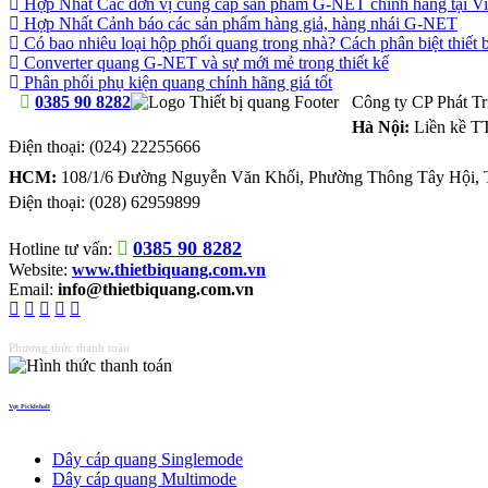
Hợp Nhất Các đơn vị cung cấp sản phẩm G-NET chính hãng tại V
Hợp Nhất Cảnh báo các sản phẩm hàng giả, hàng nhái G-NET
Có bao nhiêu loại hộp phối quang trong nhà? Cách phân biệt thiết b
Converter quang G-NET và sự mới mẻ trong thiết kế
Phân phối phụ kiện quang chính hãng giá tốt
0385 90 8282
Công ty CP Phát T
Hà Nội:
Liền kề T
Điện thoại:
(024) 22255666
HCM:
108/1/6 Đường Nguyễn Văn Khối, Phường Thông Tây Hội, 
Điện thoại:
(028) 62959899
0385 90 8282
Hotline tư vấn:
Website:
www.thietbiquang.com.vn
Email:
info@thietbiquang.com.vn
Phương thức thanh toán
Vợt Pickleball
Thiết bị quang
Dây cáp quang Singlemode
Dây cáp quang Multimode