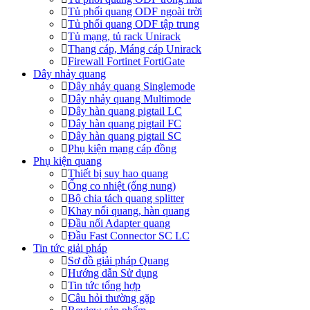
Tủ phối quang ODF ngoài trời
Tủ phối quang ODF tập trung
Tủ mạng, tủ rack Unirack
Thang cáp, Máng cáp Unirack
Firewall Fortinet FortiGate
Dây nhảy quang
Dây nhảy quang Singlemode
Dây nhảy quang Multimode
Dây hàn quang pigtail LC
Dây hàn quang pigtail FC
Dây hàn quang pigtail SC
Phụ kiện mạng cáp đồng
Phụ kiện quang
Thiết bị suy hao quang
Ống co nhiệt (ống nung)
Bộ chia tách quang splitter
Khay nối quang, hàn quang
Đầu nối Adapter quang
Đầu Fast Connector SC LC
Tin tức giải pháp
Sơ đồ giải pháp Quang
Hướng dẫn Sử dụng
Tin tức tổng hợp
Câu hỏi thường gặp