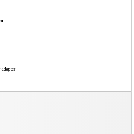
om
 adapter