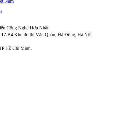
iệt Nam
ị
riển Công Nghệ Hợp Nhất
T17-B4 Khu đô thị Văn Quán
,
Hà Đông
,
Hà Nội
.
TP Hồ Chí Minh.