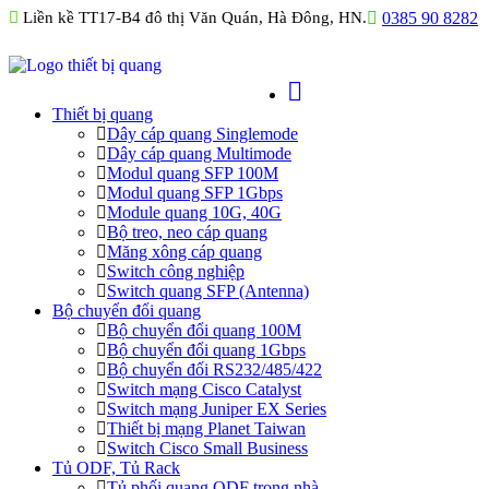
Liền kề TT17-B4 đô thị Văn Quán, Hà Đông, HN.
0385 90 8282
Thiết bị quang
Dây cáp quang Singlemode
Dây cáp quang Multimode
Modul quang SFP 100M
Modul quang SFP 1Gbps
Module quang 10G, 40G
Bộ treo, neo cáp quang
Măng xông cáp quang
Switch công nghiệp
Switch quang SFP (Antenna)
Bộ chuyển đổi quang
Bộ chuyển đổi quang 100M
Bộ chuyển đổi quang 1Gbps
Bộ chuyển đối RS232/485/422
Switch mạng Cisco Catalyst
Switch mạng Juniper EX Series
Thiết bị mạng Planet Taiwan
Switch Cisco Small Business
Tủ ODF, Tủ Rack
Tủ phối quang ODF trong nhà