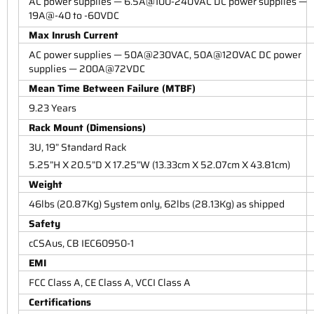
AC power supplies — 6.5A@100-240VAC DC power supplies —
19A@-40 to -60VDC
Max Inrush Current
AC power supplies — 50A@230VAC, 50A@120VAC DC power
supplies — 200A@72VDC
Mean Time Between Failure (MTBF)
9.23 Years
Rack Mount (Dimensions)
3U, 19” Standard Rack
5.25”H X 20.5”D X 17.25”W (13.33cm X 52.07cm X 43.81cm)
Weight
46lbs (20.87Kg) System only, 62lbs (28.13Kg) as shipped
Safety
cCSAus, CB IEC60950-1
EMI
FCC Class A, CE Class A, VCCI Class A
Certifications