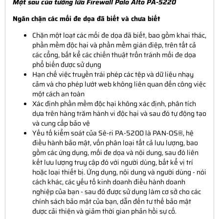
Mặt sau của tường lửa Firewall
Palo Alto PA-5220
Ngăn chặn các mối đe dọa đã biết và chưa biết
Chặn một loạt các mối đe dọa đã biết, bao gồm khai thác,
phần mềm độc hại và phần mềm gián điệp, trên tất cả
các cổng, bất kể các chiến thuật trốn tránh mối đe dọa
phổ biến được sử dụng
Hạn chế việc truyền trái phép các tệp và dữ liệu nhạy
cảm và cho phép lướt web không liên quan đến công việc
một cách an toàn
Xác định phần mềm độc hại không xác định, phân tích
dựa trên hàng trăm hành vi độc hại và sau đó tự động tạo
và cung cấp bảo vệ
Yếu tố kiểm soát của Sê-ri PA-5200 là PAN-OS®, hệ
điều hành bảo mật, vốn phân loại tất cả lưu lượng, bao
gồm các ứng dụng, mối đe dọa và nội dung, sau đó liên
kết lưu lượng truy cập đó với người dùng, bất kể vị trí
hoặc loại thiết bị. Ứng dụng, nội dung và người dùng - nói
cách khác, các yếu tố kinh doanh điều hành doanh
nghiệp của bạn - sau đó được sử dụng làm cơ sở cho các
chính sách bảo mật của bạn, dẫn đến tư thế bảo mật
được cải thiện và giảm thời gian phản hồi sự cố.