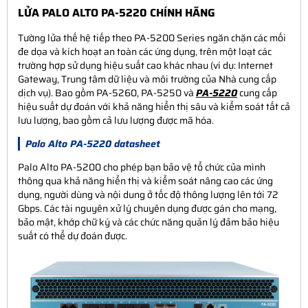
LỬA PALO ALTO PA-5220 CHÍNH HÃNG
Tường lửa thế hệ tiếp theo PA-5200 Series ngăn chặn các mối
đe dọa và kích hoạt an toàn các ứng dụng, trên một loạt các
trường hợp sử dụng hiệu suất cao khác nhau (ví dụ: Internet
Gateway, Trung tâm dữ liệu và môi trường của Nhà cung cấp
dịch vụ). Bao gồm
PA-5260, PA-5250
và
PA-5220
cung cấp
hiệu suất dự đoán với khả năng hiển thị sâu và kiểm soát tất cả
lưu lượng, bao gồm cả lưu lượng được mã hóa.
Palo Alto PA-5220 datasheet
Palo Alto PA-5200
cho phép bạn bảo vệ tổ chức của mình
thông qua khả năng hiển thị và kiểm soát nâng cao các ứng
dụng, người dùng và nội dung ở tốc độ thông lượng lên tới 72
Gbps. Các tài nguyên xử lý chuyên dụng được gán cho mạng,
bảo mật, khớp chữ ký và các chức năng quản lý đảm bảo hiệu
suất có thể dự đoán được.