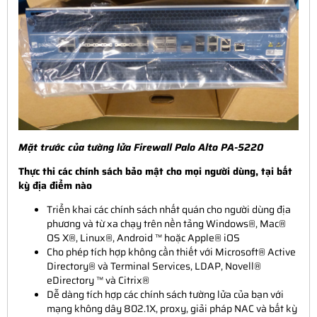
Mặt trước của tường lửa
Firewall Palo Alto PA-5220
Thực thi các chính sách bảo mật cho mọi người dùng, tại bất
kỳ địa điểm nào
Triển khai các chính sách nhất quán cho người dùng địa
phương và từ xa chạy trên nền tảng Windows®, Mac®
OS X®, Linux®, Android ™ hoặc Apple® iOS
Cho phép tích hợp không cần thiết với Microsoft® Active
Directory® và Terminal Services, LDAP, Novell®
eDirectory ™ và Citrix®
Dễ dàng tích hợp các chính sách tường lửa của bạn với
mạng không dây 802.1X, proxy, giải pháp NAC và bất kỳ