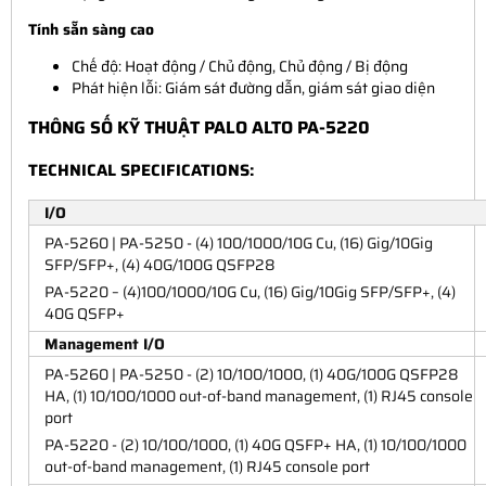
Tính sẵn sàng cao
Chế độ: Hoạt động / Chủ động, Chủ động / Bị động
Phát hiện lỗi: Giám sát đường dẫn, giám sát giao diện
THÔNG SỐ KỸ THUẬT PALO ALTO PA-5220
TECHNICAL SPECIFICATIONS:
I/O
PA-5260 | PA-5250 - (4) 100/1000/10G Cu, (16) Gig/10Gig
SFP/SFP+, (4) 40G/100G QSFP28
PA-5220 – (4)100/1000/10G Cu, (16) Gig/10Gig SFP/SFP+, (4)
40G QSFP+
Management I/O
PA-5260 | PA-5250 - (2) 10/100/1000, (1) 40G/100G QSFP28
HA, (1) 10/100/1000 out-of-band management, (1) RJ45 console
port
PA-5220 - (2) 10/100/1000, (1) 40G QSFP+ HA, (1) 10/100/1000
out-of-band management, (1) RJ45 console port