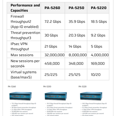
Performance and
PA-5260
PA-5250
PA-5220
Capacities
Firewall
throughput2
72.2 Gbps
35.9 Gbps
18.5 Gbps
(App-ID enabled)
Threat prevention
30 Gbps
20.3 Gbps
9.2 Gbps
throughput3
IPsec VPN
21 Gbps
14 Gbps
5 Gbps
throughput
Max sessions
32,000,000
8,000,000
4,000,000
New sessions per
458,000
348,000
169,000
second4
Virtual systems
25/225
25/125
10/20
(base/max5)