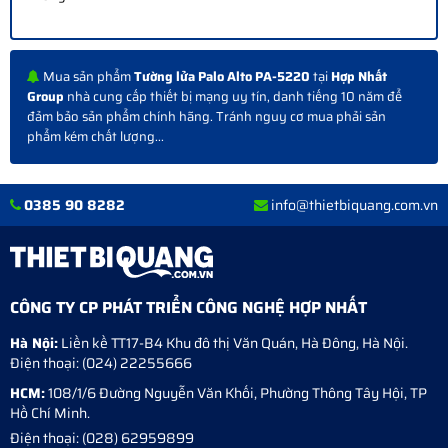
Mua sản phẩm
Tường lửa Palo Alto PA-5220
tại
Hợp Nhất
Group
nhà cung cấp thiết bị mạng uy tín, danh tiếng 10 năm để
đảm bảo sản phẩm chính hãng. Tránh nguy cơ mua phải sản
phẩm kém chất lượng...
0385 90 8282
info@thietbiquang.com.vn
CÔNG TY CP PHÁT TRIỂN CÔNG NGHỆ HỢP NHẤT
Hà Nội:
Liền kề TT17-B4 Khu đô thị Văn Quán
,
Hà Đông
,
Hà Nội
.
Điện thoại:
(024) 22255666
HCM:
108/1/6 Đường Nguyễn Văn Khối, Phường Thông Tây Hội, TP
Hồ Chí Minh.
Điện thoại:
(028) 62959899