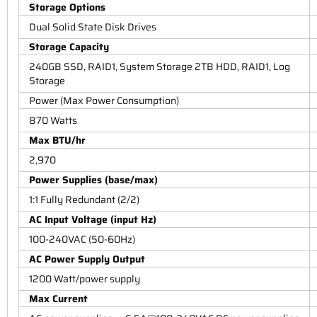
Storage Options
Dual Solid State Disk Drives
Storage Capacity
240GB SSD, RAID1, System Storage 2TB HDD, RAID1, Log
Storage
Power (Max Power Consumption)
870 Watts
Max BTU/hr
2,970
Power Supplies (base/max)
1:1 Fully Redundant (2/2)
AC Input Voltage (input Hz)
100-240VAC (50-60Hz)
AC Power Supply Output
1200 Watt/power supply
Max Current