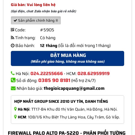
Giá bán: Vui lòng liên hệ
(Gọi điện, chat Zalo nhận báo giá rẻ nhất)
Sản phẩm chính hãng ®
Code:
#5905
Tình trạng:
Có hàng
Bảo hành:
12 tháng
(lỗi là đổi mới trong 1 tháng)
ĐẶT MUA HÀNG
(Miễn phí giao hàng, không mua không sao)
024.22255666
028.62959919
Hà Nội:
- HCM:
0385 90 8181
Số di động:
(Hỗ trợ 24/7)
thegioicapquang@gmail.com
Nhận báo giá:
HỢP NHẤT GROUP SINCE 2010 UY TÍN, DANH TIẾNG
Hà Nội
: TT17-B4 Khu đô thị Văn Quán, Hà Đông, Hà Nội.
HCM
: 108/1/6 Khu Biệt Thự Làng Hoa, Cây Trâm, Gò Vấp.
FIREWALL PALO ALTO PA-5220 - PHÂN PHỐI TƯỜNG