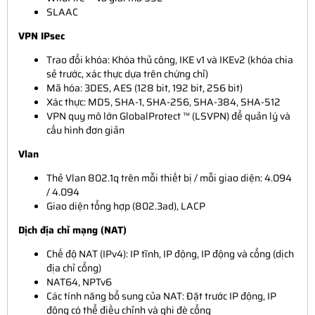
SLAAC
VPN IPsec
Trao đổi khóa: Khóa thủ công, IKE v1 và IKEv2 (khóa chia
sẻ trước, xác thực dựa trên chứng chỉ)
Mã hóa: 3DES, AES (128 bit, 192 bit, 256 bit)
Xác thực: MD5, SHA-1, SHA-256, SHA-384, SHA-512
VPN quy mô lớn GlobalProtect ™ (LSVPN) để quản lý và
cấu hình đơn giản
Vlan
Thẻ Vlan 802.1q trên mỗi thiết bị / mỗi giao diện: 4.094
/ 4.094
Giao diện tổng hợp (802.3ad), LACP
Dịch địa chỉ mạng (NAT)
Chế độ NAT (IPv4): IP tĩnh, IP động, IP động và cổng (dịch
địa chỉ cổng)
NAT64, NPTv6
Các tính năng bổ sung của NAT: Đặt trước IP động, IP
động có thể điều chỉnh và ghi đè cổng