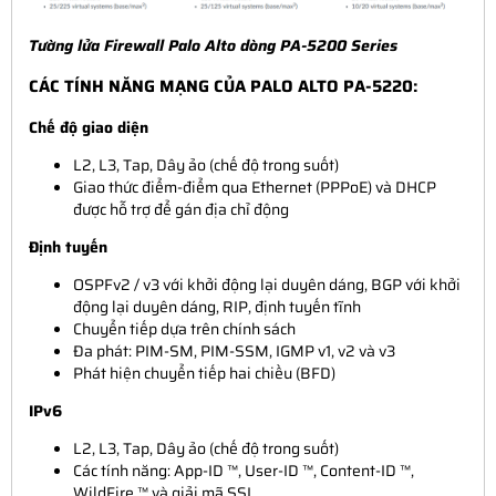
Tường lửa Firewall Palo Alto dòng PA-5200 Series
CÁC TÍNH NĂNG MẠNG CỦA PALO ALTO PA-5220:
Chế độ giao diện
L2, L3, Tap, Dây ảo (chế độ trong suốt)
Giao thức điểm-điểm qua Ethernet (PPPoE) và DHCP
được hỗ trợ để gán địa chỉ động
Định tuyến
OSPFv2 / v3 với khởi động lại duyên dáng, BGP với khởi
động lại duyên dáng, RIP, định tuyến tĩnh
Chuyển tiếp dựa trên chính sách
Đa phát: PIM-SM, PIM-SSM, IGMP v1, v2 và v3
Phát hiện chuyển tiếp hai chiều (BFD)
IPv6
L2, L3, Tap, Dây ảo (chế độ trong suốt)
Các tính năng: App-ID ™, User-ID ™, Content-ID ™,
WildFire ™ và giải mã SSL