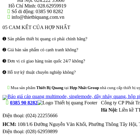
Hà Nội:
024.222 55666
Hồ Chí Minh:
028.62959919
Số di động:
0385 90 8282
info@thietbiquang.com.vn
05 CAM KẾT CỦA HỢP NHẤT
➊ Sản phẩm thiết bị quang có phải chính hãng?
➋ Giá bán sản phẩm có cạnh tranh không?
➌ Đơn vị có giao hàng toàn quốc 24/7 không?
➍ Hỗ trợ kỹ thuật chuyên nghiệp không?
Mua sản phẩm
Thiết Bị Quang
tại
Hợp Nhất Group
nhà cung cấp thiết bị u
0385 90 8282
Công ty CP Phát T
Hà Nội:
Liền kề T
Điện thoại:
(024) 22255666
HCM:
108/1/6 Đường Nguyễn Văn Khối, Phường Thông Tây Hội, 
Điện thoại:
(028) 62959899