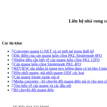
Liên hệ nhà cung c
Các tin khác
Converter quang G-NET và sự mới mẻ trong thiết kế
Đặc điểm của cáp quang luồn cống PKL Singlemode 8FO
Những điều cần biết về cáp quang luồn cống PKL 12FO
Cáp quang luồn cống Singlemode PKL 4FO
REVIEW sản phẩm tủ mạng treo tường đang có tại kho Unir
Hộp phối quang, giá phối quang ODF các loại
Cáp quang Single mode giá rẻ
Media converter - bộ chuyển đổi quang điện giá rẻ cho mọi cô
Tìm hiểu về cáp quang và các đầu nối
Bộ chuyển đổi quang điện
THÔNG TIN LIÊN HỆ