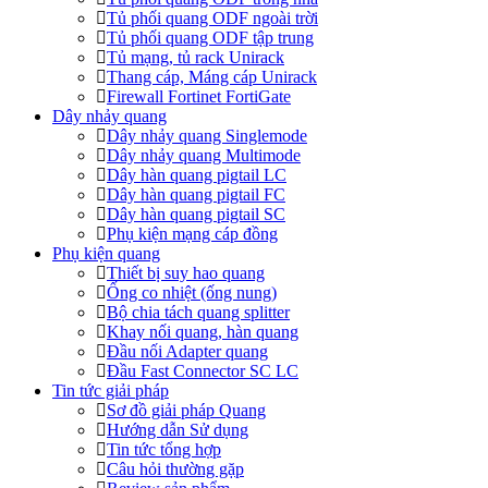
Tủ phối quang ODF ngoài trời
Tủ phối quang ODF tập trung
Tủ mạng, tủ rack Unirack
Thang cáp, Máng cáp Unirack
Firewall Fortinet FortiGate
Dây nhảy quang
Dây nhảy quang Singlemode
Dây nhảy quang Multimode
Dây hàn quang pigtail LC
Dây hàn quang pigtail FC
Dây hàn quang pigtail SC
Phụ kiện mạng cáp đồng
Phụ kiện quang
Thiết bị suy hao quang
Ống co nhiệt (ống nung)
Bộ chia tách quang splitter
Khay nối quang, hàn quang
Đầu nối Adapter quang
Đầu Fast Connector SC LC
Tin tức giải pháp
Sơ đồ giải pháp Quang
Hướng dẫn Sử dụng
Tin tức tổng hợp
Câu hỏi thường gặp