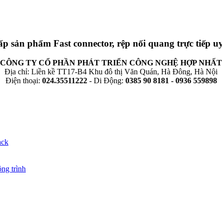
ấp sản phẩm Fast connector, rệp nối quang trực tiếp uy
CÔNG TY CỔ PHẦN PHÁT TRIỂN CÔNG NGHỆ HỢP NHẤT
Địa chỉ: Liền kề TT17-B4 Khu đô thị Văn Quán, Hà Đông, Hà Nội
Điện thoại:
024.35511222
- Di Động:
0385 90 8181
- 0936 559898
ack
ng trình