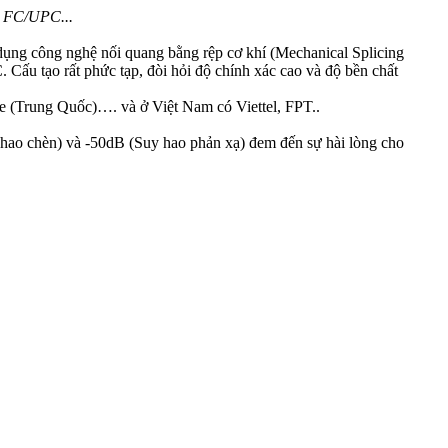
, FC/UPC...
dụng công nghệ nối quang bằng rệp cơ khí (Mechanical Splicing
 Cấu tạo rất phức tạp, đòi hỏi độ chính xác cao và độ bền chất
e (Trung Quốc)…. và ở Việt Nam có Viettel, FPT..
y hao chèn) và -50dB (Suy hao phản xạ) đem đến sự hài lòng cho