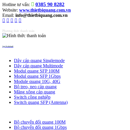
0385 90 8282
Hotline tư vấn:
Website:
www.thietbiquang.com.vn
Email:
info@thietbiquang.com.vn
Phương thức thanh toán
Vợt Pickleball
Thiết bị quang
Dây cáp quang Singlemode
Dây cáp quang Multimode
Modul quang SFP 100M
Modul quang SFP 1Gbps
Module quang 10G, 40G
Bộ treo, neo cáp quang
Măng xông cáp quang
Switch công nghiệp
Switch quang SFP (Antenna)
Bộ chuyển đổi quang
Bộ chuyển đổi quang 100M
Bộ chuyển đổi quang 1Gbps