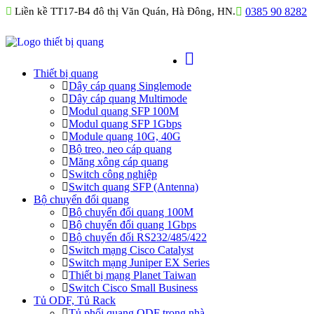
Liền kề TT17-B4 đô thị Văn Quán, Hà Đông, HN.
0385 90 8282
Thiết bị quang
Dây cáp quang Singlemode
Dây cáp quang Multimode
Modul quang SFP 100M
Modul quang SFP 1Gbps
Module quang 10G, 40G
Bộ treo, neo cáp quang
Măng xông cáp quang
Switch công nghiệp
Switch quang SFP (Antenna)
Bộ chuyển đổi quang
Bộ chuyển đổi quang 100M
Bộ chuyển đổi quang 1Gbps
Bộ chuyển đối RS232/485/422
Switch mạng Cisco Catalyst
Switch mạng Juniper EX Series
Thiết bị mạng Planet Taiwan
Switch Cisco Small Business
Tủ ODF, Tủ Rack
Tủ phối quang ODF trong nhà