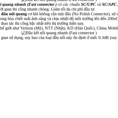
i quang nhanh (Fast connector )
có các chuẩn
SC/UPC
và
SC/APC
ời gian thi công nhanh chóng. Giảm tối đa chi phí đầu tư.
i
đầu nối quang
cơ khí không cần mài đầu (No Polish Connector), sử 
ung hòa chiết suất ánh sáng và chịu nhiệt độ môi trường lên đến 200oC.
hao tác thi công bậc nhất trên thị trường hiện nay.
ên thế giới như Verizon (Mỹ), NTT (Nhật), KD (Hàn Quốc), China Mobil
ời gian sử dụng, suy hao của loại đầu nối này ổn định ở mức 0.3dB (su