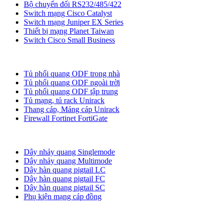
Bộ chuyển đối RS232/485/422
Switch mạng Cisco Catalyst
Switch mạng Juniper EX Series
Thiết bị mạng Planet Taiwan
Switch Cisco Small Business
Tủ ODF, Tủ Rack
Tủ phối quang ODF trong nhà
Tủ phối quang ODF ngoài trời
Tủ phối quang ODF tập trung
Tủ mạng, tủ rack Unirack
Thang cáp, Máng cáp Unirack
Firewall Fortinet FortiGate
Dây nhảy quang
Dây nhảy quang Singlemode
Dây nhảy quang Multimode
Dây hàn quang pigtail LC
Dây hàn quang pigtail FC
Dây hàn quang pigtail SC
Phụ kiện mạng cáp đồng
Phụ kiện quang