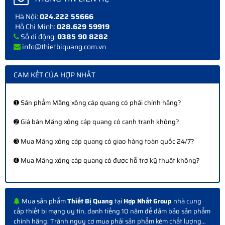
Hà Nội:
024.222 55666
Hồ Chí Minh:
028.629 59919
Số di động:
0385 90 8282
info@thietbiquang.com.vn
CAM KẾT CỦA HỢP NHẤT
➊ Sản phẩm Măng xông cáp quang có phải chính hãng?
➋ Giá bán Măng xông cáp quang có cạnh tranh không?
➌ Mua Măng xông cáp quang có giao hàng toàn quốc 24/7?
➍ Mua Măng xông cáp quang có được hỗ trợ kỹ thuật không?
Mua sản phẩm
Thiết Bị Quang
tại
Hợp Nhất Group
nhà cung
cấp thiết bị mạng uy tín, danh tiếng 10 năm để đảm bảo sản phẩm
chính hãng. Tránh nguy cơ mua phải sản phẩm kém chất lượng...