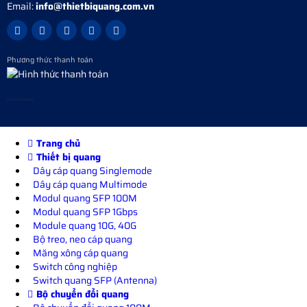
Email:
info@thietbiquang.com.vn
Phương thức thanh toán
Vợt Pickleball
Trang chủ
Thiết bị quang
Dây cáp quang Singlemode
Dây cáp quang Multimode
Modul quang SFP 100M
Modul quang SFP 1Gbps
Module quang 10G, 40G
Bộ treo, neo cáp quang
Măng xông cáp quang
Switch công nghiệp
Switch quang SFP (Antenna)
Bộ chuyển đổi quang