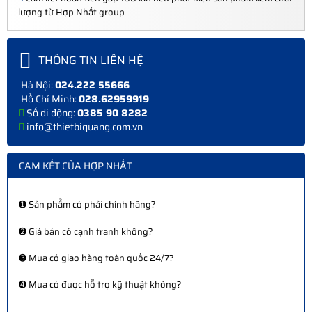
lượng từ Hợp Nhất group
THÔNG TIN LIÊN HỆ
Hà Nội:
024.222 55666
Hồ Chí Minh:
028.62959919
Số di động:
0385 90 8282
info@thietbiquang.com.vn
CAM KẾT CỦA HỢP NHẤT
➊ Sản phẩm có phải chính hãng?
➋ Giá bán có cạnh tranh không?
➌ Mua có giao hàng toàn quốc 24/7?
➍ Mua có được hỗ trợ kỹ thuật không?