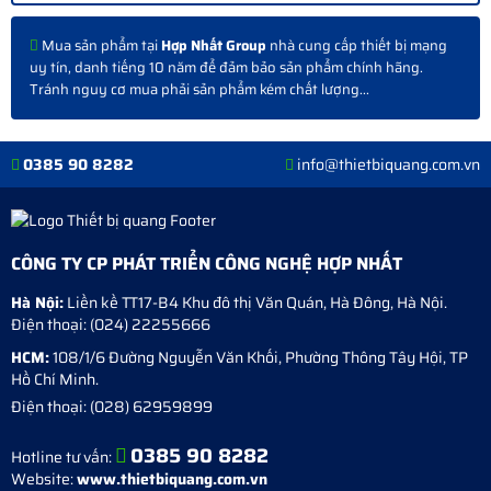
Mua sản phẩm
tại
Hợp Nhất Group
nhà cung cấp thiết bị mạng
uy tín, danh tiếng 10 năm để đảm bảo sản phẩm chính hãng.
Tránh nguy cơ mua phải sản phẩm kém chất lượng...
0385 90 8282
info@thietbiquang.com.vn
CÔNG TY CP PHÁT TRIỂN CÔNG NGHỆ HỢP NHẤT
Hà Nội:
Liền kề TT17-B4 Khu đô thị Văn Quán
,
Hà Đông
,
Hà Nội
.
Điện thoại:
(024) 22255666
HCM:
108/1/6 Đường Nguyễn Văn Khối, Phường Thông Tây Hội, TP
Hồ Chí Minh.
Điện thoại:
(028) 62959899
0385 90 8282
Hotline tư vấn:
Website:
www.thietbiquang.com.vn