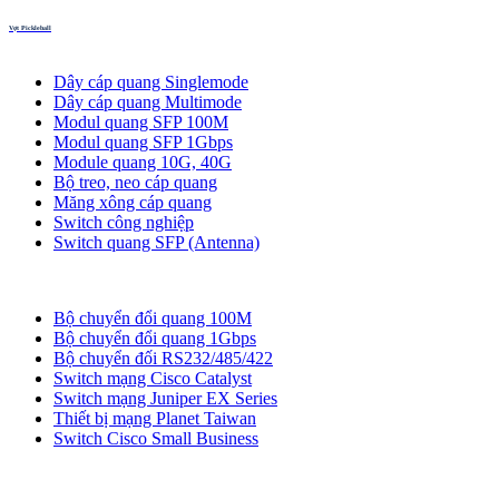
Vợt Pickleball
Thiết bị quang
Dây cáp quang Singlemode
Dây cáp quang Multimode
Modul quang SFP 100M
Modul quang SFP 1Gbps
Module quang 10G, 40G
Bộ treo, neo cáp quang
Măng xông cáp quang
Switch công nghiệp
Switch quang SFP (Antenna)
Bộ chuyển đổi quang
Bộ chuyển đổi quang 100M
Bộ chuyển đổi quang 1Gbps
Bộ chuyển đối RS232/485/422
Switch mạng Cisco Catalyst
Switch mạng Juniper EX Series
Thiết bị mạng Planet Taiwan
Switch Cisco Small Business
Tủ ODF, Tủ Rack