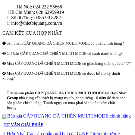
THÔNG TIN LIÊN HỆ
Hà Nội:
024.222 55666
Hồ Chí Minh:
028.62959919
Số di động:
0385 90 8282
info@thietbiquang.com.vn
CAM KẾT CỦA HỢP NHẤT
➊ Sản phẩm CÁP QUANG DÃ CHIẾN MULTI MODE có phải chính hãng?
➋ Giá bán CÁP QUANG DÃ CHIẾN MULTI MODE có cạnh tranh không?
➌ Mua CÁP QUANG DÃ CHIẾN MULTI MODE có giao hàng toàn quốc 24/7?
➍ Mua CÁP QUANG DÃ CHIẾN MULTI MODE có được hỗ trợ kỹ thuật
không?
Mua sản phẩm
CÁP QUANG DÃ CHIẾN MULTI MODE
tại
Hợp Nhất
Group
nhà cung cấp thiết bị mạng uy tín, danh tiếng 10 năm để đảm bảo
sản phẩm chính hãng. Tránh nguy cơ mua phải sản phẩm kém chất
lượng...
TƯ VẤN GIẢI PHÁP
Hợp Nhất Các sản phẩm nổi bật của G-NET trên thị trường