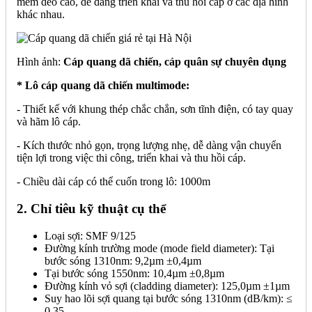
mềm dẻo cao, dễ dàng triển khai và thu hồi cáp ở các địa hình
khác nhau.
Hình ảnh:
Cáp quang dã chiến, cáp quân sự chuyên dụng
* Lô cáp quang dã chiến multimode:
- Thiết kế với khung thép chắc chắn, sơn tĩnh điện, có tay quay
và hãm lô cáp.
- Kích thước nhỏ gọn, trọng lượng nhẹ, dễ dàng vận chuyển
tiện lợi trong việc thi công, triển khai và thu hồi cáp.
- Chiều dài cáp có thể cuốn trong lô: 1000m
2. Chỉ tiêu kỹ thuật cụ thể
Loại sợi: SMF 9/125
Đường kính trường mode (mode field diameter): Tại
bước sóng 1310nm: 9,2µm ±0,4µm
Tại bước sóng 1550nm: 10,4µm ±0,8µm
Đường kính vỏ sợi (cladding diameter): 125,0µm ±1µm
Suy hao lõi sợi quang tại bước sóng 1310nm (dB/km): ≤
0,35