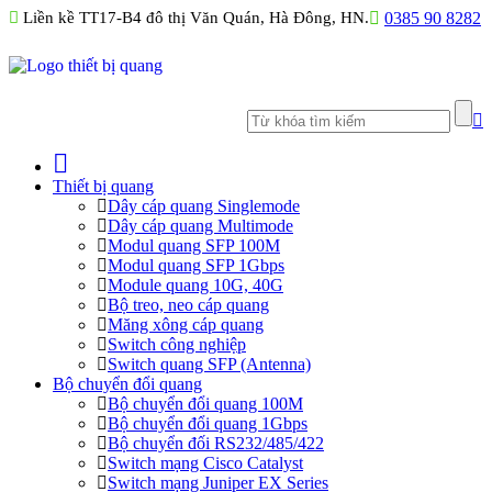
Liền kề TT17-B4 đô thị Văn Quán, Hà Đông, HN.
0385 90 8282
Thiết bị quang
Dây cáp quang Singlemode
Dây cáp quang Multimode
Modul quang SFP 100M
Modul quang SFP 1Gbps
Module quang 10G, 40G
Bộ treo, neo cáp quang
Măng xông cáp quang
Switch công nghiệp
Switch quang SFP (Antenna)
Bộ chuyển đổi quang
Bộ chuyển đổi quang 100M
Bộ chuyển đổi quang 1Gbps
Bộ chuyển đối RS232/485/422
Switch mạng Cisco Catalyst
Switch mạng Juniper EX Series