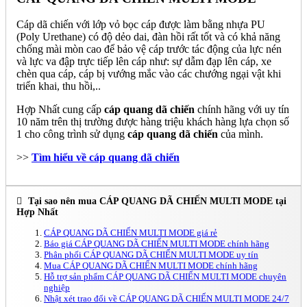
Cáp dã chiến với lớp vỏ bọc cáp được làm bằng nhựa PU
(Poly Urethane) có độ dẻo dai, đàn hồi rất tốt và có khả năng
chống mài mòn cao để bảo vệ cáp trước tác động của lực nén
và lực va đập trực tiếp lên cáp như: sự dẫm đạp lên cáp, xe
chèn qua cáp, cáp bị vướng mắc vào các chướng ngại vật khi
triển khai, thu hồi,..
Hợp Nhất cung cấp
cáp quang dã chiến
chính hãng với uy tín
10 năm trên thị trường được hàng triệu khách hàng lựa chọn số
1 cho công trình sử dụng
cáp quang dã chiến
của mình.
>>
Tìm hiểu về cáp quang dã chiến
Tại sao nên mua CÁP QUANG DÃ CHIẾN MULTI MODE tại
Hợp Nhất
CÁP QUANG DÃ CHIẾN MULTI MODE giá rẻ
Báo giá CÁP QUANG DÃ CHIẾN MULTI MODE chính hãng
Phân phối CÁP QUANG DÃ CHIẾN MULTI MODE uy tín
Mua CÁP QUANG DÃ CHIẾN MULTI MODE chính hãng
Hỗ trợ sản phẩm CÁP QUANG DÃ CHIẾN MULTI MODE chuyên
nghiệp
Nhật xét trao đổi về CÁP QUANG DÃ CHIẾN MULTI MODE 24/7