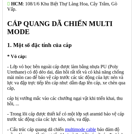
HCM
: 108/1/6 Khu Biệt Thự Làng Hoa, Cây Trâm, Gò
Vấp.
CÁP QUANG DÃ CHIẾN MULTI
MODE
1. Một số đặc tính của cáp
* Vỏ cáp:
- Lớp vỏ bọc bên ngoài cáp được làm bằng nhựa PU (Poly
Urethane) có độ dẻo dai, đàn hồi rất tốt và có khả năng chống
mài mòn cao để bảo vệ cáp trước các tác động của lực nén và
lực va đập trực tiếp lên cáp như: dẫm đạp lên cáp, xe chèn qua
cáp,
cáp bị vướng mắc vào các chướng ngại vật khi triển khai, thu
hồi, ...
- Trong lõi cáp được thiết kế có một lớp sợi aramid bảo vệ cáp
trước tác động của các lực kéo, nén, va đập.
- Cấu trúc cáp quang dã chiến
multimode cable
bảo đảm độ