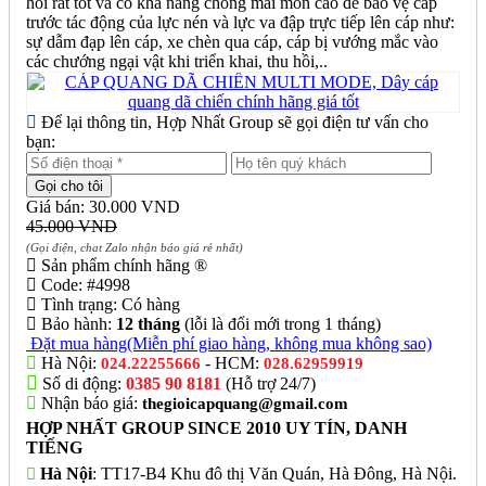
hồi rất tốt và có khả năng chống mài mòn cao để bảo vệ cáp
trước tác động của lực nén và lực va đập trực tiếp lên cáp như:
sự dẫm đạp lên cáp, xe chèn qua cáp, cáp bị vướng mắc vào
các chướng ngại vật khi triển khai, thu hồi,..
Để lại thông tin, Hợp Nhất Group sẽ gọi điện tư vấn cho
bạn:
Giá bán: 30.000 VND
45.000 VND
(Gọi điện, chat Zalo nhận báo giá rẻ nhất)
Sản phẩm chính hãng ®
Code:
#4998
Tình trạng:
Có hàng
Bảo hành:
12 tháng
(lỗi là đổi mới trong 1 tháng)
Đặt mua hàng
(Miễn phí giao hàng, không mua không sao)
Hà Nội:
- HCM:
024.22255666
028.62959919
Số di động:
0385 90 8181
(Hỗ trợ 24/7)
Nhận báo giá:
thegioicapquang@gmail.com
HỢP NHẤT GROUP SINCE 2010 UY TÍN, DANH
TIẾNG
Hà Nội
: TT17-B4 Khu đô thị Văn Quán, Hà Đông, Hà Nội.