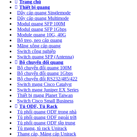
Trang chủ
Thiết bị quang
Dây cáp quang Singlemode
Dây cáp quang Multimode
Modul quang SFP 100M
Modul quang SFP 1Gbps
Module quang 10G, 40G
Bộ treo, neo cáp quang
Măng xông cáp quang
Switch công nghiệp
Switch quang SFP (Antenna)
Bộ chuyển đổi quang
Bộ chuyển đổi quang 100M
Bộ chuyển đổi quang 1Gbps
Bộ chuyển đối RS232/485/422
Switch mạng Cisco Catalyst
Switch mạng Juniper EX Series
Thiết bị mạng Planet Taiwan
Switch Cisco Small Business
Tủ ODF, Tủ Rack
Tủ phối quang ODF trong nhà
Tủ phối quang ODF ngoài trời
Tủ phối quang ODF tập trung
Tủ mạng, tủ rack Unirack
Thang cáp, Máng cáp Unirack