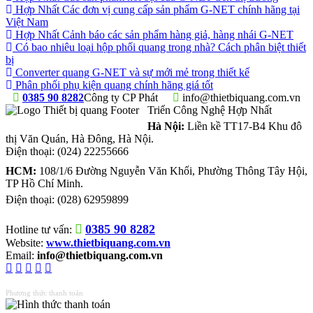
Hợp Nhất Các đơn vị cung cấp sản phẩm G-NET chính hãng tại
Việt Nam
Hợp Nhất Cảnh báo các sản phẩm hàng giả, hàng nhái G-NET
Có bao nhiêu loại hộp phối quang trong nhà? Cách phân biệt thiết
bị
Converter quang G-NET và sự mới mẻ trong thiết kế
Phân phối phụ kiện quang chính hãng giá tốt
0385 90 8282
Công ty CP Phát
info@thietbiquang.com.vn
Triển Công Nghệ Hợp Nhất
Hà Nội:
Liền kề TT17-B4 Khu đô
thị Văn Quán
,
Hà Đông
,
Hà Nội
.
Điện thoại:
(024) 22255666
HCM:
108/1/6 Đường Nguyễn Văn Khối, Phường Thông Tây Hội,
TP Hồ Chí Minh.
Điện thoại:
(028) 62959899
0385 90 8282
Hotline tư vấn:
Website:
www.thietbiquang.com.vn
Email:
info@thietbiquang.com.vn
Phương thức thanh toán