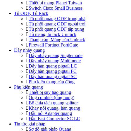
Thiết bị mạng Planet Taiwan
Switch Cisco Small Business
Tủ ODF, Tủ Rack
Tủ phối quang ODF trong nhà
Tủ phối quang ODF ngoài trời
Tủ phối quang ODF tập trung
Tủ mạng, tủ rack Unirack
Thang cáp, Máng cáp Unirack
Firewall Fortinet FortiGate
Dây nhảy quang
Dây nhảy quang Singlemode
Dây nhảy quang Multimode
Dây hàn quang pigtail LC
Dây hàn quang pigtail FC
Dây hàn quang pigtail SC
Phụ kiện mạng cáp đồng
Phụ kiện quang
Thiết bị suy hao quang
Ống co nhiệt (ống nung)
Bộ chia tách quang splitter
Khay nối quang, hàn quang
Đầu nối Adapter quang
Đầu Fast Connector SC LC
Tin tức giải pháp
Sơ đồ giải pháp Quang