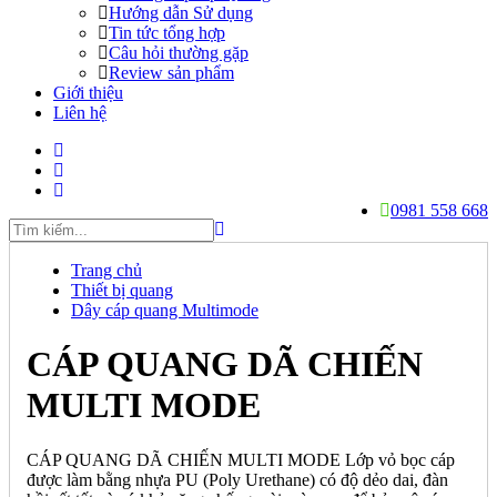
Hướng dẫn Sử dụng
Tin tức tổng hợp
Câu hỏi thường gặp
Review sản phẩm
Giới thiệu
Liên hệ
0981 558 668
Trang chủ
Thiết bị quang
Dây cáp quang Multimode
CÁP QUANG DÃ CHIẾN
MULTI MODE
CÁP QUANG DÃ CHIẾN MULTI MODE Lớp vỏ bọc cáp
được làm bằng nhựa PU (Poly Urethane) có độ dẻo dai, đàn