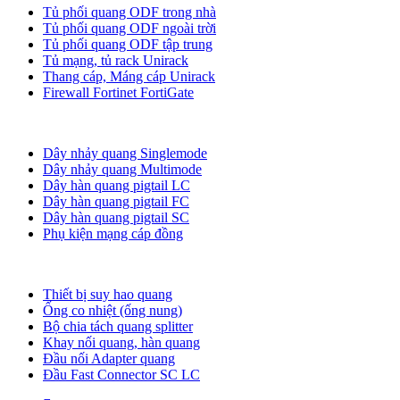
Tủ phối quang ODF trong nhà
Tủ phối quang ODF ngoài trời
Tủ phối quang ODF tập trung
Tủ mạng, tủ rack Unirack
Thang cáp, Máng cáp Unirack
Firewall Fortinet FortiGate
Dây nhảy quang
Dây nhảy quang Singlemode
Dây nhảy quang Multimode
Dây hàn quang pigtail LC
Dây hàn quang pigtail FC
Dây hàn quang pigtail SC
Phụ kiện mạng cáp đồng
Phụ kiện quang
Thiết bị suy hao quang
Ống co nhiệt (ống nung)
Bộ chia tách quang splitter
Khay nối quang, hàn quang
Đầu nối Adapter quang
Đầu Fast Connector SC LC