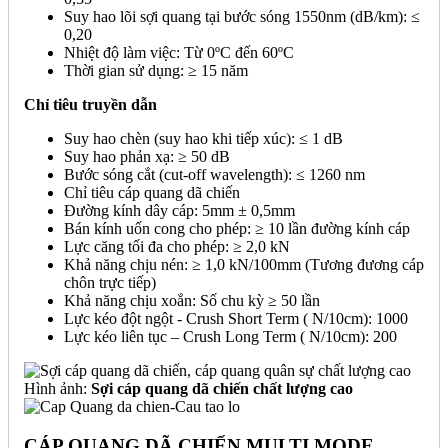
Suy hao lõi sợi quang tại bước sóng 1550nm (dB/km): ≤
0,20
Nhiệt độ làm việc: Từ 0ºC đến 60ºC
Thời gian sử dụng: ≥ 15 năm
Chỉ tiêu truyền dẫn
Suy hao chèn (suy hao khi tiếp xúc): ≤ 1 dB
Suy hao phản xạ: ≥ 50 dB
Bước sóng cắt (cut-off wavelength): ≤ 1260 nm
Chỉ tiêu cáp quang dã chiến
Đường kính dây cáp: 5mm ± 0,5mm
Bán kính uốn cong cho phép: ≥ 10 lần đường kính cáp
Lực căng tối đa cho phép: ≥ 2,0 kN
Khả năng chịu nén: ≥ 1,0 kN/100mm (Tương đương cáp
chôn trực tiếp)
Khả năng chịu xoắn: Số chu kỳ ≥ 50 lần
Lực kéo đột ngột - Crush Short Term ( N/10cm): 1000
Lực kéo liên tục – Crush Long Term ( N/10cm): 200
Hình ảnh:
Sợi cáp quang dã chiến chất lượng cao
CÁP QUANG DÃ CHIẾN MULTI MODE