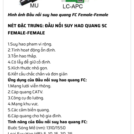
Hình ảnh
Đầu nối suy hao quang FC Female-Female
NÉT ĐẶC TRƯNG: ĐẦU NỐI SUY HAO QUANG SC
FEMALE-FEMALE
1.Suy hao pham vi rộng.
2.Tính hoat động ổn định.
3.Tổn hao thấp.
4.Có lẫy để giữ cố định.
5.Kích thước nhỏ gọn.
6.Kết cấu chắc chắn và đơn giản
Ứng dụng của Đầu nối suy hao quang FC:
1.Mạng lưới viễn thông.
2.Cáp quang CATV.
3.Công cụ đo lường.
4.Mạng khu vưc.
5.Các cảm biến quang.
6.Cáp quang cho hộ gia đình.
Tính năng của Đầu nối suy hao quang FC:
Bước Sóng Mở (nm): 1310/1550
Loại Suy Hao (dB): 5, 10, 15, 20, 25