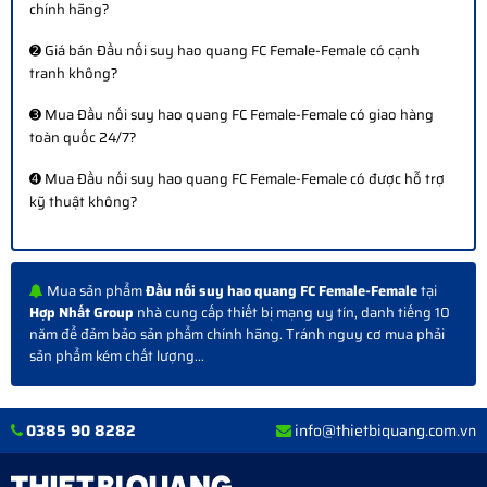
chính hãng?
➋ Giá bán Đầu nối suy hao quang FC Female-Female có cạnh
tranh không?
➌ Mua Đầu nối suy hao quang FC Female-Female có giao hàng
toàn quốc 24/7?
➍ Mua Đầu nối suy hao quang FC Female-Female có được hỗ trợ
kỹ thuật không?
Mua sản phẩm
Đầu nối suy hao quang FC Female-Female
tại
Hợp Nhất Group
nhà cung cấp thiết bị mạng uy tín, danh tiếng 10
năm để đảm bảo sản phẩm chính hãng. Tránh nguy cơ mua phải
sản phẩm kém chất lượng...
0385 90 8282
info@thietbiquang.com.vn