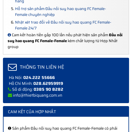
hãng
Hỗ trợ sản phẩm Đầu nối suy hao quang FC Female-
Female chuyên nghiệp
Nhật xét trao đổi về Đầu nối suy hao quang FC Female-
Female 24/7
Cam kết hoàn tiền gấp 100 lần nếu phát hiện sản phẩm
Đầu nối
suy hao quang FC Female-Female
kém chất lượng từ Hợp Nhất
group
THÔNG TIN LIÊN HỆ
Hà Nội:
024.222 55666
Hồ Chí Minh:
028.62959919
Số di động:
0385 90 8282
info@thietbiquang.com.vn
CAM KẾT CỦA HỢP NHẤT
➊ Sản phẩm Đầu nối suy hao quang FC Female-Female có phải