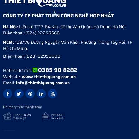
CÔNG TY CP PHÁT TRIỂN CÔNG NGHỆ HỢP NHẤT
Hà Nội:
Liền kề TT17-B4 Khu đô thị Văn Quán
,
Hà Đông
,
Hà Nội
.
Điện thoại:
(024) 22255666
HCM:
108/1/6 Đường Nguyễn Văn Khối, Phường Thông Tây Hội, TP
Hồ Chí Minh.
Điện thoại:
(028) 62959899
0385 90 8282
Hotline tư vấn:
Website:
www.thietbiquang.com.vn
Email:
info@thietbiquang.com.vn
Phương thức thanh toán
Vợt Pickleball