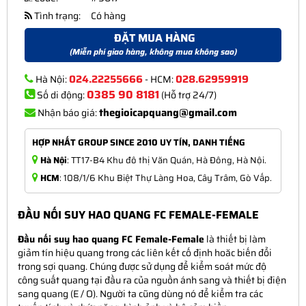
Tình trạng:
Có hàng
ĐẶT MUA HÀNG
(Miễn phí giao hàng, không mua không sao)
024.22255666
028.62959919
Hà Nội:
- HCM:
0385 90 8181
Số di động:
(Hỗ trợ 24/7)
thegioicapquang@gmail.com
Nhận báo giá:
HỢP NHẤT GROUP SINCE 2010 UY TÍN, DANH TIẾNG
Hà Nội
: TT17-B4 Khu đô thị Văn Quán, Hà Đông, Hà Nội.
HCM
: 108/1/6 Khu Biệt Thự Làng Hoa, Cây Trâm, Gò Vấp.
ĐẦU NỐI SUY HAO QUANG FC FEMALE-FEMALE
Đầu nối suy hao quang FC Female-Female
là thiết bị làm
giảm tín hiệu quang trong các liên kết cố định hoăc biến đổi
trong sợi quang. Chúng được sử dụng để kiểm soát mức độ
công suất quang tại đầu ra của nguồn ánh sang và thiết bị điện
sang quang (E / O). Người ta cũng dùng nó để kiểm tra các