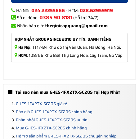
024.22255666
028.62959919
Hà Nội:
- HCM:
0385 90 8181
Số di động:
(Hỗ trợ 24/7)
thegioicapquang@gmail.com
Nhận báo giá:
HỢP NHẤT GROUP SINCE 2010 UY TÍN, DANH TIẾNG
Hà Nội
: TT17-B4 Khu đô thị Văn Quán, Hà Đông, Hà Nội.
HCM
: 108/1/6 Khu Biệt Thự Làng Hoa, Cây Trâm, Gò Vấp.
Tại sao nên mua G-IES-1FX2TX-SC20S tại Hợp Nhất
G-IES-1FX2TX-SC20S giá rẻ
Báo giá G-IES-1FX2TX-SC20S chính hãng
Phân phối G-IES-1FX2TX-SC20S uy tín
Mua G-IES-1FX2TX-SC20S chính hãng
Hỗ trợ sản phẩm G-IES-1FX2TX-SC20S chuyên nghiệp