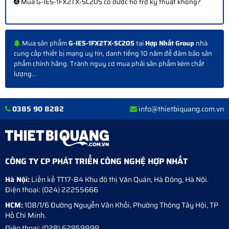
➍ Mua G-IES-1FX2TX-SC20S có được hỗ trợ kỹ thuật không?
Mua sản phẩm
G-IES-1FX2TX-SC20S
tại
Hợp Nhất Group
nhà
cung cấp thiết bị mạng uy tín, danh tiếng 10 năm để đảm bảo sản
phẩm chính hãng. Tránh nguy cơ mua phải sản phẩm kém chất
lượng...
0385 90 8282
info@thietbiquang.com.vn
CÔNG TY CP PHÁT TRIỂN CÔNG NGHỆ HỢP NHẤT
Hà Nội:
Liền kề TT17-B4 Khu đô thị Văn Quán
,
Hà Đông
,
Hà Nội
.
Điện thoại:
(024) 22255666
HCM:
108/1/6 Đường Nguyễn Văn Khối, Phường Thông Tây Hội, TP
Hồ Chí Minh.
Điện thoại:
(028) 62959899