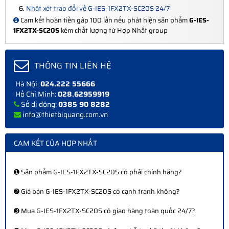
Nhật xét trao đổi về G-IES-1FX2TX-SC20S 24/7
Cam kết hoàn tiền gấp 100 lần nếu phát hiện sản phẩm
G-IES-
1FX2TX-SC20S
kém chất lượng từ Hợp Nhất group
THÔNG TIN LIÊN HỆ
Hà Nội:
024.222 55666
Hồ Chí Minh:
028.62959919
Số di động:
0385 90 8282
info@thietbiquang.com.vn
CAM KẾT CỦA HỢP NHẤT
➊ Sản phẩm G-IES-1FX2TX-SC20S có phải chính hãng?
➋ Giá bán G-IES-1FX2TX-SC20S có cạnh tranh không?
➌ Mua G-IES-1FX2TX-SC20S có giao hàng toàn quốc 24/7?