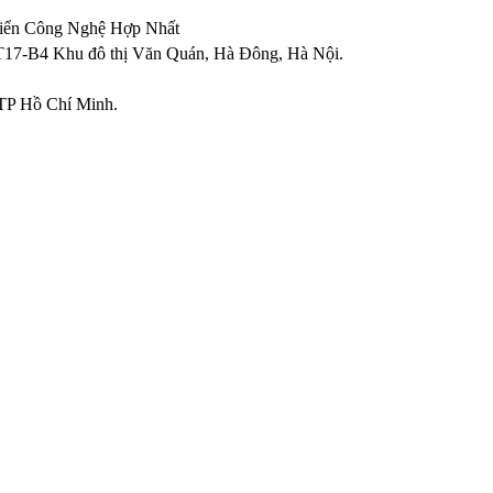
riển Công Nghệ Hợp Nhất
T17-B4 Khu đô thị Văn Quán
,
Hà Đông
,
Hà Nội
.
TP Hồ Chí Minh.