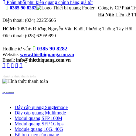
Phân phối phụ kiện quang chính hãng giá tốt
0385 90 8282
Công ty CP Phát T
Hà Nội:
Liền kề T
Điện thoại:
(024) 22255666
HCM:
108/1/6 Đường Nguyễn Văn Khối, Phường Thông Tây Hội, 
Điện thoại:
(028) 62959899
0385 90 8282
Hotline tư vấn:
Website:
www.thietbiquang.com.vn
Email:
info@thietbiquang.com.vn
Phương thức thanh toán
Vợt Pickleball
Thiết bị quang
Dây cáp quang Singlemode
Dây cáp quang Multimode
Modul quang SFP 100M
Modul quang SFP 1Gbps
Module quang 10G, 40G
Bộ treo, neo cáp quang