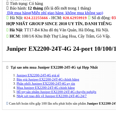
Tình trạng:
Có hàng
Bảo hành:
12 tháng
(lỗi là đổi mới trong 1 tháng)
Đặt mua hàng
(Miễn phí giao hàng, không mua không sao)
Hà Nội:
- HCM:
Số di động:
03
024.22255666
028.62959919
HỢP NHẤT GROUP SINCE 2010 UY TÍN, DANH TIẾNG
Hà Nội
: TT17-B4 Khu đô thị Văn Quán, Hà Đông, Hà Nội.
HCM
: 108/1/6 Khu Biệt Thự Làng Hoa, Cây Trâm, Gò Vấp.
Juniper EX2200-24T-4G 24-port 10/100/
Tại sao nên mua Juniper EX2200-24T-4G tại Hợp Nhất
Juniper EX2200-24T-4G giá rẻ
Báo giá Juniper EX2200-24T-4G chính hãng
Phân phối Juniper EX2200-24T-4G uy tín
Mua Juniper EX2200-24T-4G chính hãng
Hỗ trợ sản phẩm Juniper EX2200-24T-4G chuyên nghiệp
Nhật xét trao đổi về Juniper EX2200-24T-4G 24/7
Cam kết hoàn tiền gấp 100 lần nếu phát hiện sản phẩm
Juniper EX2200-2