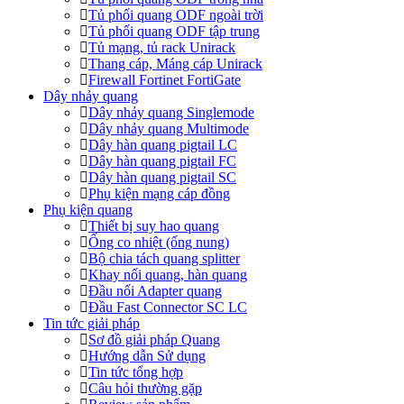
Tủ phối quang ODF ngoài trời
Tủ phối quang ODF tập trung
Tủ mạng, tủ rack Unirack
Thang cáp, Máng cáp Unirack
Firewall Fortinet FortiGate
Dây nhảy quang
Dây nhảy quang Singlemode
Dây nhảy quang Multimode
Dây hàn quang pigtail LC
Dây hàn quang pigtail FC
Dây hàn quang pigtail SC
Phụ kiện mạng cáp đồng
Phụ kiện quang
Thiết bị suy hao quang
Ống co nhiệt (ống nung)
Bộ chia tách quang splitter
Khay nối quang, hàn quang
Đầu nối Adapter quang
Đầu Fast Connector SC LC
Tin tức giải pháp
Sơ đồ giải pháp Quang
Hướng dẫn Sử dụng
Tin tức tổng hợp
Câu hỏi thường gặp