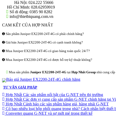
Hà Nội:
024.222 55666
Hồ Chí Minh:
028.62959919
Số di động:
0385 90 8282
info@thietbiquang.com.vn
CAM KẾT CỦA HỢP NHẤT
➊ Sản phẩm Juniper EX2200-24T-4G có phải chính hãng?
➋ Giá bán Juniper EX2200-24T-4G có cạnh tranh không?
➌ Mua Juniper EX2200-24T-4G có giao hàng toàn quốc 24/7?
➍ Mua Juniper EX2200-24T-4G có được hỗ trợ kỹ thuật không?
Mua sản phẩm
Juniper EX2200-24T-4G
tại
Hợp Nhất Group
nhà cung cấp 
TƯ VẤN GIẢI PHÁP
Hợp Nhất Các sản phẩm nổi bật của G-NET trên thị trường
Hợp Nhất Các đơn vị cung cấp sản phẩm G-NET chính hãng tại V
Hợp Nhất Cảnh báo các sản phẩm hàng giả, hàng nhái G-NET
Có bao nhiêu loại hộp phối quang trong nhà? Cách phân biệt thiết b
Converter quang G-NET và sự mới mẻ trong thiết kế