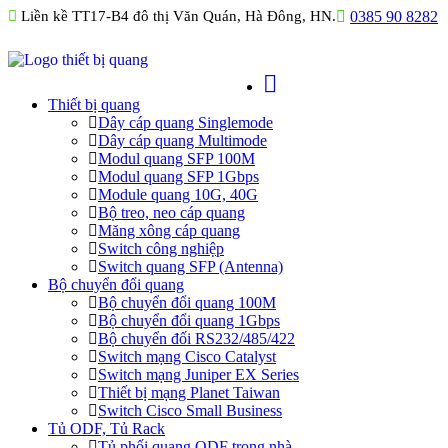
Liền kề TT17-B4 đô thị Văn Quán, Hà Đông, HN.
0385 90 8282
Thiết bị quang
Dây cáp quang Singlemode
Dây cáp quang Multimode
Modul quang SFP 100M
Modul quang SFP 1Gbps
Module quang 10G, 40G
Bộ treo, neo cáp quang
Măng xông cáp quang
Switch công nghiệp
Switch quang SFP (Antenna)
Bộ chuyển đổi quang
Bộ chuyển đổi quang 100M
Bộ chuyển đổi quang 1Gbps
Bộ chuyển đối RS232/485/422
Switch mạng Cisco Catalyst
Switch mạng Juniper EX Series
Thiết bị mạng Planet Taiwan
Switch Cisco Small Business
Tủ ODF, Tủ Rack
Tủ phối quang ODF trong nhà