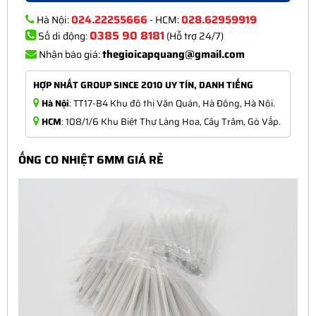
024.22255666
028.62959919
Hà Nội:
- HCM:
0385 90 8181
Số di động:
(Hỗ trợ 24/7)
thegioicapquang@gmail.com
Nhận báo giá:
HỢP NHẤT GROUP SINCE 2010 UY TÍN, DANH TIẾNG
Hà Nội
: TT17-B4 Khu đô thị Văn Quán, Hà Đông, Hà Nội.
HCM
: 108/1/6 Khu Biệt Thự Làng Hoa, Cây Trâm, Gò Vấp.
ỐNG CO NHIỆT 6MM GIÁ RẺ