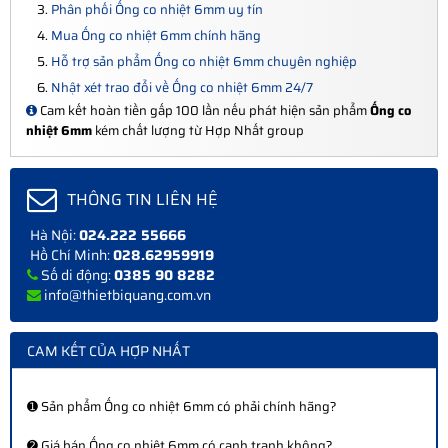
Phân phối Ống co nhiệt 6mm uy tín
Mua Ống co nhiệt 6mm chính hãng
Hỗ trợ sản phẩm Ống co nhiệt 6mm chuyên nghiệp
Nhật xét trao đổi về Ống co nhiệt 6mm 24/7
Cam kết hoàn tiền gấp 100 lần nếu phát hiện sản phẩm
Ống co
nhiệt 6mm
kém chất lượng từ Hợp Nhất group
THÔNG TIN LIÊN HỆ
Hà Nội:
024.222 55666
Hồ Chí Minh:
028.62959919
Số di động:
0385 90 8282
info@thietbiquang.com.vn
CAM KẾT CỦA HỢP NHẤT
➊ Sản phẩm Ống co nhiệt 6mm có phải chính hãng?
➋ Giá bán Ống co nhiệt 6mm có cạnh tranh không?