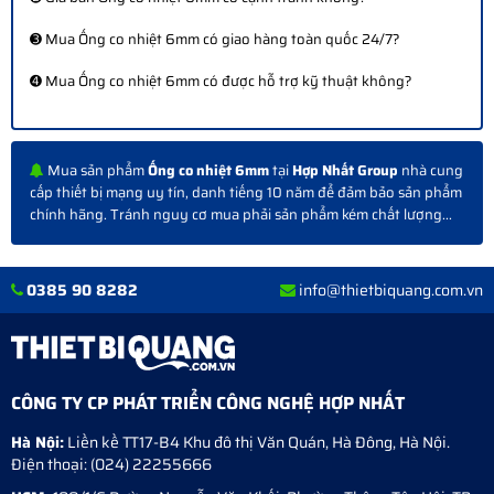
➌ Mua Ống co nhiệt 6mm có giao hàng toàn quốc 24/7?
➍ Mua Ống co nhiệt 6mm có được hỗ trợ kỹ thuật không?
Mua sản phẩm
Ống co nhiệt 6mm
tại
Hợp Nhất Group
nhà cung
cấp thiết bị mạng uy tín, danh tiếng 10 năm để đảm bảo sản phẩm
chính hãng. Tránh nguy cơ mua phải sản phẩm kém chất lượng...
0385 90 8282
info@thietbiquang.com.vn
CÔNG TY CP PHÁT TRIỂN CÔNG NGHỆ HỢP NHẤT
Hà Nội:
Liền kề TT17-B4 Khu đô thị Văn Quán
,
Hà Đông
,
Hà Nội
.
Điện thoại:
(024) 22255666