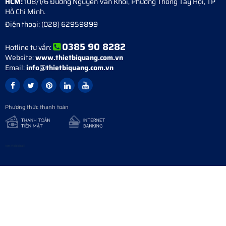
HCM:
108/1/6 Đường Nguyễn Văn Khối, Phường Thông Tây Hội, TP
Hồ Chí Minh.
Điện thoại:
(028) 62959899
0385 90 8282
Hotline tư vấn:
Website:
www.thietbiquang.com.vn
Email:
info@thietbiquang.com.vn
Phương thức thanh toán
Vợt Pickleball