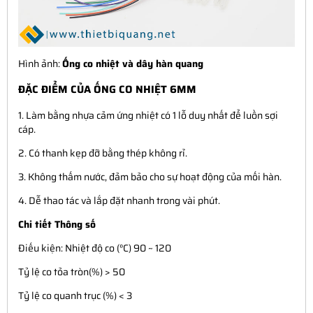
Hình ảnh:
Ống co nhiệt và dây hàn quang
ĐẶC ĐIỂM CỦA ỐNG CO NHIỆT 6MM
1. Làm bằng nhựa cảm ứng nhiệt có 1 lỗ duy nhất để luồn sợi
cáp.
2. Có thanh kẹp đỡ bằng thép không rỉ.
3. Không thấm nước, đảm bảo cho sự hoạt động của mối hàn.
4. Dễ thao tác và lắp đặt nhanh trong vài phút.
Chi tiết Thông số
Điếu kiện: Nhiệt độ co (°C) 90 ~ 120
Tỷ lệ co tỏa tròn(%) > 50
Tỷ lệ co quanh trục (%) < 3