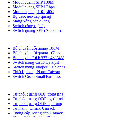
Modul quang SFP 100M
Modul quang SFP 1Gbps
Module quang 10G, 40G
Bộ treo, neo cáp quang
Măng xông cáp quang
Switch công nghiệp
Switch quang SFP (Antenna)
Bộ chuyển đổi quang
Bộ chuyển đổi quang 100M
Bộ chuyển đổi quang 1Gbps
Bộ chuyển đối RS232/485/422
Switch mạng Cisco Catalyst
Switch mạng Juniper EX Series
Thiết bị mạng Planet Taiwan
Switch Cisco Small Business
Tủ ODF, Tủ Rack
Tủ phối quang ODF trong nhà
Tủ phối quang ODF ngoài trời
Tủ phối quang ODF tập trung
Tủ mạng, tủ rack Unirack
Thang cáp, Máng cáp Unirack