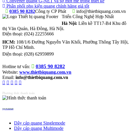
Converter quang G-NET và sự mới mẻ trong thiết kế
Phân phối phụ kiện quang chính hãng giá tốt
0385 90 8282
Công ty CP Phát
info@thietbiquang.com.vn
Triển Công Nghệ Hợp Nhất
Hà Nội:
Liền kề TT17-B4 Khu đô
thị Văn Quán
,
Hà Đông
,
Hà Nội
.
Điện thoại:
(024) 22255666
HCM:
108/1/6 Đường Nguyễn Văn Khối, Phường Thông Tây Hội,
TP Hồ Chí Minh.
Điện thoại:
(028) 62959899
0385 90 8282
Hotline tư vấn:
Website:
www.thietbiquang.com.vn
Email:
info@thietbiquang.com.vn
Phương thức thanh toán
Vợt Pickleball
Thiết bị quang
Dây cáp quang Singlemode
Dây cáp quang Multimode