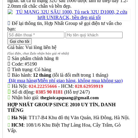
ngoài. tất cả tủ mạng 32U sâu 1000 được làm từ thép dầy 1.2-
2.0mm rất chắc chắn và bền đẹp.
Để lại thông tin, Hợp Nhất Group sẽ gọi điện tư vấn cho
bạn:
Giá bán: Vui lòng liên hệ
(Gọi điện, chat Zalo nhận báo giá rẻ nhất)
Sản phẩm chính hãng ®
Code:
#5190
Tình trạng:
Có hàng
Bảo hành:
12 tháng
(lỗi là đổi mới trong 1 tháng)
Đặt mua hàng
(Miễn phí giao hàng, không mua không sao)
Hà Nội:
- HCM:
024.22255666
028.62959919
Số di động:
0385 90 8181
(Hỗ trợ 24/7)
Nhận báo giá:
thegioicapquang@gmail.com
HỢP NHẤT GROUP SINCE 2010 UY TÍN, DANH
TIẾNG
Hà Nội
: TT17-B4 Khu đô thị Văn Quán, Hà Đông, Hà Nội.
HCM
: 108/1/6 Khu Biệt Thự Làng Hoa, Cây Trâm, Gò
Vấp.