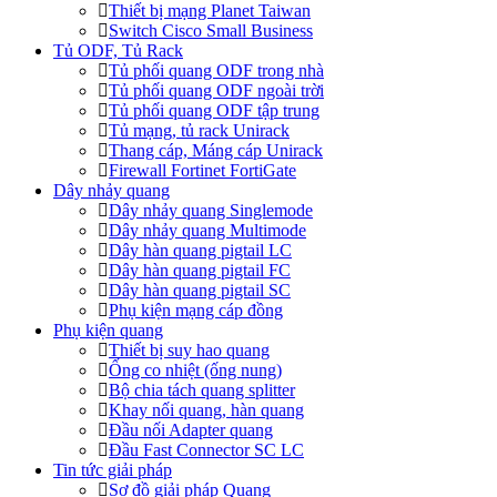
Thiết bị mạng Planet Taiwan
Switch Cisco Small Business
Tủ ODF, Tủ Rack
Tủ phối quang ODF trong nhà
Tủ phối quang ODF ngoài trời
Tủ phối quang ODF tập trung
Tủ mạng, tủ rack Unirack
Thang cáp, Máng cáp Unirack
Firewall Fortinet FortiGate
Dây nhảy quang
Dây nhảy quang Singlemode
Dây nhảy quang Multimode
Dây hàn quang pigtail LC
Dây hàn quang pigtail FC
Dây hàn quang pigtail SC
Phụ kiện mạng cáp đồng
Phụ kiện quang
Thiết bị suy hao quang
Ống co nhiệt (ống nung)
Bộ chia tách quang splitter
Khay nối quang, hàn quang
Đầu nối Adapter quang
Đầu Fast Connector SC LC
Tin tức giải pháp
Sơ đồ giải pháp Quang