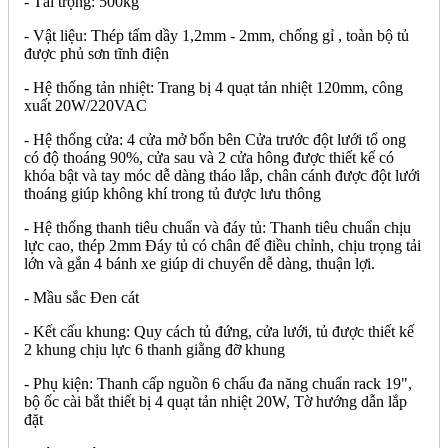
- Tải trọng: 500kg
- Vật liệu: Thép tấm dầy 1,2mm - 2mm, chống gỉ , toàn bộ tủ
được phủ sơn tĩnh điện
- Hệ thống tản nhiệt: Trang bị 4 quạt tản nhiệt 120mm, công
xuất 20W/220VAC
- Hệ thống cửa: 4 cửa mở bốn bên Cửa trước đột lưới tổ ong
có độ thoáng 90%, cửa sau và 2 cửa hông được thiết kế có
khóa bật và tay móc dễ dàng tháo lắp, chân cánh được đột lưới
thoáng giúp không khí trong tủ được lưu thông
- Hệ thống thanh tiêu chuẩn và đáy tủ: Thanh tiêu chuẩn chịu
lực cao, thép 2mm Đáy tủ có chân đế điều chỉnh, chịu trọng tải
lớn và gắn 4 bánh xe giúp di chuyển dễ dàng, thuận lợi.
- Mầu sắc Đen cát
- Kết cấu khung: Quy cách tủ đứng, cửa lưới, tủ được thiết kế
2 khung chịu lực 6 thanh giằng đỡ khung
- Phụ kiện: Thanh cấp nguồn 6 chấu đa năng chuẩn rack 19",
bộ ốc cài bắt thiết bị 4 quạt tản nhiệt 20W, Tờ hướng dẫn lắp
đặt