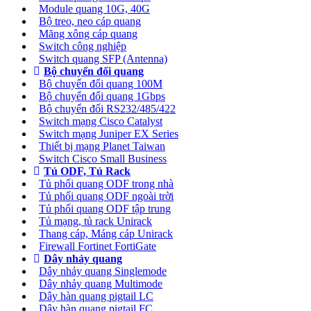
Module quang 10G, 40G
Bộ treo, neo cáp quang
Măng xông cáp quang
Switch công nghiệp
Switch quang SFP (Antenna)
Bộ chuyển đổi quang
Bộ chuyển đổi quang 100M
Bộ chuyển đổi quang 1Gbps
Bộ chuyển đối RS232/485/422
Switch mạng Cisco Catalyst
Switch mạng Juniper EX Series
Thiết bị mạng Planet Taiwan
Switch Cisco Small Business
Tủ ODF, Tủ Rack
Tủ phối quang ODF trong nhà
Tủ phối quang ODF ngoài trời
Tủ phối quang ODF tập trung
Tủ mạng, tủ rack Unirack
Thang cáp, Máng cáp Unirack
Firewall Fortinet FortiGate
Dây nhảy quang
Dây nhảy quang Singlemode
Dây nhảy quang Multimode
Dây hàn quang pigtail LC
Dây hàn quang pigtail FC