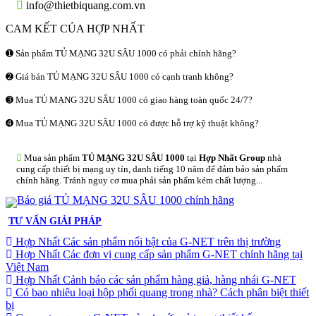
info@thietbiquang.com.vn
CAM KẾT CỦA HỢP NHẤT
➊ Sản phẩm TỦ MẠNG 32U SÂU 1000 có phải chính hãng?
➋ Giá bán TỦ MẠNG 32U SÂU 1000 có cạnh tranh không?
➌ Mua TỦ MẠNG 32U SÂU 1000 có giao hàng toàn quốc 24/7?
➍ Mua TỦ MẠNG 32U SÂU 1000 có được hỗ trợ kỹ thuật không?
Mua sản phẩm
TỦ MẠNG 32U SÂU 1000
tại
Hợp Nhất Group
nhà
cung cấp thiết bị mạng uy tín, danh tiếng 10 năm để đảm bảo sản phẩm
chính hãng. Tránh nguy cơ mua phải sản phẩm kém chất lượng...
TƯ VẤN GIẢI PHÁP
Hợp Nhất Các sản phẩm nổi bật của G-NET trên thị trường
Hợp Nhất Các đơn vị cung cấp sản phẩm G-NET chính hãng tại
Việt Nam
Hợp Nhất Cảnh báo các sản phẩm hàng giả, hàng nhái G-NET
Có bao nhiêu loại hộp phối quang trong nhà? Cách phân biệt thiết
bị