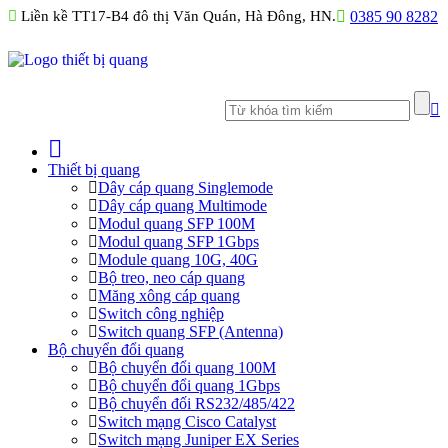
Liền kề TT17-B4 đô thị Văn Quán, Hà Đông, HN.
0385 90 8282
Thiết bị quang
Dây cáp quang Singlemode
Dây cáp quang Multimode
Modul quang SFP 100M
Modul quang SFP 1Gbps
Module quang 10G, 40G
Bộ treo, neo cáp quang
Măng xông cáp quang
Switch công nghiệp
Switch quang SFP (Antenna)
Bộ chuyển đổi quang
Bộ chuyển đổi quang 100M
Bộ chuyển đổi quang 1Gbps
Bộ chuyển đối RS232/485/422
Switch mạng Cisco Catalyst
Switch mạng Juniper EX Series