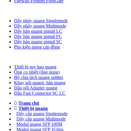
Firewall Fortinet FortiGate
Dây nhảy quang
Dây nhảy quang Singlemode
Dây nhảy quang Multimode
Dây hàn quang pigtail LC
Dây hàn quang pigtail FC
Dây hàn quang pigtail SC
Phụ kiện mạng cáp đồng
Phụ kiện quang
Thiết bị suy hao quang
Ống co nhiệt (ống nung)
Bộ chia tách quang splitter
Khay nối quang, hàn quang
Đầu nối Adapter quang
Đầu Fast Connector SC LC
Trang chủ
Thiết bị quang
Dây cáp quang Singlemode
Dây cáp quang Multimode
Modul quang SFP 100M
Modul quang SFP 1Gbps