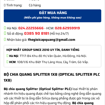
Tình trạng:
Có hàng
ĐẶT MUA HÀNG
(Miễn phí giao hàng, không mua không sao)
024.22255666
028.62959919
Hà Nội:
- HCM:
0385 90 8181
Số di động:
(Hỗ trợ 24/7)
thegioicapquang@gmail.com
Nhận báo giá:
HỢP NHẤT GROUP SINCE 2010 UY TÍN, DANH TIẾNG
Hà Nội
: TT17-B4 Khu đô thị Văn Quán, Hà Đông, Hà Nội.
HCM
: 108/1/6 Khu Biệt Thự Làng Hoa, Cây Trâm, Gò Vấp.
BỘ CHIA QUANG SPLITTER 1X8 (OPTICAL SPLITTER PLC
1X8)
Bộ chia quang Splitter (Optical Splitter PLC)
loại thiết bị phân
nhánh tín hiệu quang được chế tạo bằng công nghệ ống dẫn quang
với các thiết bị là ống dẫn Silica dạng phẳng được gói trong các vỏ
hộp để phân phối các tín hiệu quang thụ động.
Bộ chia quang