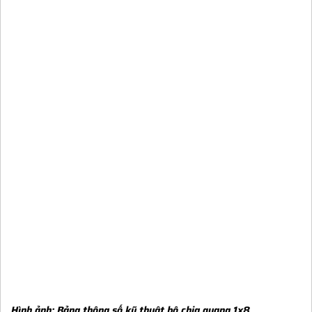
Hình ảnh:
Bảng thông số kỹ thuật bộ chia quang 1x8