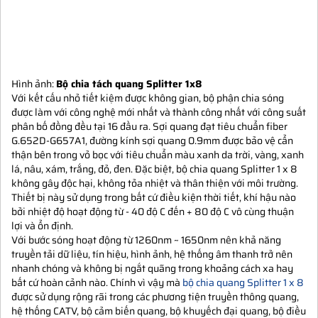
Hình ảnh:
Bộ chia tách quang Splitter 1x8
Với kết cấu nhỏ tiết kiệm được không gian, bộ phận chia sóng
được làm với công nghệ mới nhất và thành công nhất với công suất
phân bố đồng đều tại 16 đầu ra. Sợi quang đạt tiêu chuẩn fiber
G.652D-G657A1, đường kính sợi quang 0.9mm được bảo vệ cẩn
thận bên trong vỏ bọc với tiêu chuẩn màu xanh da trời, vàng, xanh
lá, nâu, xám, trắng, đỏ, đen. Đặc biệt, bộ chia quang Splitter 1 x 8
không gây độc hại, không tỏa nhiệt và thân thiện với môi trường.
Thiết bị này sử dụng trong bất cứ điều kiện thời tiết, khí hậu nào
bởi nhiệt độ hoạt động từ - 40 độ C đến + 80 độ C vô cùng thuận
lợi và ổn định.
Với bước sóng hoạt động từ 1260nm ~ 1650nm nên khả năng
truyền tải dữ liệu, tín hiệu, hình ảnh, hệ thống âm thanh trở nên
nhanh chóng và không bị ngắt quãng trong khoảng cách xa hay
bất cứ hoàn cảnh nào. Chính vì vậy mà
bộ chia quang Splitter 1 x 8
được sử dụng rộng rãi trong các phương tiện truyền thông quang,
hệ thống CATV, bộ cảm biến quang, bộ khuyếch đại quang, bộ điều