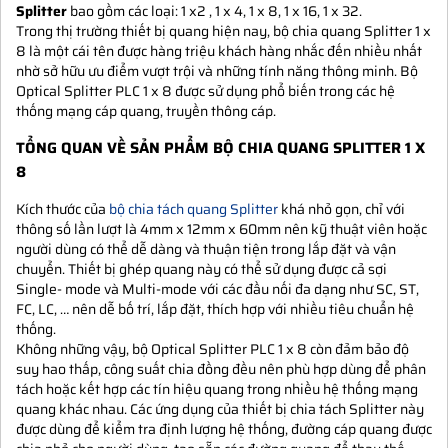
Splitter
bao gồm các loại: 1 x2 , 1 x 4, 1 x 8, 1 x 16, 1 x 32.
Trong thị trường thiết bị quang hiện nay, bộ chia quang Splitter 1 x
8 là một cái tên được hàng triệu khách hàng nhắc đến nhiều nhất
nhờ sở hữu ưu điểm vượt trội và những tính năng thông minh. Bộ
Optical Splitter PLC 1 x 8 được sử dụng phổ biến trong các hệ
thống mạng cáp quang, truyền thông cáp.
TỔNG QUAN VỀ SẢN PHẨM B
Ộ CHIA QUANG SPLITTER 1 X
8
Kích thước của
bộ chia tách quang Splitter
khá nhỏ gọn, chỉ với
thông số lần lượt là 4mm x 12mm x 60mm nên kỹ thuật viên hoặc
người dùng có thể dễ dàng và thuận tiện trong lắp đặt và vận
chuyển. Thiết bị ghép quang này có thể sử dụng được cả sợi
Single- mode và Multi-mode với các đầu nối đa dạng như SC, ST,
FC, LC, … nên dễ bố trí, lắp đặt, thích hợp với nhiều tiêu chuẩn hệ
thống.
Không những vậy, bộ Optical Splitter PLC 1 x 8 còn đảm bảo độ
suy hao thấp, công suất chia đồng đều nên phù hợp dùng để phân
tách hoặc kết hợp các tín hiệu quang trong nhiều hệ thống mạng
quang khác nhau. Các ứng dụng của thiết bị chia tách Splitter này
được dùng để kiểm tra định lượng hệ thống, đường cáp quang được