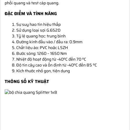
phối quang và test cáp quang.
ĐẶC ĐIỂM VÀ TÍNH NĂNG
Sự suy hao tín hiệu thấp
Sử dụng loại sợi G.652D
Tỷ lệ quang học: trung bình
Đường kính đầu vào / đầu ra: 0.9mm
Chất liệu áo: PVC hoặc LSZH
Bước sóng: 1260 ~ 1650 Nm
Nhiệt độ hoạt động từ -40ºC đến 70 ºC
Độ tin cậy cao và ổn định từ -40ºC đến 85 ºC
Kích thước nhỏ gọn, tiện dụng
THÔNG SỐ KỸ THUẬT