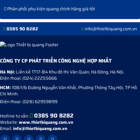
Phân phối phụ kiện quang chính hãng giá tốt
0385 90 8282
info@thietbiquang.com.vn
CÔNG TY CP PHÁT TRIỂN CÔNG NGHỆ HỢP NHẤT
Hà Nội:
Liền kề TT17-B4 Khu đô thị Văn Quán
,
Hà Đông
,
Hà Nội
.
Điện thoại:
(024) 22255666
HCM:
108/1/6 Đường Nguyễn Văn Khối, Phường Thông Tây Hội, TP Hồ
Chí Minh.
Điện thoại:
(028) 62959899
0385 90 8282
Hotline tư vấn:
Website:
www.thietbiquang.com.vn
Email:
info@thietbiquang.com.vn