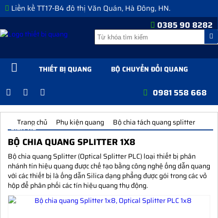
Liền kề TT17-B4 đô thị Văn Quán, Hà Đông, HN.
0385 90 8282
THIẾT BỊ QUANG
BỘ CHUYỂN ĐỔI QUANG
TỦ ODF, TỦ RACK
DÂY NHẢY QUANG
0981 558 668
PHỤ KIỆN QUANG
TIN TỨC GIẢI PHÁP
GIỚI THIỆU
Trang chủ
Phụ kiện quang
Bộ chia tách quang splitter
LIÊN HỆ
BỘ CHIA QUANG SPLITTER 1X8
Bộ chia quang Splitter (Optical Splitter PLC) loại thiết bị phân
nhánh tín hiệu quang được chế tạo bằng công nghệ ống dẫn quang
với các thiết bị là ống dẫn Silica dạng phẳng được gói trong các vỏ
hộp để phân phối các tín hiệu quang thụ động.