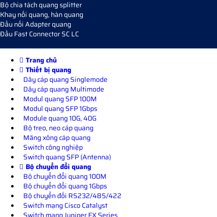
Bộ chia tách quang splitter
Khay nối quang, hàn quang
Đầu nối Adapter quang
Đầu Fast Connector SC LC
Trang chủ
Thiết bị quang
Dây cáp quang Singlemode
Dây cáp quang Multimode
Modul quang SFP 100M
Modul quang SFP 1Gbps
Module quang 10G, 40G
Bộ treo, neo cáp quang
Măng xông cáp quang
Switch công nghiệp
Switch quang SFP (Antenna)
Bộ chuyển đổi quang
Bộ chuyển đổi quang 100M
Bộ chuyển đổi quang 1Gbps
Bộ chuyển đối RS232/485/422
Switch mạng Cisco Catalyst
Switch mạng Juniper EX Series