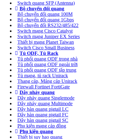
Switch quang SFP (Antenna)
Bộ chuyển đổi quang
Bộ chuyển đổi quang 100M
Bộ chuyển đổi quang 1Gbps
Bộ chuyển đối RS232/485/422
Switch mạng Cisco Catalyst
Switch mạng Juniper EX Series
Thiết bị mạng Planet Taiwan
Switch Cisco Small Business
Tủ ODF, Tủ Rack
Tủ phối quang ODF trong nhà
Tủ phối quang ODF ngoài trời
Tủ phối quang ODF tập trung
Tủ mạng, tủ rack Unirack
Thang cáp, Máng cáp Unirack
Firewall Fortinet FortiGate
Dây nhảy quang
Dây nhảy quang Singlemode
Dây nhảy quang Multimode
Dây hàn quang pigtail LC
Dây hàn quang pigtail FC
Dây hàn quang pigtail SC
Phụ kiện mạng cáp đồng
Phụ kiện quang
Thiết bị suy hao quang