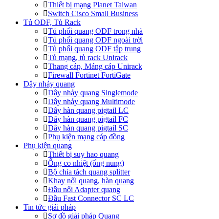
Thiết bị mạng Planet Taiwan
Switch Cisco Small Business
Tủ ODF, Tủ Rack
Tủ phối quang ODF trong nhà
Tủ phối quang ODF ngoài trời
Tủ phối quang ODF tập trung
Tủ mạng, tủ rack Unirack
Thang cáp, Máng cáp Unirack
Firewall Fortinet FortiGate
Dây nhảy quang
Dây nhảy quang Singlemode
Dây nhảy quang Multimode
Dây hàn quang pigtail LC
Dây hàn quang pigtail FC
Dây hàn quang pigtail SC
Phụ kiện mạng cáp đồng
Phụ kiện quang
Thiết bị suy hao quang
Ống co nhiệt (ống nung)
Bộ chia tách quang splitter
Khay nối quang, hàn quang
Đầu nối Adapter quang
Đầu Fast Connector SC LC
Tin tức giải pháp
Sơ đồ giải pháp Quang