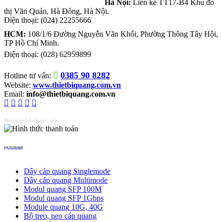
Hà Nội:
Liền kề TT17-B4 Khu đô
thị Văn Quán
,
Hà Đông
,
Hà Nội
.
Điện thoại:
(024) 22255666
HCM:
108/1/6 Đường Nguyễn Văn Khối, Phường Thông Tây Hội,
TP Hồ Chí Minh.
Điện thoại:
(028) 62959899
0385 90 8282
Hotline tư vấn:
Website:
www.thietbiquang.com.vn
Email:
info@thietbiquang.com.vn
Phương thức thanh toán
Vợt Pickleball
Thiết bị quang
Dây cáp quang Singlemode
Dây cáp quang Multimode
Modul quang SFP 100M
Modul quang SFP 1Gbps
Module quang 10G, 40G
Bộ treo, neo cáp quang