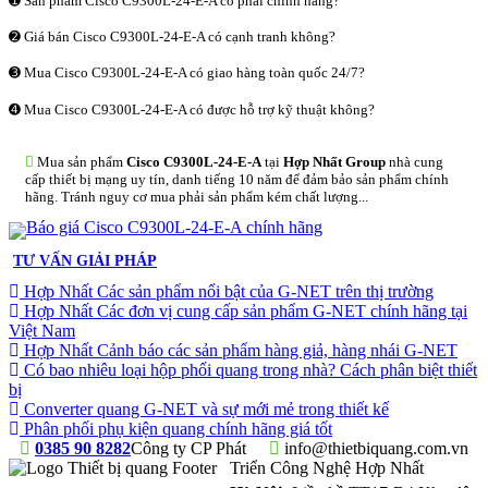
➊ Sản phẩm Cisco C9300L-24-E-A có phải chính hãng?
➋ Giá bán Cisco C9300L-24-E-A có cạnh tranh không?
➌ Mua Cisco C9300L-24-E-A có giao hàng toàn quốc 24/7?
➍ Mua Cisco C9300L-24-E-A có được hỗ trợ kỹ thuật không?
Mua sản phẩm
Cisco C9300L-24-E-A
tại
Hợp Nhất Group
nhà cung
cấp thiết bị mạng uy tín, danh tiếng 10 năm để đảm bảo sản phẩm chính
hãng. Tránh nguy cơ mua phải sản phẩm kém chất lượng...
TƯ VẤN GIẢI PHÁP
Hợp Nhất Các sản phẩm nổi bật của G-NET trên thị trường
Hợp Nhất Các đơn vị cung cấp sản phẩm G-NET chính hãng tại
Việt Nam
Hợp Nhất Cảnh báo các sản phẩm hàng giả, hàng nhái G-NET
Có bao nhiêu loại hộp phối quang trong nhà? Cách phân biệt thiết
bị
Converter quang G-NET và sự mới mẻ trong thiết kế
Phân phối phụ kiện quang chính hãng giá tốt
0385 90 8282
Công ty CP Phát
info@thietbiquang.com.vn
Triển Công Nghệ Hợp Nhất