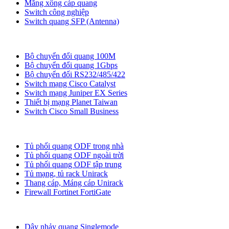
Măng xông cáp quang
Switch công nghiệp
Switch quang SFP (Antenna)
Bộ chuyển đổi quang
Bộ chuyển đổi quang 100M
Bộ chuyển đổi quang 1Gbps
Bộ chuyển đối RS232/485/422
Switch mạng Cisco Catalyst
Switch mạng Juniper EX Series
Thiết bị mạng Planet Taiwan
Switch Cisco Small Business
Tủ ODF, Tủ Rack
Tủ phối quang ODF trong nhà
Tủ phối quang ODF ngoài trời
Tủ phối quang ODF tập trung
Tủ mạng, tủ rack Unirack
Thang cáp, Máng cáp Unirack
Firewall Fortinet FortiGate
Dây nhảy quang
Dây nhảy quang Singlemode