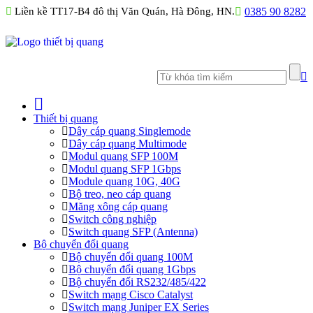
Liền kề TT17-B4 đô thị Văn Quán, Hà Đông, HN.
0385 90 8282
Thiết bị quang
Dây cáp quang Singlemode
Dây cáp quang Multimode
Modul quang SFP 100M
Modul quang SFP 1Gbps
Module quang 10G, 40G
Bộ treo, neo cáp quang
Măng xông cáp quang
Switch công nghiệp
Switch quang SFP (Antenna)
Bộ chuyển đổi quang
Bộ chuyển đổi quang 100M
Bộ chuyển đổi quang 1Gbps
Bộ chuyển đối RS232/485/422
Switch mạng Cisco Catalyst
Switch mạng Juniper EX Series