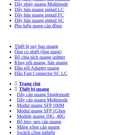
Dây nhảy quang Multimode
Dây hàn quang pigtail LC
Dây hàn quang pigtail FC
Dây hàn quang pigtail SC
Phụ kiện mạng cáp đồng
Phụ kiện quang
Thiết bị suy hao quang
Ống co nhiệt (ống nung)
Bộ chia tách quang splitter
Khay nối quang, hàn quang
Đầu nối Adapter quang
Đầu Fast Connector SC LC
Trang chủ
Thiết bị quang
Dây cáp quang Singlemode
Dây cáp quang Multimode
Modul quang SFP 100M
Modul quang SFP 1Gbps
Module quang 10G, 40G
Bộ treo, neo cáp quang
Măng xông cáp quang
Switch công nghiệp