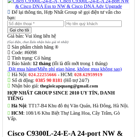
Để lại thông tin, Hợp Nhất Group sẽ gọi điện tư vấn cho
bạn:
Giá bán: Vui lòng liên hệ
(Gọi điện, chat Zalo nhận báo giá rẻ nhất)
Sản phẩm chính hãng ®
Code:
#6098
Tình trạng:
Có hàng
Bảo hành:
12 tháng
(lỗi là đổi mới trong 1 tháng)
Đặt mua hàng
(Miễn phí giao hàng, không mua không sao)
Hà Nội:
- HCM:
024.22255666
028.62959919
Số di động:
0385 90 8181
(Hỗ trợ 24/7)
Nhận báo giá:
thegioicapquang@gmail.com
HỢP NHẤT GROUP SINCE 2010 UY TÍN, DANH
TIẾNG
Hà Nội
: TT17-B4 Khu đô thị Văn Quán, Hà Đông, Hà Nội.
HCM
: 108/1/6 Khu Biệt Thự Làng Hoa, Cây Trâm, Gò
Vấp.
Cisco C9300L-24-E-A 24-port NW &