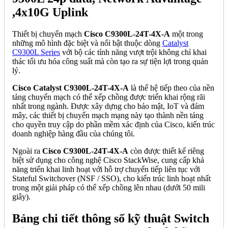
,4x10G Uplink
Thiết bị chuyển mạch
Cisco C9300L-24T-4X-A
một trong
những mô hình đặc biệt và nổi bật thuộc dòng
Catalyst
C9300L Series
với bộ các tính năng vượt trội không chỉ khai
thác tối ưu hóa công suất mà còn tạo ra sự tiện lợi trong quản
lý.
Cisco Catalyst C9300L-24T-4X-A
là thế hệ tiếp theo của nền
tảng chuyển mạch có thể xếp chồng được triển khai rộng rãi
nhất trong ngành. Được xây dựng cho bảo mật, IoT và đám
mây, các thiết bị chuyển mạch mạng này tạo thành nền tảng
cho quyền truy cập do phần mềm xác định của Cisco, kiến trúc
doanh nghiệp hàng đầu của chúng tôi.
Ngoài ra
Cisco C9300L-24T-4X-A
còn được thiết kế riêng
biệt sử dụng cho công nghệ Cisco StackWise, cung cấp khả
năng triển khai linh hoạt với hỗ trợ chuyển tiếp liên tục với
Stateful Switchover (NSF / SSO), cho kiến trúc linh hoạt nhất
trong một giải pháp có thể xếp chồng lên nhau (dưới 50 mili
giây).
Bảng chi tiết thông số kỹ thuật Switch