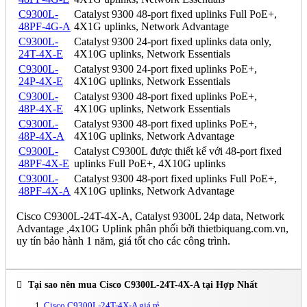
C9300L-
Catalyst 9300 48-port fixed uplinks Full PoE+,
48PF-4G-A
4X1G uplinks, Network Advantage
C9300L-
Catalyst 9300 24-port fixed uplinks data only,
24T-4X-E
4X10G uplinks, Network Essentials
C9300L-
Catalyst 9300 24-port fixed uplinks PoE+,
24P-4X-E
4X10G uplinks, Network Essentials
C9300L-
Catalyst 9300 48-port fixed uplinks PoE+,
48P-4X-E
4X10G uplinks, Network Essentials
C9300L-
Catalyst 9300 48-port fixed uplinks PoE+,
48P-4X-A
4X10G uplinks, Network Advantage
C9300L-
Catalyst C9300L được thiết kế với 48-port fixed
48PF-4X-E
uplinks Full PoE+, 4X10G uplinks
C9300L-
Catalyst 9300 48-port fixed uplinks Full PoE+,
48PF-4X-A
4X10G uplinks, Network Advantage
Cisco C9300L-24T-4X-A, Catalyst 9300L 24p data, Network
Advantage ,4x10G Uplink phân phối bởi thietbiquang.com.vn,
uy tín bảo hành 1 năm, giá tốt cho các công trình.
Tại sao nên mua Cisco C9300L-24T-4X-A tại Hợp Nhất
Cisco C9300L-24T-4X-A giá rẻ