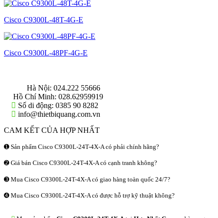
Cisco C9300L-48T-4G-E
Cisco C9300L-48PF-4G-E
THÔNG TIN LIÊN HỆ
Hà Nội:
024.222 55666
Hồ Chí Minh:
028.62959919
Số di động:
0385 90 8282
info@thietbiquang.com.vn
CAM KẾT CỦA HỢP NHẤT
➊ Sản phẩm Cisco C9300L-24T-4X-A có phải chính hãng?
➋ Giá bán Cisco C9300L-24T-4X-A có cạnh tranh không?
➌ Mua Cisco C9300L-24T-4X-A có giao hàng toàn quốc 24/7?
➍ Mua Cisco C9300L-24T-4X-A có được hỗ trợ kỹ thuật không?