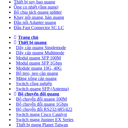
Thiết bị suy hao quang
Ống co nhiệt (ống nung)
Bộ chia tách quang splitter
Khay nối quang, hàn quang
Đầu nối Adapter quang
Đầu Fast Connector SC LC
Trang chủ
Thiết bị quang
Dây cáp quang Singlemode
Dây cáp quang Multimode
Modul quang SFP 100M
Modul quang SFP 1Gbps
Module quang 10G, 40G
Bộ treo, neo cáp quang
Măng xông cáp quang
Switch công nghiệp
Switch quang SFP (Antenna)
Bộ chuyển đổi quang
Bộ chuyển đổi quang 100M
Bộ chuyển đổi quang 1Gbps
Bộ chuyển đối RS232/485/422
Switch mạng Cisco Catalyst
Switch mạng Juniper EX Series
Thiết bị mạng Planet Taiwan