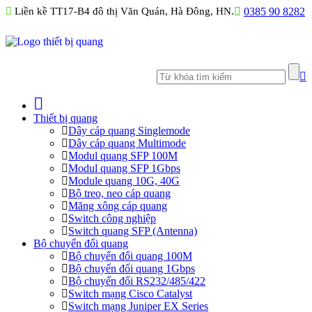
Liền kề TT17-B4 đô thị Văn Quán, Hà Đông, HN.
0385 90 8282
Thiết bị quang
Dây cáp quang Singlemode
Dây cáp quang Multimode
Modul quang SFP 100M
Modul quang SFP 1Gbps
Module quang 10G, 40G
Bộ treo, neo cáp quang
Măng xông cáp quang
Switch công nghiệp
Switch quang SFP (Antenna)
Bộ chuyển đổi quang
Bộ chuyển đổi quang 100M
Bộ chuyển đổi quang 1Gbps
Bộ chuyển đối RS232/485/422
Switch mạng Cisco Catalyst
Switch mạng Juniper EX Series