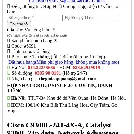
Để lại thông tin, Hợp Nhất Group sẽ gọi điện tư vấn cho
bạn:
Giá bán: Vui lòng liên hệ
(Gọi điện, chat Zalo nhận báo giá rẻ nhất)
Sản phẩm chính hãng ®
Code:
#6091
Tình trạng:
Có hàng
Bảo hành:
12 tháng
(lỗi là đổi mới trong 1 tháng)
Đặt mua hàng
(Miễn phí giao hàng, không mua không sao)
Hà Nội:
- HCM:
024.22255666
028.62959919
Số di động:
0385 90 8181
(Hỗ trợ 24/7)
Nhận báo giá:
thegioicapquang@gmail.com
HỢP NHẤT GROUP SINCE 2010 UY TÍN, DANH
TIẾNG
Hà Nội
: TT17-B4 Khu đô thị Văn Quán, Hà Đông, Hà Nội.
HCM
: 108/1/6 Khu Biệt Thự Làng Hoa, Cây Trâm, Gò
Vấp.
Cisco C9300L-24T-4X-A, Catalyst
9300L 24p data, Network Advantage