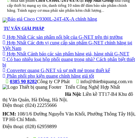
Mua sản phẩm
Cisco C9300L-24T-4X-A
tại
Hợp Nhất Group
nhà cung
cấp thiết bị mạng uy tín, danh tiếng 10 năm để đảm bảo sản phẩm chính
hãng. Tránh nguy cơ mua phải sản phẩm kém chất lượng...
TƯ VẤN GIẢI PHÁP
Hợp Nhất Các sản phẩm nổi bật của G-NET trên thị trường
Hợp Nhất Các đơn vị cung cấp sản phẩm G-NET chính hãng tại
Việt Nam
Hợp Nhất Cảnh báo các sản phẩm hàng giả, hàng nhái G-NET
Có bao nhiêu loại hộp phối quang trong nhà? Cách phân biệt thiết
bị
Converter quang G-NET và sự mới mẻ trong thiết kế
Phân phối phụ kiện quang chính hãng giá tốt
0385 90 8282
Công ty CP Phát
info@thietbiquang.com.vn
Triển Công Nghệ Hợp Nhất
Hà Nội:
Liền kề TT17-B4 Khu đô
thị Văn Quán
,
Hà Đông
,
Hà Nội
.
Điện thoại:
(024) 22255666
HCM:
108/1/6 Đường Nguyễn Văn Khối, Phường Thông Tây Hội,
TP Hồ Chí Minh.
Điện thoại:
(028) 62959899