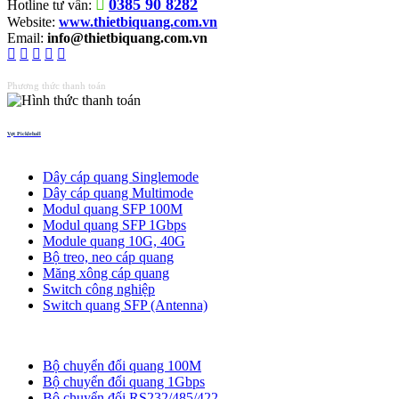
0385 90 8282
Hotline tư vấn:
Website:
www.thietbiquang.com.vn
Email:
info@thietbiquang.com.vn
Phương thức thanh toán
Vợt Pickleball
Thiết bị quang
Dây cáp quang Singlemode
Dây cáp quang Multimode
Modul quang SFP 100M
Modul quang SFP 1Gbps
Module quang 10G, 40G
Bộ treo, neo cáp quang
Măng xông cáp quang
Switch công nghiệp
Switch quang SFP (Antenna)
Bộ chuyển đổi quang
Bộ chuyển đổi quang 100M
Bộ chuyển đổi quang 1Gbps
Bộ chuyển đối RS232/485/422