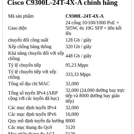
Cisco C9300L-24T-4X-A chính hãng
Mã sản phẩm
C9300L-24T-4X-A
24 cổng 10/100/1000 PoE +
Giao diện
505W, 4x 10G SFP + liên kết
lên
chuyển đổi công suất
128 Gb / giây
Xếp chồng băng thông
320 Gb / giây
Khả năng chuyển đổi với xếp
448 Gb / giây
chồng
Tỷ lệ chuyển tiếp
95,23 Mpps
Tỷ lệ chuyển tiếp với xếp
333,33 Mpps
chồng
Tổng số địa chỉ MAC
32,000
32,000 (24,000 đường bay trực
Tổng số tuyến IPv4 (ARP
tiếp và 8000 đường bay gián
cộng với các tuyến đã học)
tiếp)
Các mục định tuyến IPv4
32,000
Các mục định tuyến IPv6
16,000
Quy mô định tuyến đa hướng
8000
Các mục thang đo QoS
5120
Mục nhập thang đo ACL
5120