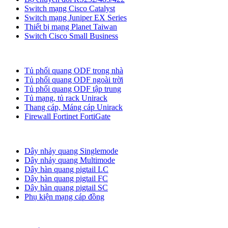
Switch mạng Cisco Catalyst
Switch mạng Juniper EX Series
Thiết bị mạng Planet Taiwan
Switch Cisco Small Business
Tủ ODF, Tủ Rack
Tủ phối quang ODF trong nhà
Tủ phối quang ODF ngoài trời
Tủ phối quang ODF tập trung
Tủ mạng, tủ rack Unirack
Thang cáp, Máng cáp Unirack
Firewall Fortinet FortiGate
Dây nhảy quang
Dây nhảy quang Singlemode
Dây nhảy quang Multimode
Dây hàn quang pigtail LC
Dây hàn quang pigtail FC
Dây hàn quang pigtail SC
Phụ kiện mạng cáp đồng
Phụ kiện quang