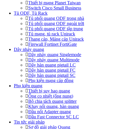
Thiết bị mạng Planet Taiwan
Switch Cisco Small Business
Tủ ODF, Tủ Rack
Tủ phối quang ODF trong nhà
Tủ phối quang ODF ngoài trời
Tủ phối quang ODF tập trung
Tủ mạng, tủ rack Unirack
Thang cáp, Máng cáp Unirack
Firewall Fortinet FortiGate
Dây nhảy quang
Dây nhảy quang Singlemode
Dây nhảy quang Multimode
Dây hàn quang pigtail LC
Dây hàn quang pigtail FC
Dây hàn quang pigtail SC
Phụ kiện mạng cáp đồng
Phụ kiện quang
Thiết bị suy hao quang
Ống co nhiệt (ống nung)
Bộ chia tách quang splitter
Khay nối quang, hàn quang
Đầu nối Adapter quang
Đầu Fast Connector SC LC
Tin tức giải pháp
Sơ đồ giải pháp Quang