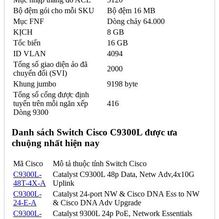
Bộ đệm gói cho mỗi SKU
Bộ đệm 16 MB
Mục FNF
Dòng chảy 64.000
KỊCH
8 GB
Tốc biến
16 GB
ID VLAN
4094
Tổng số giao diện ảo đã
2000
chuyển đổi (SVI)
Khung jumbo
9198 byte
Tổng số cổng được định
tuyến trên mỗi ngăn xếp
416
Dòng 9300
Danh sách Switch Cisco C9300L được ưa
chuộng nhất hiện nay
Mã Cisco
Mô tả thuộc tính Switch Cisco
C9300L-
Catalyst C9300L 48p Data, Netw Adv,4x10G
48T-4X-A
Uplink
C9300L-
Catalyst 24-port NW & Cisco DNA Ess to NW
24-E-A
& Cisco DNA Adv Upgrade
C9300L-
Catalyst 9300L 24p PoE, Network Essentials