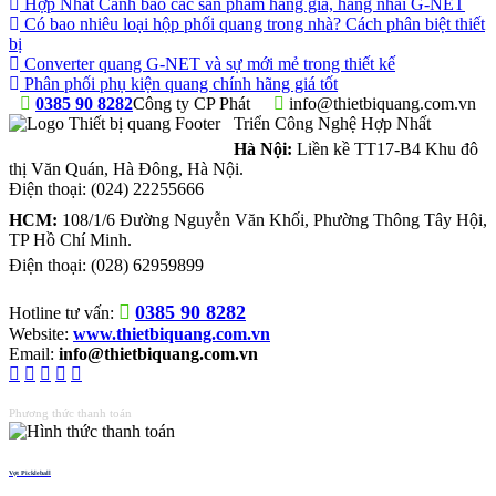
Hợp Nhất Cảnh báo các sản phẩm hàng giả, hàng nhái G-NET
Có bao nhiêu loại hộp phối quang trong nhà? Cách phân biệt thiết
bị
Converter quang G-NET và sự mới mẻ trong thiết kế
Phân phối phụ kiện quang chính hãng giá tốt
0385 90 8282
Công ty CP Phát
info@thietbiquang.com.vn
Triển Công Nghệ Hợp Nhất
Hà Nội:
Liền kề TT17-B4 Khu đô
thị Văn Quán
,
Hà Đông
,
Hà Nội
.
Điện thoại:
(024) 22255666
HCM:
108/1/6 Đường Nguyễn Văn Khối, Phường Thông Tây Hội,
TP Hồ Chí Minh.
Điện thoại:
(028) 62959899
0385 90 8282
Hotline tư vấn:
Website:
www.thietbiquang.com.vn
Email:
info@thietbiquang.com.vn
Phương thức thanh toán
Vợt Pickleball
Thiết bị quang