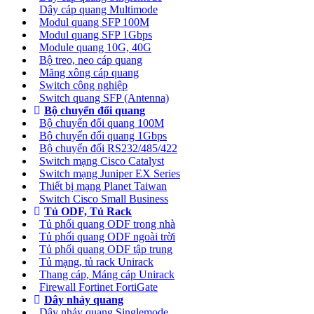
Dây cáp quang Multimode
Modul quang SFP 100M
Modul quang SFP 1Gbps
Module quang 10G, 40G
Bộ treo, neo cáp quang
Măng xông cáp quang
Switch công nghiệp
Switch quang SFP (Antenna)
Bộ chuyển đổi quang
Bộ chuyển đổi quang 100M
Bộ chuyển đổi quang 1Gbps
Bộ chuyển đối RS232/485/422
Switch mạng Cisco Catalyst
Switch mạng Juniper EX Series
Thiết bị mạng Planet Taiwan
Switch Cisco Small Business
Tủ ODF, Tủ Rack
Tủ phối quang ODF trong nhà
Tủ phối quang ODF ngoài trời
Tủ phối quang ODF tập trung
Tủ mạng, tủ rack Unirack
Thang cáp, Máng cáp Unirack
Firewall Fortinet FortiGate
Dây nhảy quang
Dây nhảy quang Singlemode