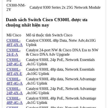
C9300-NM-
Catalyst 9300 Series 2x 25G Network Module
2Y
Danh sách Switch Cisco C9300L được ưa
chuộng nhất hiện nay
Mã Cisco
Mô tả thuộc tính Switch Cisco
C9300L-
Catalyst C9300L 48p Data, Netw Adv,4x10G
48T-4X-A
Uplink
C9300L-
Catalyst 24-port NW & Cisco DNA Ess to NW
24-E-A
& Cisco DNA Adv Upgrade
C9300L-
Catalyst 9300L 24p PoE, Network Essentials
24P-4G-E
,4x1G Uplink
C9300L-
Catalyst 9300L 48p data, Network Essentials
48T-4X-E
,4x10G Uplink
C9300L-
Catalyst 9300L 48p data, Network Advantage
48T-4G-A
,4x1G Uplink
C9300L-
Catalyst 9300L 24p PoE, Network Advantage
24P-4X-A
,4x10G Uplink
C9300L-
Catalyst 9300L 48p PoE, Network Advantage
48P-4G-A
,4x1G Uplink
C9300L-
Catalyst 9300L 48p data, Network Advantage