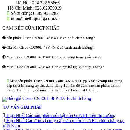
Hà Nội:
024.222 55666
Hồ Chí Minh:
028.62959919
Số di động:
0385 90 8282
info@thietbiquang.com.vn
CAM KẾT CỦA HỢP NHẤT
➊ Sản phẩm Cisco C9300L-48P-4X-E có phải chính hãng?
➋ Giá bán Cisco C9300L-48P-4X-E có cạnh tranh không?
➌ Mua Cisco C9300L-48P-4X-E có giao hàng toàn quốc 24/7?
➍ Mua Cisco C9300L-48P-4X-E có được hỗ trợ kỹ thuật không?
Mua sản phẩm
Cisco C9300L-48P-4X-E
tại
Hợp Nhất Group
nhà cung
cấp thiết bị mạng uy tín, danh tiếng 10 năm để đảm bảo sản phẩm chính
hãng. Tránh nguy cơ mua phải sản phẩm kém chất lượng...
TƯ VẤN GIẢI PHÁP
Hợp Nhất Các sản phẩm nổi bật của G-NET trên thị trường
Hợp Nhất Các đơn vị cung cấp sản phẩm G-NET chính hãng tại
Việt Nam