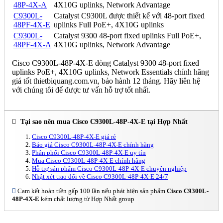
48P-4X-A
4X10G uplinks, Network Advantage
C9300L-
Catalyst C9300L được thiết kế với 48-port fixed
48PF-4X-E
uplinks Full PoE+, 4X10G uplinks
C9300L-
Catalyst 9300 48-port fixed uplinks Full PoE+,
48PF-4X-A
4X10G uplinks, Network Advantage
Cisco C9300L-48P-4X-E dòng Catalyst 9300 48-port fixed
uplinks PoE+, 4X10G uplinks, Network Essentials chính hãng
giá tốt thietbiquang.com.vn, bảo hành 12 tháng. Hãy liên hệ
với chúng tôi để được tư vấn hỗ trợ tốt nhất.
Tại sao nên mua Cisco C9300L-48P-4X-E tại Hợp Nhất
Cisco C9300L-48P-4X-E giá rẻ
Báo giá Cisco C9300L-48P-4X-E chính hãng
Phân phối Cisco C9300L-48P-4X-E uy tín
Mua Cisco C9300L-48P-4X-E chính hãng
Hỗ trợ sản phẩm Cisco C9300L-48P-4X-E chuyên nghiệp
Nhật xét trao đổi về Cisco C9300L-48P-4X-E 24/7
Cam kết hoàn tiền gấp 100 lần nếu phát hiện sản phẩm
Cisco C9300L-
48P-4X-E
kém chất lượng từ Hợp Nhất group