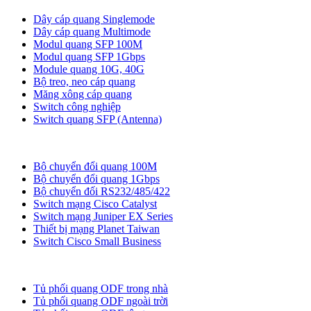
Dây cáp quang Singlemode
Dây cáp quang Multimode
Modul quang SFP 100M
Modul quang SFP 1Gbps
Module quang 10G, 40G
Bộ treo, neo cáp quang
Măng xông cáp quang
Switch công nghiệp
Switch quang SFP (Antenna)
Bộ chuyển đổi quang
Bộ chuyển đổi quang 100M
Bộ chuyển đổi quang 1Gbps
Bộ chuyển đối RS232/485/422
Switch mạng Cisco Catalyst
Switch mạng Juniper EX Series
Thiết bị mạng Planet Taiwan
Switch Cisco Small Business
Tủ ODF, Tủ Rack
Tủ phối quang ODF trong nhà
Tủ phối quang ODF ngoài trời