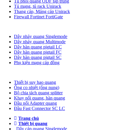
Tủ phối quang ODF tập trung
Tủ mạng, tủ rack Unirack
Thang cáp, Máng cáp Unirack
Firewall Fortinet FortiGate
Dây nhảy quang
Dây nhảy quang Singlemode
Dây nhảy quang Multimode
Dây hàn quang pigtail LC
Dây hàn quang pigtail FC
Dây hàn quang pigtail SC
Phụ kiện mạng cáp đồng
Phụ kiện quang
Thiết bị suy hao quang
Ống co nhiệt (ống nung)
Bộ chia tách quang splitter
Khay nối quang, hàn quang
Đầu nối Adapter quang
Đầu Fast Connector SC LC
Trang chủ
Thiết bị quang
Dây cáp quang Singlemode