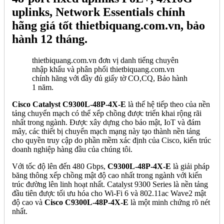
uplinks, Network Essentials chính
hãng giá tốt thietbiquang.com.vn, bảo
hành 12 tháng.
thietbiquang.com.vn đơn vị danh tiếng chuyên
nhập khẩu và phân phối thietbiquang.com.vn
chính hãng với đầy đủ giấy tờ CO,CQ, Bảo hành
1 năm.
Cisco Catalyst C9300L-48P-4X-E
là thế hệ tiếp theo của nền
tảng chuyển mạch có thể xếp chồng được triển khai rộng rãi
nhất trong ngành. Được xây dựng cho bảo mật, IoT và đám
mây, các thiết bị chuyển mạch mạng này tạo thành nền tảng
cho quyền truy cập do phần mềm xác định của Cisco, kiến trúc
doanh nghiệp hàng đầu của chúng tôi.
Với tốc độ lên đến 480 Gbps,
C9300L-48P-4X-E
là giải pháp
băng thông xếp chồng mật độ cao nhất trong ngành với kiến
trúc đường lên linh hoạt nhất. Catalyst 9300 Series là nền tảng
đầu tiên được tối ưu hóa cho Wi-Fi 6 và 802.11ac Wave2 mật
độ cao và
Cisco C9300L-48P-4X-E
là một minh chứng rõ nét
nhất.