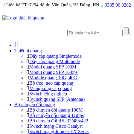
Liền kề TT17-B4 đô thị Văn Quán, Hà Đông, HN.
0385 90 8282
Thiết bị quang
Dây cáp quang Singlemode
Dây cáp quang Multimode
Modul quang SFP 100M
Modul quang SFP 1Gbps
Module quang 10G, 40G
Bộ treo, neo cáp quang
Măng xông cáp quang
Switch công nghiệp
Switch quang SFP (Antenna)
Bộ chuyển đổi quang
Bộ chuyển đổi quang 100M
Bộ chuyển đổi quang 1Gbps
Bộ chuyển đối RS232/485/422
Switch mạng Cisco Catalyst
Switch mạng Juniper EX Series