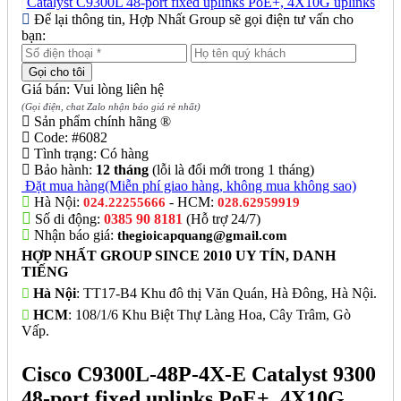
Để lại thông tin, Hợp Nhất Group sẽ gọi điện tư vấn cho
bạn:
Giá bán: Vui lòng liên hệ
(Gọi điện, chat Zalo nhận báo giá rẻ nhất)
Sản phẩm chính hãng ®
Code:
#6082
Tình trạng:
Có hàng
Bảo hành:
12 tháng
(lỗi là đổi mới trong 1 tháng)
Đặt mua hàng
(Miễn phí giao hàng, không mua không sao)
Hà Nội:
- HCM:
024.22255666
028.62959919
Số di động:
0385 90 8181
(Hỗ trợ 24/7)
Nhận báo giá:
thegioicapquang@gmail.com
HỢP NHẤT GROUP SINCE 2010 UY TÍN, DANH
TIẾNG
Hà Nội
: TT17-B4 Khu đô thị Văn Quán, Hà Đông, Hà Nội.
HCM
: 108/1/6 Khu Biệt Thự Làng Hoa, Cây Trâm, Gò
Vấp.
Cisco C9300L-48P-4X-E Catalyst 9300
48-port fixed uplinks PoE+, 4X10G