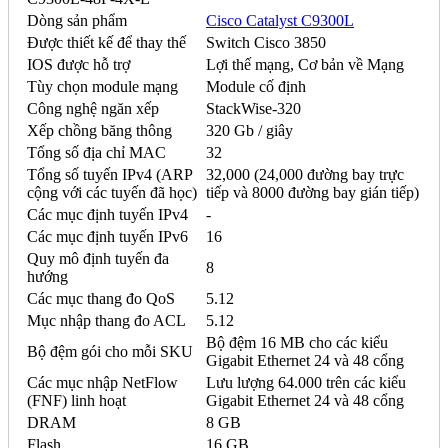
Dòng sản phẩm
Cisco Catalyst C9300L
Được thiết kế để thay thế
Switch Cisco 3850
IOS được hỗ trợ
Lợi thế mạng, Cơ bản về Mạng
Tùy chọn module mạng
Module cố định
Công nghệ ngăn xếp
StackWise-320
Xếp chồng băng thông
320 Gb / giây
Tổng số địa chỉ MAC
32
Tổng số tuyến IPv4 (ARP
32,000 (24,000 đường bay trực
cộng với các tuyến đã học)
tiếp và 8000 đường bay gián tiếp)
Các mục định tuyến IPv4
-
Các mục định tuyến IPv6
16
Quy mô định tuyến đa
8
hướng
Các mục thang đo QoS
5.12
Mục nhập thang đo ACL
5.12
Bộ đệm 16 MB cho các kiểu
Bộ đệm gói cho mỗi SKU
Gigabit Ethernet 24 và 48 cổng
Các mục nhập NetFlow
Lưu lượng 64.000 trên các kiểu
(FNF) linh hoạt
Gigabit Ethernet 24 và 48 cổng
DRAM
8 GB
Flash
16 GB