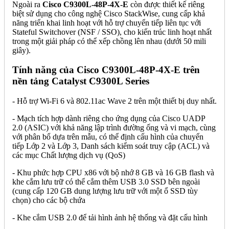
Ngoài ra
Cisco C9300L-48P-4X-E
còn được thiết kế riêng
biệt sử dụng cho công nghệ Cisco StackWise, cung cấp khả
năng triển khai linh hoạt với hỗ trợ chuyển tiếp liên tục với
Stateful Switchover (NSF / SSO), cho kiến trúc linh hoạt nhất
trong một giải pháp có thể xếp chồng lên nhau (dưới 50 mili
giây).
Tính năng của Cisco C9300L-48P-4X-E trên
nền tảng Catalyst C9300L Series
- Hỗ trợ Wi-Fi 6 và 802.11ac Wave 2 trên một thiết bị duy nhất.
- Mạch tích hợp dành riêng cho ứng dụng của Cisco UADP
2.0 (ASIC) với khả năng lập trình đường ống và vi mạch, cùng
với phân bổ dựa trên mẫu, có thể định cấu hình của chuyển
tiếp Lớp 2 và Lớp 3, Danh sách kiểm soát truy cập (ACL) và
các mục Chất lượng dịch vụ (QoS)
- Khu phức hợp CPU x86 với bộ nhớ 8 GB và 16 GB flash và
khe cắm lưu trữ có thể cắm thêm USB 3.0 SSD bên ngoài
(cung cấp 120 GB dung lượng lưu trữ với một ổ SSD tùy
chọn) cho các bộ chứa
- Khe cắm USB 2.0 để tải hình ảnh hệ thống và đặt cấu hình