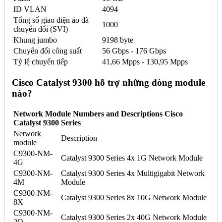
ID VLAN
4094
Tổng số giao diện ảo đã
1000
chuyển đổi (SVI)
Khung jumbo
9198 byte
Chuyển đổi công suất
56 Gbps - 176 Gbps
Tỷ lệ chuyển tiếp
41,66 Mpps - 130,95 Mpps
Cisco Catalyst 9300 hỗ trợ những dòng module
nào?
Network Module Numbers and Descriptions Cisco
Catalyst 9300 Series
Network
Description
module
C9300-NM-
Catalyst 9300 Series 4x 1G Network Module
4G
C9300-NM-
Catalyst 9300 Series 4x Multigigabit Network
4M
Module
C9300-NM-
Catalyst 9300 Series 8x 10G Network Module
8X
C9300-NM-
Catalyst 9300 Series 2x 40G Network Module
2Q