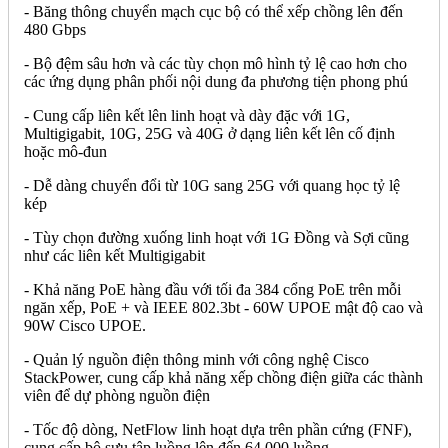
- Băng thông chuyển mạch cục bộ có thể xếp chồng lên đến
480 Gbps
- Bộ đệm sâu hơn và các tùy chọn mô hình tỷ lệ cao hơn cho
các ứng dụng phân phối nội dung đa phương tiện phong phú
- Cung cấp liên kết lên linh hoạt và dày đặc với 1G,
Multigigabit, 10G, 25G và 40G ở dạng liên kết lên cố định
hoặc mô-đun
- Dễ dàng chuyển đổi từ 10G sang 25G với quang học tỷ lệ
kép
- Tùy chọn đường xuống linh hoạt với 1G Đồng và Sợi cũng
như các liên kết Multigigabit
- Khả năng PoE hàng đầu với tối đa 384 cổng PoE trên mỗi
ngăn xếp, PoE + và IEEE 802.3bt - 60W UPOE mật độ cao và
90W Cisco UPOE.
- Quản lý nguồn điện thông minh với công nghệ Cisco
StackPower, cung cấp khả năng xếp chồng điện giữa các thành
viên để dự phòng nguồn điện
- Tốc độ dòng, NetFlow linh hoạt dựa trên phần cứng (FNF),
cung cấp bộ sưu tập luồng lên đến 64.000 luồng