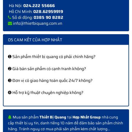
Hà Nội:
024.222 55666
Hồ Chí Minh:
028.62959919
Số di động:
0385 90 8282
info@thietbiquang.com.vn
05 CAM KẾT CỦA HỢP NHẤT
➊ Sản phẩm thiết bị quang có phải chính hãng?
➋ Giá bán sản phẩm có cạnh tranh không?
➌ Đơn vị có giao hàng toàn quốc 24/7 không?
➍ Hỗ trợ kỹ thuật chuyên nghiệp không?
Mua sản phẩm
Thiết Bị Quang
tại
Hợp Nhất Group
nhà cung
cấp thiết bị uy tín, danh tiếng 10 năm để đảm bảo sản phẩm chính
hãng. Tránh nguy cơ mua phải sản phẩm kém chất lượng...