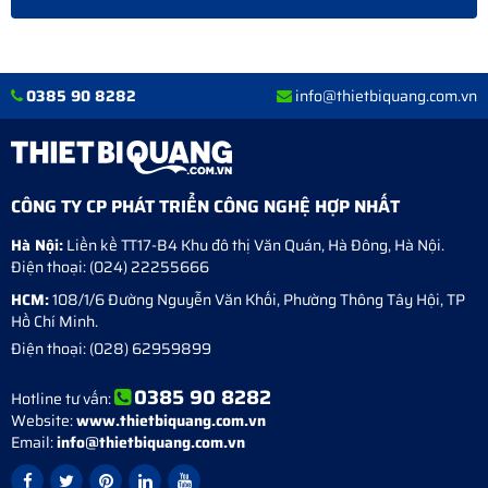
0385 90 8282
info@thietbiquang.com.vn
CÔNG TY CP PHÁT TRIỂN CÔNG NGHỆ HỢP NHẤT
Hà Nội:
Liền kề TT17-B4 Khu đô thị Văn Quán
,
Hà Đông
,
Hà Nội
.
Điện thoại:
(024) 22255666
HCM:
108/1/6 Đường Nguyễn Văn Khối, Phường Thông Tây Hội, TP
Hồ Chí Minh.
Điện thoại:
(028) 62959899
0385 90 8282
Hotline tư vấn:
Website:
www.thietbiquang.com.vn
Email:
info@thietbiquang.com.vn