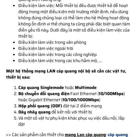
Điều kiện làm việc: Mỗi thiết bị đều được thiết kế để hoạt
động trong một điều kiện môi trường nhất định, nếu dùng
không đúng chủng loại có thể làm cho hệ thống hoạt động
không ổn định vì thế chúng ta cũng phải đặc biệt quan tâm
điến yếu tố này. Dưới đây là một số điều kiện làm việc của
thiết bị:
Điều kiện làm việc trong văn phòng
Điều kiện làm việc ngoài trời
Điều kiện làm việc trong các công nghiệp
Điều kiện làm việc trong các khu hầm mỏ, …
Một hệ thống mạng LAN cáp quang nội bộ sẽ cần các vật tư,
thiết bị sau:
Cáp quang Singlemode
hoặc
Multimode
Bộ chuyển đổi quang điện
Fast Ethernet (
10/100Mbps
)
hoặc Gigabit Ethernet (
10/100/1000Mbps
)
Hộp phối quang (ODF)
đặt tại 2 điểm mạng
Dây nhảy quang
để kết nối với thiết bị
Và một số vật tư phụ kiện khác phục vụ việc đấu nối, lắp
đặt
>> Các sản phẩm cần thiết cho
mạng Lan cáp quang
:
cáp quang