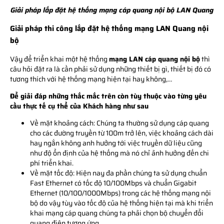
Giải pháp lắp đặt hệ thống mạng cáp quang nội bộ LAN Quang
Giải pháp thi công lắp đặt hệ thống mạng LAN Quang nội
bộ
Vậy để triển khai một hệ thống
mạng LAN cáp quang nội bộ
thì
câu hỏi đặt ra là cần phải sử dụng những thiết bị gì, thiết bị đó có
tương thích với hệ thống mạng hiện tại hay không,…
Để giải đáp những thắc mắc trên còn tùy thuộc vào từng yêu
cầu thực tế cụ thể của Khách hàng như sau
Về mặt khoảng cách: Chúng ta thường sử dụng cáp quang
cho các đường truyền từ 100m trở lên, việc khoảng cách dài
hay ngắn không anh hưởng tới việc truyền dữ liệu cũng
như độ ổn định của hệ thống mà nó chỉ ảnh hưởng đến chi
phí triển khai.
Về mặt tốc độ: Hiện nay đa phần chúng ta sử dụng chuẩn
Fast Ethernet có tốc độ 10/100Mbps và chuẩn Gigabit
Ethernet (10/100/1000Mbps) trong các hệ thống mạng nội
bộ do vậy tùy vào tốc độ của hệ thống hiện tại mà khi triển
khai mạng cáp quang chúng ta phải chọn bộ chuyển đổi
quang điện tương ứng.