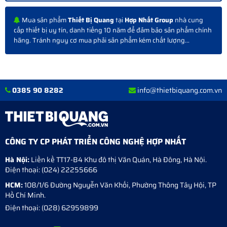
Mua sản phẩm
Thiết Bị Quang
tại
Hợp Nhất Group
nhà cung
cấp thiết bị uy tín, danh tiếng 10 năm để đảm bảo sản phẩm chính
hãng. Tránh nguy cơ mua phải sản phẩm kém chất lượng...
0385 90 8282
info@thietbiquang.com.vn
CÔNG TY CP PHÁT TRIỂN CÔNG NGHỆ HỢP NHẤT
Hà Nội:
Liền kề TT17-B4 Khu đô thị Văn Quán
,
Hà Đông
,
Hà Nội
.
Điện thoại:
(024) 22255666
HCM:
108/1/6 Đường Nguyễn Văn Khối, Phường Thông Tây Hội, TP
Hồ Chí Minh.
Điện thoại:
(028) 62959899