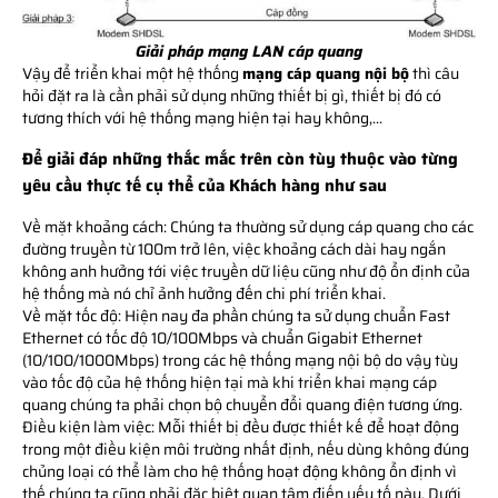
Giải pháp mạng LAN cáp quang
Vậy để triển khai một hệ thống
mạng cáp quang nội bộ
thì câu
hỏi đặt ra là cần phải sử dụng những thiết bị gì, thiết bị đó có
tương thích với hệ thống mạng hiện tại hay không,...
Để giải đáp những thắc mắc trên còn tùy thuộc vào từng
yêu cầu thực tế cụ thể của Khách hàng như sau
Về mặt khoảng cách: Chúng ta thường sử dụng cáp quang cho các
đường truyền từ 100m trở lên, việc khoảng cách dài hay ngắn
không anh hưởng tới việc truyền dữ liệu cũng như độ ổn định của
hệ thống mà nó chỉ ảnh hưởng đến chi phí triển khai.
Về mặt tốc độ: Hiện nay đa phần chúng ta sử dụng chuẩn Fast
Ethernet có tốc độ 10/100Mbps và chuẩn Gigabit Ethernet
(10/100/1000Mbps) trong các hệ thống mạng nội bộ do vậy tùy
vào tốc độ của hệ thống hiện tại mà khi triển khai mạng cáp
quang chúng ta phải chọn bộ chuyển đổi quang điện tương ứng.
Điều kiện làm việc: Mỗi thiết bị đều được thiết kế để hoạt động
trong một điều kiện môi trường nhất định, nếu dùng không đúng
chủng loại có thể làm cho hệ thống hoạt động không ổn định vì
thế chúng ta cũng phải đặc biệt quan tâm điến yếu tố này. Dưới