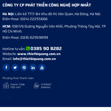
CÔNG TY CP PHÁT TRIỂN CÔNG NGHỆ HỢP NHẤT
Hà Nội:
Liền kề TT17-B4 Khu đô thị Văn Quán
,
Hà Đông
,
Hà Nội
.
Điện thoại:
(024) 22255666
HCM:
108/1/6 Đường Nguyễn Văn Khối, Phường Thông Tây Hội, TP
Hồ Chí Minh.
Điện thoại:
(028) 62959899
0385 90 8282
Hotline tư vấn:
Website:
www.thietbiquang.com.vn
Email:
info@thietbiquang.com.vn
Phương thức thanh toán
Vợt Pickleball