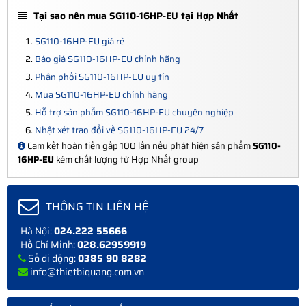
Tại sao nên mua SG110-16HP-EU tại Hợp Nhất
SG110-16HP-EU giá rẻ
Báo giá SG110-16HP-EU chính hãng
Phân phối SG110-16HP-EU uy tín
Mua SG110-16HP-EU chính hãng
Hỗ trợ sản phẩm SG110-16HP-EU chuyên nghiệp
Nhật xét trao đổi về SG110-16HP-EU 24/7
Cam kết hoàn tiền gấp 100 lần nếu phát hiện sản phẩm
SG110-
16HP-EU
kém chất lượng từ Hợp Nhất group
THÔNG TIN LIÊN HỆ
Hà Nội:
024.222 55666
Hồ Chí Minh:
028.62959919
Số di động:
0385 90 8282
info@thietbiquang.com.vn