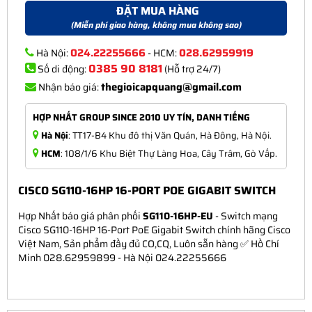
ĐẶT MUA HÀNG
(Miễn phí giao hàng, không mua không sao)
024.22255666
028.62959919
Hà Nội:
- HCM:
0385 90 8181
Số di động:
(Hỗ trợ 24/7)
thegioicapquang@gmail.com
Nhận báo giá:
HỢP NHẤT GROUP SINCE 2010 UY TÍN, DANH TIẾNG
Hà Nội
: TT17-B4 Khu đô thị Văn Quán, Hà Đông, Hà Nội.
HCM
: 108/1/6 Khu Biệt Thự Làng Hoa, Cây Trâm, Gò Vấp.
CISCO SG110-16HP 16-PORT POE GIGABIT SWITCH
Hợp Nhất báo giá phân phối
SG110-16HP-EU
- Switch mạng
Cisco SG110-16HP 16-Port PoE Gigabit Switch chính hãng Cisco
Việt Nam, Sản phẩm đầy đủ CO,CQ, Luôn sẵn hàng ✅ Hồ Chí
Minh 028.62959899 - Hà Nội 024.22255666