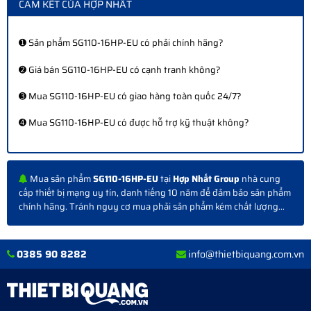
CAM KẾT CỦA HỢP NHẤT
➊ Sản phẩm SG110-16HP-EU có phải chính hãng?
➋ Giá bán SG110-16HP-EU có cạnh tranh không?
➌ Mua SG110-16HP-EU có giao hàng toàn quốc 24/7?
➍ Mua SG110-16HP-EU có được hỗ trợ kỹ thuật không?
Mua sản phẩm
SG110-16HP-EU
tại
Hợp Nhất Group
nhà cung
cấp thiết bị mạng uy tín, danh tiếng 10 năm để đảm bảo sản phẩm
chính hãng. Tránh nguy cơ mua phải sản phẩm kém chất lượng...
0385 90 8282
info@thietbiquang.com.vn