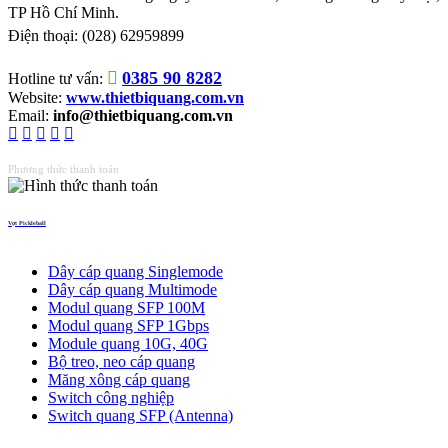
TP Hồ Chí Minh.
Điện thoại:
(028) 62959899
0385 90 8282
Hotline tư vấn:
Website:
www.thietbiquang.com.vn
Email:
info@thietbiquang.com.vn
Phương thức thanh toán
Vợt Pickleball
Thiết bị quang
Dây cáp quang Singlemode
Dây cáp quang Multimode
Modul quang SFP 100M
Modul quang SFP 1Gbps
Module quang 10G, 40G
Bộ treo, neo cáp quang
Măng xông cáp quang
Switch công nghiệp
Switch quang SFP (Antenna)