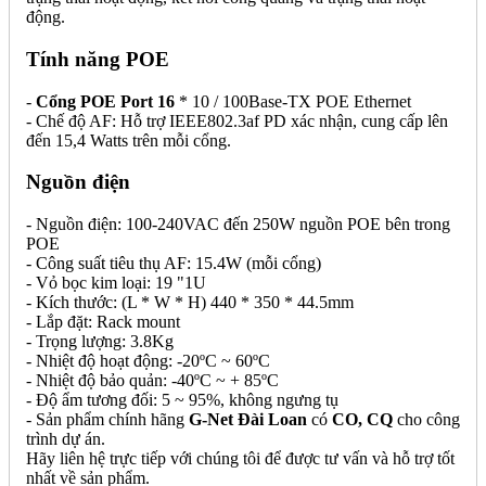
động.
Tính năng POE
-
Cổng POE Port 16
* 10 / 100Base-TX POE Ethernet
- Chế độ AF: Hỗ trợ IEEE802.3af PD xác nhận, cung cấp lên
đến 15,4 Watts trên mỗi cổng.
Nguồn điện
- Nguồn điện: 100-240VAC đến 250W nguồn POE bên trong
POE
- Công suất tiêu thụ AF: 15.4W (mỗi cổng)
- Vỏ bọc kim loại: 19 "1U
- Kích thước: (L * W * H) 440 * 350 * 44.5mm
- Lắp đặt: Rack mount
- Trọng lượng: 3.8Kg
- Nhiệt độ hoạt động: -20ºC ~ 60ºC
- Nhiệt độ bảo quản: -40ºC ~ + 85ºC
- Độ ẩm tương đối: 5 ~ 95%, không ngưng tụ
- Sản phẩm chính hãng
G-Net Đài Loan
có
CO, CQ
cho công
trình dự án.
Hãy liên hệ trực tiếp với chúng tôi để được tư vấn và hỗ trợ tốt
nhất về sản phẩm.