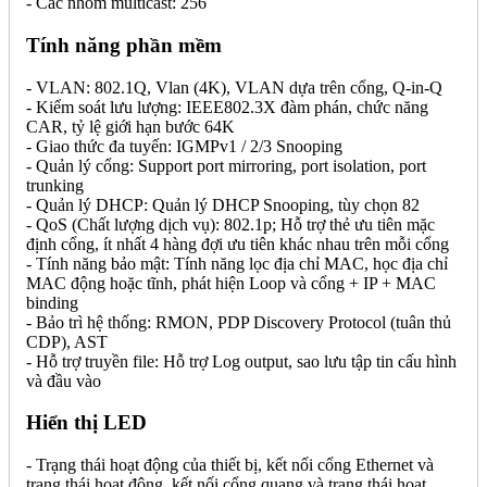
- Các nhóm multicast: 256
Tính năng phần mềm
- VLAN: 802.1Q, Vlan (4K), VLAN dựa trên cổng, Q-in-Q
- Kiểm soát lưu lượng: IEEE802.3X đàm phán, chức năng
CAR, tỷ lệ giới hạn bước 64K
- Giao thức đa tuyến: IGMPv1 / 2/3 Snooping
- Quản lý cổng: Support port mirroring, port isolation, port
trunking
- Quản lý DHCP: Quản lý DHCP Snooping, tùy chọn 82
- QoS (Chất lượng dịch vụ): 802.1p; Hỗ trợ thẻ ưu tiên mặc
định cổng, ít nhất 4 hàng đợi ưu tiên khác nhau trên mỗi cổng
- Tính năng bảo mật: Tính năng lọc địa chỉ MAC, học địa chỉ
MAC động hoặc tĩnh, phát hiện Loop và cổng + IP + MAC
binding
- Bảo trì hệ thống: RMON, PDP Discovery Protocol (tuân thủ
CDP), AST
- Hỗ trợ truyền file: Hỗ trợ Log output, sao lưu tập tin cấu hình
và đầu vào
Hiển thị LED
- Trạng thái hoạt động của thiết bị, kết nối cổng Ethernet và
trạng thái hoạt động, kết nối cổng quang và trạng thái hoạt