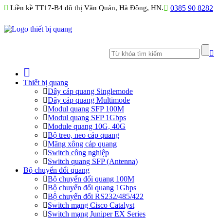
Liền kề TT17-B4 đô thị Văn Quán, Hà Đông, HN.
0385 90 8282
Thiết bị quang
Dây cáp quang Singlemode
Dây cáp quang Multimode
Modul quang SFP 100M
Modul quang SFP 1Gbps
Module quang 10G, 40G
Bộ treo, neo cáp quang
Măng xông cáp quang
Switch công nghiệp
Switch quang SFP (Antenna)
Bộ chuyển đổi quang
Bộ chuyển đổi quang 100M
Bộ chuyển đổi quang 1Gbps
Bộ chuyển đối RS232/485/422
Switch mạng Cisco Catalyst
Switch mạng Juniper EX Series