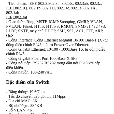
- Tiêu chuẩn: IEEE 802.3,802.3u, 802.3x, 802.3ab, 802.3z;
IEEE802.1Q, 802.1p, 802.1D, 802.1w, 802.1s, 802.1X,
802.1ab
IEEE802.3af
- Giao thức: Ring, MSTP, IGMP Snooping, GMRP, VLAN,
PVLAN, Telnet, HTTP, HTTPS, RMON, SNMPv1 / v2 / v3,
LLDP, SNTP, máy chủ DHCP, SSH, SSL, ACL, FTP, ARP,
QoS
- Cổng Interface: Cổng Ethernet Megabit 10/100 Base-T (X) tự
động điều chỉnh RJ45, hỗ trợ Power Over Ethernet.
- Cổng Gigabit Ethernet: 10/100 / 1000Base-TX tự động điều
chỉnh RJ45
- Cổng Gigabit Fiber: Port 1000Base-X SFP
- Cổng nối tiếp: RS232 RS232 trong đầu nối RJ45 với cáp
điều khiển
- Cổng nguồn: 100-240VAC
Đặc điểm của Switch
- Băng thông: 19.6Gbps
- Tốc độ chuyển tiếp gói tin: 11Mpps
- Địa chỉ MAC: 8K
- Bộ nhớ đệm: 384KB
- Số VLAN: 4K