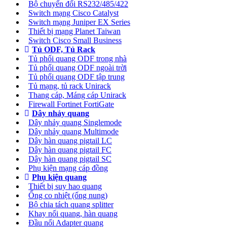
Bộ chuyển đối RS232/485/422
Switch mạng Cisco Catalyst
Switch mạng Juniper EX Series
Thiết bị mạng Planet Taiwan
Switch Cisco Small Business
Tủ ODF, Tủ Rack
Tủ phối quang ODF trong nhà
Tủ phối quang ODF ngoài trời
Tủ phối quang ODF tập trung
Tủ mạng, tủ rack Unirack
Thang cáp, Máng cáp Unirack
Firewall Fortinet FortiGate
Dây nhảy quang
Dây nhảy quang Singlemode
Dây nhảy quang Multimode
Dây hàn quang pigtail LC
Dây hàn quang pigtail FC
Dây hàn quang pigtail SC
Phụ kiện mạng cáp đồng
Phụ kiện quang
Thiết bị suy hao quang
Ống co nhiệt (ống nung)
Bộ chia tách quang splitter
Khay nối quang, hàn quang
Đầu nối Adapter quang