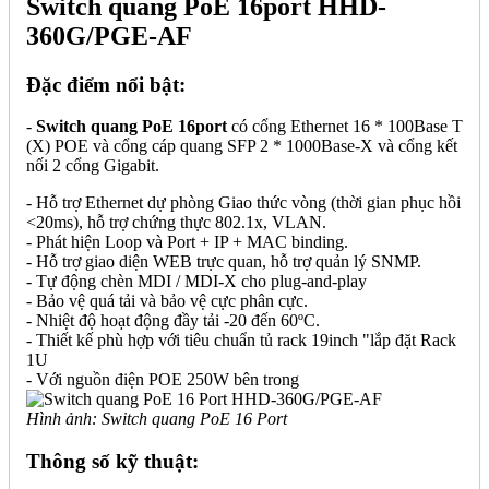
Switch quang PoE 16port HHD-
360G/PGE-AF
Đặc điểm nổi bật:
-
Switch quang PoE 16port
có cổng Ethernet 16 * 100Base T
(X) POE và cổng cáp quang SFP 2 * 1000Base-X và cổng kết
nối 2 cổng Gigabit.
- Hỗ trợ Ethernet dự phòng Giao thức vòng (thời gian phục hồi
<20ms), hỗ trợ chứng thực 802.1x, VLAN.
- Phát hiện Loop và Port + IP + MAC binding.
- Hỗ trợ giao diện WEB trực quan, hỗ trợ quản lý SNMP.
- Tự động chèn MDI / MDI-X cho plug-and-play
- Bảo vệ quá tải và bảo vệ cực phân cực.
- Nhiệt độ hoạt động đầy tải -20 đến 60ºC.
- Thiết kế phù hợp với tiêu chuẩn tủ rack 19inch "lắp đặt Rack
1U
- Với nguồn điện POE 250W bên trong
Hình ảnh: Switch quang PoE 16 Port
Thông số kỹ thuật: