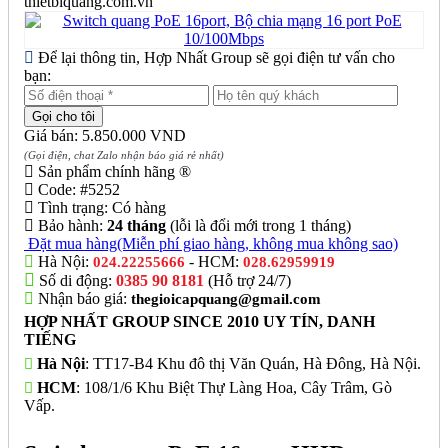
thietbiquang.com.vn
Để lại thông tin, Hợp Nhất Group sẽ gọi điện tư vấn cho
bạn:
Giá bán: 5.850.000 VND
(Gọi điện, chat Zalo nhận báo giá rẻ nhất)
Sản phẩm chính hãng ®
Code:
#5252
Tình trạng:
Có hàng
Bảo hành:
24 tháng
(lỗi là đổi mới trong 1 tháng)
Đặt mua hàng
(Miễn phí giao hàng, không mua không sao)
Hà Nội:
- HCM:
024.22255666
028.62959919
Số di động:
0385 90 8181
(Hỗ trợ 24/7)
Nhận báo giá:
thegioicapquang@gmail.com
HỢP NHẤT GROUP SINCE 2010 UY TÍN, DANH
TIẾNG
Hà Nội
: TT17-B4 Khu đô thị Văn Quán, Hà Đông, Hà Nội.
HCM
: 108/1/6 Khu Biệt Thự Làng Hoa, Cây Trâm, Gò
Vấp.