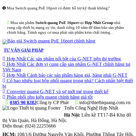
➍ Mua Switch quang PoE 16port có được hỗ trợ kỹ thuật không?
Mua sản phẩm
Switch quang PoE 16port
tại
Hợp Nhất Group
nhà
cung cấp thiết bị mạng uy tín, danh tiếng 10 năm để đảm bảo sản phẩm
chính hãng. Tránh nguy cơ mua phải sản phẩm kém chất lượng...
TƯ VẤN GIẢI PHÁP
Hợp Nhất Các sản phẩm nổi bật của G-NET trên thị trường
Hợp Nhất Các đơn vị cung cấp sản phẩm G-NET chính hãng tại
Việt Nam
Hợp Nhất Cảnh báo các sản phẩm hàng giả, hàng nhái G-NET
Có bao nhiêu loại hộp phối quang trong nhà? Cách phân biệt thiết
bị
Converter quang G-NET và sự mới mẻ trong thiết kế
Phân phối phụ kiện quang chính hãng giá tốt
0385 90 8282
Công ty CP Phát
info@thietbiquang.com.vn
Triển Công Nghệ Hợp Nhất
Hà Nội:
Liền kề TT17-B4 Khu đô
thị Văn Quán
,
Hà Đông
,
Hà Nội
.
Điện thoại:
(024) 22255666
HCM:
108/1/6 Đường Nguyễn Văn Khối, Phường Thông Tây Hội,