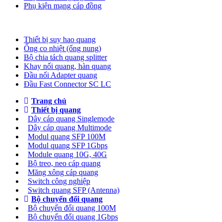
Phụ kiện mạng cáp đồng
Phụ kiện quang
Thiết bị suy hao quang
Ống co nhiệt (ống nung)
Bộ chia tách quang splitter
Khay nối quang, hàn quang
Đầu nối Adapter quang
Đầu Fast Connector SC LC
Trang chủ
Thiết bị quang
Dây cáp quang Singlemode
Dây cáp quang Multimode
Modul quang SFP 100M
Modul quang SFP 1Gbps
Module quang 10G, 40G
Bộ treo, neo cáp quang
Măng xông cáp quang
Switch công nghiệp
Switch quang SFP (Antenna)
Bộ chuyển đổi quang
Bộ chuyển đổi quang 100M
Bộ chuyển đổi quang 1Gbps