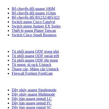
Bộ chuyển đổi quang
Bộ chuyển đổi quang 100M
Bộ chuyển đổi quang 1Gbps
Bộ chuyển đối RS232/485/422
Switch mạng Cisco Catalyst
Switch mạng Juniper EX Series
Thiết bị mạng Planet Taiwan
Switch Cisco Small Business
Tủ ODF, Tủ Rack
Tủ phối quang ODF trong nhà
Tủ phối quang ODF ngoài trời
Tủ phối quang ODF tập trung
Tủ mạng, tủ rack Unirack
Thang cáp, Máng cáp Unirack
Firewall Fortinet FortiGate
Dây nhảy quang
Dây nhảy quang Singlemode
Dây nhảy quang Multimode
Dây hàn quang pigtail LC
Dây hàn quang pigtail FC
Dây hàn quang pigtail SC