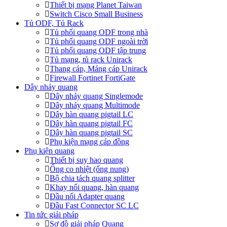
Thiết bị mạng Planet Taiwan
Switch Cisco Small Business
Tủ ODF, Tủ Rack
Tủ phối quang ODF trong nhà
Tủ phối quang ODF ngoài trời
Tủ phối quang ODF tập trung
Tủ mạng, tủ rack Unirack
Thang cáp, Máng cáp Unirack
Firewall Fortinet FortiGate
Dây nhảy quang
Dây nhảy quang Singlemode
Dây nhảy quang Multimode
Dây hàn quang pigtail LC
Dây hàn quang pigtail FC
Dây hàn quang pigtail SC
Phụ kiện mạng cáp đồng
Phụ kiện quang
Thiết bị suy hao quang
Ống co nhiệt (ống nung)
Bộ chia tách quang splitter
Khay nối quang, hàn quang
Đầu nối Adapter quang
Đầu Fast Connector SC LC
Tin tức giải pháp
Sơ đồ giải pháp Quang