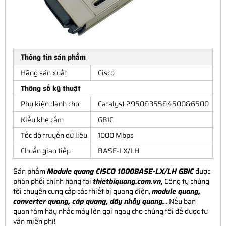
Thông tin sản phẩm
Hãng sản xuất
Cisco
Thông số kỹ thuật
Phụ kiện dành cho
Catalyst 2950&355&4500&6500
Kiểu khe cắm
GBIC
Tốc độ truyền dữ liệu
1000 Mbps
Chuẩn giao tiếp
BASE-LX/LH
Sản phẩm
Module quang CISCO 1000BASE-LX/LH GBIC
được
phân phối chính hãng tại
thietbiquang.com.vn,
Công ty chúng
tôi chuyên cung cấp các thiết bị quang điện,
module quang,
converter quang, cáp quang, dây nhảy quang.
.. Nếu bạn
quan tâm hãy nhấc máy lên gọi ngay cho chúng tôi để được tư
vấn miễn phí!