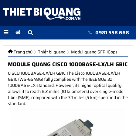
0981 558 668
Trang chủ
Thiết bị quang
Modul quang SFP 1Gbps
MODULE QUANG CISCO 1000BASE-LX/LH GBIC
CISCO 1000BASE-LX/LH GBIC The Cisco 1000BASE-LX/LH
GBIC (WS-G5486) fully complies with the IEEE 802.3z
1000BASE-LX standard. However, its higher optical quality
allows it to reach 6.2 miles (10 kilometers) over single-mode
fiber (SMF), compared with the 3.1 miles (5 km) specified in the
standard.