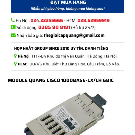
ĐẶT MUA HÀNG
(Miễn phí giao hàng, không mua không sao)
024.22255666
028.62959919
Hà Nội:
- HCM:
0385 90 8181
Số di động:
(Hỗ trợ 24/7)
thegioicapquang@gmail.com
Nhận báo giá:
HỢP NHẤT GROUP SINCE 2010 UY TÍN, DANH TIẾNG
Hà Nội
: TT17-B4 Khu đô thị Văn Quán, Hà Đông, Hà Nội.
HCM
: 108/1/6 Khu Biệt Thự Làng Hoa, Cây Trâm, Gò Vấp.
MODULE QUANG CISCO 1000BASE-LX/LH GBIC