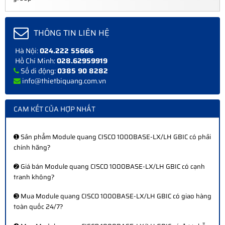
THÔNG TIN LIÊN HỆ
Hà Nội:
024.222 55666
Hồ Chí Minh:
028.62959919
Số di động:
0385 90 8282
info@thietbiquang.com.vn
CAM KẾT CỦA HỢP NHẤT
➊ Sản phẩm Module quang CISCO 1000BASE-LX/LH GBIC có phải
chính hãng?
➋ Giá bán Module quang CISCO 1000BASE-LX/LH GBIC có cạnh
tranh không?
➌ Mua Module quang CISCO 1000BASE-LX/LH GBIC có giao hàng
toàn quốc 24/7?