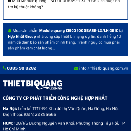
➍ Mua Module quang CISCO 1000BASE-LX/LH GBIC có được hỗ
trợ kỹ thuật không?
Mua sản phẩm
Module quang CISCO 1000BASE-LX/LH GBIC
tại
Hợp Nhất Group
nhà cung cấp thiết bị mạng uy tín, danh tiếng 10
năm để đảm bảo sản phẩm chính hãng. Tránh nguy cơ mua phải
sản phẩm kém chất lượng...
0385 90 8282
info@thietbiquang.com.vn
CÔNG TY CP PHÁT TRIỂN CÔNG NGHỆ HỢP NHẤT
Hà Nội:
Liền kề TT17-B4 Khu đô thị Văn Quán
,
Hà Đông
,
Hà Nội
.
Điện thoại:
(024) 22255666
HCM:
108/1/6 Đường Nguyễn Văn Khối, Phường Thông Tây Hội, TP
Hồ Chí Minh.