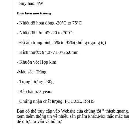
- Suy hao: 4W
Điều kiện môi trường
- Nhiệt độ hoạt động:-20°C to 75°C
- Nhiệt độ lưu trữ: -20 to 70°C
- Độ ẩm trung bình: 5% to 95%(không ngưng tụ)
- Kích thước: 94.0×71.0×26.0mm
- Khuôn vỏ: Hợp kim
-Màu sắc: Trắng
- Trọng lượng: 230g
- Bảo hành: 3 years
- Chứng nhận chất lượng: FCC,CE, RoHS
Bạn có thể truy cập vào Website của chúng tôi " thietbiquan
xem thêm thông tin về nhiều sản phẩm khác.Mọi thắc mắc bạn 
để được tư vấn và hỗ trợ.