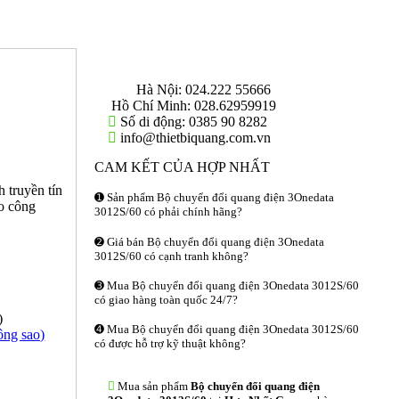
THÔNG TIN LIÊN HỆ
Hà Nội:
024.222 55666
Hồ Chí Minh:
028.62959919
Số di động:
0385 90 8282
info@thietbiquang.com.vn
CAM KẾT CỦA HỢP NHẤT
 truyền tín
➊ Sản phẩm Bộ chuyển đổi quang điện 3Onedata
o công
3012S/60 có phải chính hãng?
➋ Giá bán Bộ chuyển đổi quang điện 3Onedata
3012S/60 có cạnh tranh không?
➌ Mua Bộ chuyển đổi quang điện 3Onedata 3012S/60
có giao hàng toàn quốc 24/7?
)
➍ Mua Bộ chuyển đổi quang điện 3Onedata 3012S/60
ông sao)
có được hỗ trợ kỹ thuật không?
Mua sản phẩm
Bộ chuyển đổi quang điện