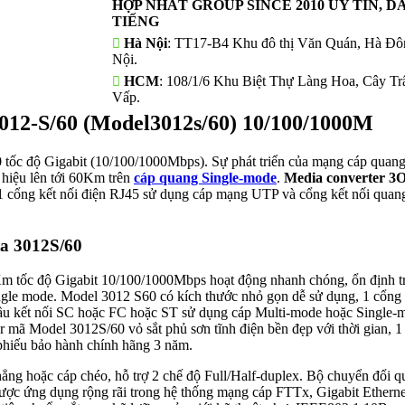
HỢP NHẤT GROUP SINCE 2010 UY TÍN, D
TIẾNG
Hà Nội
: TT17-B4 Khu đô thị Văn Quán, Hà Đô
Nội.
HCM
: 108/1/6 Khu Biệt Thự Làng Hoa, Cây T
Vấp.
3012-S/60 (Model3012s/60) 10/100/1000M
0
tốc độ Gigabit (10/100/1000Mbps). Sự phát triển của mạng cáp quang
 hiệu lên tới 60Km trên
cáp quang Single-mode
.
Media converter 3
 1 cổng kết nối điện RJ45 sử dụng cáp mạng UTP và cổng kết nối quang
ta 3012S/60
m tốc độ Gigabit 10/100/1000Mbps hoạt động nhanh chóng, ổn định t
ingle mode. Model 3012 S60 có kích thước nhỏ gọn dễ sử dụng, 1 cổng 
ầu kết nối SC hoặc FC hoặc ST sử dụng cáp Multi-mode hoặc Single-
mã Model 3012S/60 vỏ sắt phủ sơn tĩnh điện bền đẹp với thời gian, 
hiếu bảo hành chính hãng 3 năm.
ẳng hoặc cáp chéo, hỗ trợ 2 chế độ Full/Half-duplex. Bộ chuyển đổi q
ược ứng dụng rộng rãi trong hệ thống mạng cáp FTTx, Gigabit Ethern