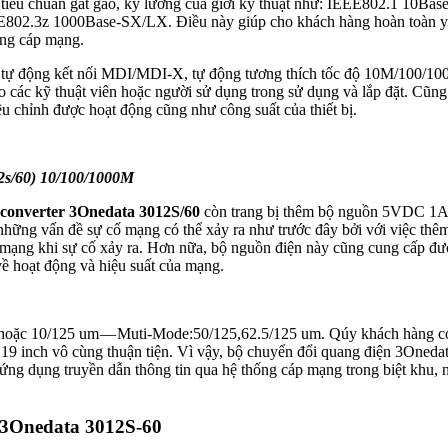
iêu chuẩn gắt gao, kỹ lưỡng của giới kỹ thuật như: IEEE802.1 10Base
02.3z 1000Base-SX/LX. Điều này giúp cho khách hàng hoàn toàn y
ống cáp mạng.
ợ tự động kết nối MDI/MDI-X, tự động tương thích tốc độ 10M/100/10
ho các kỹ thuật viên hoặc người sử dụng trong sử dụng và lắp đặt. Cũn
ều chỉnh được hoạt động cũng như công suất của thiết bị.
2s/60) 10/100/1000M
converter 3Onedata 3012S/60
còn trang bị thêm bộ nguồn 5VDC 1A
những vấn đề sự cố mạng có thể xảy ra như trước đây bởi với việc th
 mạng khi sự cố xảy ra. Hơn nữa, bộ nguồn điện này cũng cung cấp đ
ề hoạt động và hiệu suất của mạng.
 hoặc 10/125 um — Muti-Mode:50/125,62.5/125 um. Qúy khách hàng có
19 inch vô cùng thuận tiện. Vì vậy, bộ chuyển đổi quang điện 3Oneda
ng dụng truyền dẫn thông tin qua hệ thống cáp mạng trong biệt khu, 
 3Onedata 3012S-60