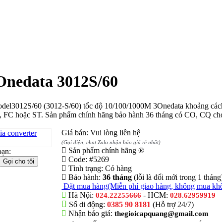
Onedata 3012S/60
odel3012S/60 (3012-S/60) tốc độ 10/100/1000M 3Onedata khoảng cách
C, FC hoặc ST. Sản phẩm chính hãng bảo hành 36 tháng có CO, CQ ch
Giá bán: Vui lòng liên hệ
(Gọi điện, chat Zalo nhận báo giá rẻ nhất)
Sản phẩm chính hãng ®
bạn:
Code:
#5269
Tình trạng:
Có hàng
Bảo hành:
36 tháng
(lỗi là đổi mới trong 1 tháng
Đặt mua hàng
(Miễn phí giao hàng, không mua kh
Hà Nội:
- HCM:
024.22255666
028.62959919
Số di động:
0385 90 8181
(Hỗ trợ 24/7)
Nhận báo giá:
thegioicapquang@gmail.com