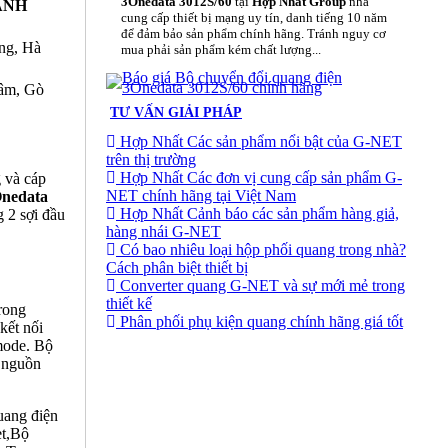
3Onedata 3012S/60
tại
Hợp Nhất Group
nhà
ANH
cung cấp thiết bị mạng uy tín, danh tiếng 10 năm
để đảm bảo sản phẩm chính hãng. Tránh nguy cơ
ng, Hà
mua phải sản phẩm kém chất lượng...
râm, Gò
TƯ VẤN GIẢI PHÁP
Hợp Nhất Các sản phẩm nổi bật của G-NET
trên thị trường
Hợp Nhất Các đơn vị cung cấp sản phẩm G-
 và cáp
NET chính hãng tại Việt Nam
Onedata
Hợp Nhất Cảnh báo các sản phẩm hàng giả,
 2 sợi đầu
hàng nhái G-NET
Có bao nhiêu loại hộp phối quang trong nhà?
Cách phân biệt thiết bị
Converter quang G-NET và sự mới mẻ trong
thiết kế
rong
Phân phối phụ kiện quang chính hãng giá tốt
kết nối
mode. Bộ
1 nguồn
uang điện
et,Bộ