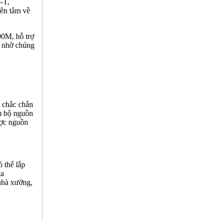
-T,
ên tâm về
00M, hỗ trợ
g nhờ chúng
 chắc chắn
êm bộ nguồn
ược nguồn
 thể lắp
ta
nhà xưởng,