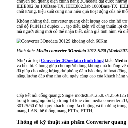
chuyển đổi quang điện chính hãng 3Onedata đạt được những t
IEEE802.3u 100Base-TX, IEEE802.3ab 1000Base-TX, IEEE8
chất lượng, hiệu suất cũng như hiệu quả hoạt động của hệ th
Không những thế, converter quang chất lượng cao còn hỗ tr
chế độ Full/Half duplex,… tạo điều kiện vô cùng thuận lợi c
mà người dùng mới có thể nhận biết, đánh giá tình hình và đi
Hình ảnh:
Media converter 3Onedata 3012-S/60 (Model301
Như các loại
Converter 3Onedata chính hãng
khác
Media 
và bền bỉ. Chúng giúp cho người dùng không quá lo lắng về 
đã giúp cho năng lượng dự phòng đảm bảo duy trì hoạt động
năng lượng đáp ứng nhu cầu ngày càng cao của khách hàng v
Cáp kết nối cổng quang: Single-mode:8.3/125,8.7/125,9/125
trong khung nguồn tập trung 14 khe cắm media converter 2U,
3012S/60 được quý khách hàng ưa chuộng và tin dùng trong ứ
mạng LAN, hệ thống mạng FTTx, FTTH,…
Thông số kỹ thuật sản phẩm Converter quang