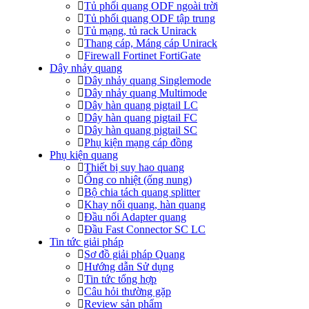
Tủ phối quang ODF ngoài trời
Tủ phối quang ODF tập trung
Tủ mạng, tủ rack Unirack
Thang cáp, Máng cáp Unirack
Firewall Fortinet FortiGate
Dây nhảy quang
Dây nhảy quang Singlemode
Dây nhảy quang Multimode
Dây hàn quang pigtail LC
Dây hàn quang pigtail FC
Dây hàn quang pigtail SC
Phụ kiện mạng cáp đồng
Phụ kiện quang
Thiết bị suy hao quang
Ống co nhiệt (ống nung)
Bộ chia tách quang splitter
Khay nối quang, hàn quang
Đầu nối Adapter quang
Đầu Fast Connector SC LC
Tin tức giải pháp
Sơ đồ giải pháp Quang
Hướng dẫn Sử dụng
Tin tức tổng hợp
Câu hỏi thường gặp
Review sản phẩm