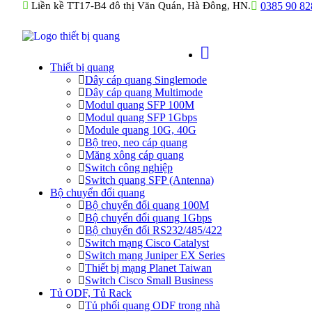
Liền kề TT17-B4 đô thị Văn Quán, Hà Đông, HN.
0385 90 82
Thiết bị quang
Dây cáp quang Singlemode
Dây cáp quang Multimode
Modul quang SFP 100M
Modul quang SFP 1Gbps
Module quang 10G, 40G
Bộ treo, neo cáp quang
Măng xông cáp quang
Switch công nghiệp
Switch quang SFP (Antenna)
Bộ chuyển đổi quang
Bộ chuyển đổi quang 100M
Bộ chuyển đổi quang 1Gbps
Bộ chuyển đối RS232/485/422
Switch mạng Cisco Catalyst
Switch mạng Juniper EX Series
Thiết bị mạng Planet Taiwan
Switch Cisco Small Business
Tủ ODF, Tủ Rack
Tủ phối quang ODF trong nhà