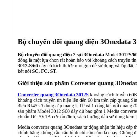
Bộ chuyển đổi quang điện 3Onedata 
Bộ chuyển đổi quang điện 2 s
ợi
3Onedata
Model
3012S/6
đồng là một lựa chọn rất hoàn hảo với khoảng cách truyền tín
3012-S/60
này có kích thước nhỏ gọn dễ sử dụng và lắp đặt,
kết nối
SC, FC, ST
.
Giới thiệu sản phẩm Converter quang 3Oneda
Converter quang 3Onedata 3012S
khoảng cách truyền 60K
khoảng cách truyền tín hiệu lên đến 60 km trên cáp quang S
điện RJ45 sử dụng cáp mạng UTP và 1 cổng kết nối quang đ
sản phẩm Model 3012 S60 đầy đủ bao gồm 1 Media converter 
chuẩn DC 5V1A cực ổn định, sách hướng dẫn sử dụng kèm p
Media converter quang 3Onedata tự động nhận tín hiệu cáp th
chính hãng không cần cấu hình chỉ cần cắm là chạy. Chúng đ