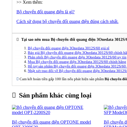
>> Xem thêm:
Bộ chuyển đổi quang điện là gì?
Cách sử dụng bộ chuyển đổi quang điện đúng cách nhất.
Tại sao nên mua Bộ chuyển đổi quang điện 3Onedata 3012S/
Bộ chuyển đổi quang điện 3Onedata 3012S/60 giá rẻ
Báo giá Bộ chuyển đổi quang điện 3Onedata 3012S/60 chính h
Phân phối Bộ chuyển đổi quang điện 3Onedata 3012S/60 uy tín
Mua Bộ chuyển đổi quang điện 3Onedata 3012S/60 chính hãng
Hỗ trợ sản phẩm Bộ chuyển đổi quang điện 3Onedata 3012S/60
Nhật xét trao đổi về Bộ chuyển đổi quang điện 3Onedata 3012S
Cam kết hoàn tiền gấp 100 lần nếu phát hiện sản phẩm
Bộ chuyển đổ
Sản phẩm khác cùng loại
Bộ chuyển đổi quang điện OPTONE model
Bộ chuyển đ