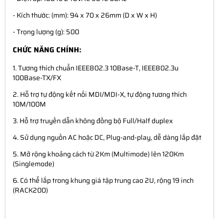
- Kích thước: (mm): 94 x 70 x 26mm (D x W x H)
- Trọng lượng (g): 500
CHỨC NĂNG CHÍNH:
1. Tương thích chuẩn IEEE802.3 10Base-T, IEEE802.3u
100Base-TX/FX
2. Hỗ trợ tự động kết nối MDI/MDI-X, tự động tương thích
10M/100M
3. Hỗ trợ truyền dẫn không đồng bộ Full/Half duplex
4. Sử dụng nguồn AC hoặc DC, Plug-and-play, dễ dàng lắp đặt
5. Mở rộng khoảng cách từ 2Km (Multimode) lên 120Km
(Singlemode)
6. Có thể lắp trong khung giá tập trung cao 2U, rộng 19 inch
(RACK200)