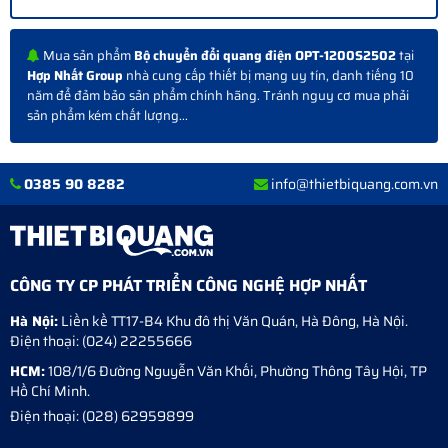
Mua sản phẩm
Bộ chuyển đổi quang điện OPT-1200S2502
tại
Hợp Nhất Group
nhà cung cấp thiết bị mạng uy tín, danh tiếng 10
năm để đảm bảo sản phẩm chính hãng. Tránh nguy cơ mua phải
sản phẩm kém chất lượng...
0385 90 8282
info@thietbiquang.com.vn
CÔNG TY CP PHÁT TRIỂN CÔNG NGHỆ HỢP NHẤT
Hà Nội:
Liền kề TT17-B4 Khu đô thị Văn Quán
,
Hà Đông
,
Hà Nội
.
Điện thoại:
(024) 22255666
HCM:
108/1/6 Đường Nguyễn Văn Khối, Phường Thông Tây Hội, TP
Hồ Chí Minh.
Điện thoại:
(028) 62959899