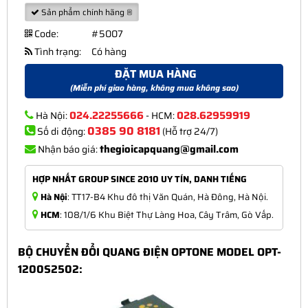
Sản phẩm chính hãng ®
Code:
#5007
Tình trạng:
Có hàng
ĐẶT MUA HÀNG
(Miễn phí giao hàng, không mua không sao)
024.22255666
028.62959919
Hà Nội:
- HCM:
0385 90 8181
Số di động:
(Hỗ trợ 24/7)
thegioicapquang@gmail.com
Nhận báo giá:
HỢP NHẤT GROUP SINCE 2010 UY TÍN, DANH TIẾNG
Hà Nội
: TT17-B4 Khu đô thị Văn Quán, Hà Đông, Hà Nội.
HCM
: 108/1/6 Khu Biệt Thự Làng Hoa, Cây Trâm, Gò Vấp.
BỘ CHUYỂN ĐỔI QUANG ĐIỆN OPTONE MODEL OPT-
1200S2502: