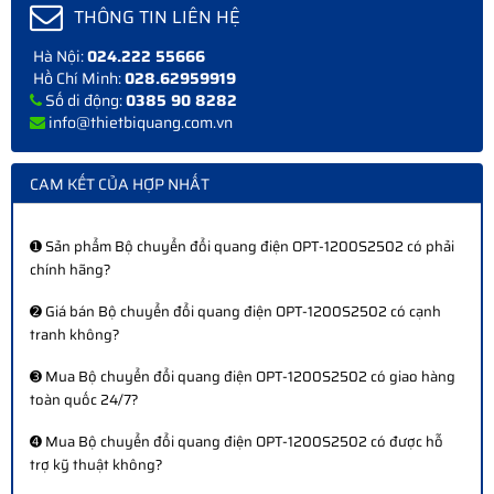
THÔNG TIN LIÊN HỆ
Hà Nội:
024.222 55666
Hồ Chí Minh:
028.62959919
Số di động:
0385 90 8282
info@thietbiquang.com.vn
CAM KẾT CỦA HỢP NHẤT
➊ Sản phẩm Bộ chuyển đổi quang điện OPT-1200S2502 có phải
chính hãng?
➋ Giá bán Bộ chuyển đổi quang điện OPT-1200S2502 có cạnh
tranh không?
➌ Mua Bộ chuyển đổi quang điện OPT-1200S2502 có giao hàng
toàn quốc 24/7?
➍ Mua Bộ chuyển đổi quang điện OPT-1200S2502 có được hỗ
trợ kỹ thuật không?