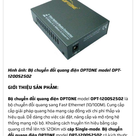
Hình ảnh:
Bộ chuyển đổi quang điện OPTONE model OPT-
1200S2502
GIỚI THIỆU SẢN PHẨM:
Bộ chuyển đổi quang điện OPTONE
model
OPT-1200S2502
là
bộ chuyển đổi quang sang Fast Ethernet (10/100M). Cung cấp
cấp giải pháp quang hóa mạng cáp đồng với chi phí thấp và
hiệu quả. Dễ dàng cho việc cài đặt, nâng cấp và mở rộng hệ
thống mạng nội bộ. Khoảng cách truyền tín hiệu bằng cáp
quang có thể lên tới 120Km với
cáp Single-mode
.
Bộ chuyển
đổi quang điện OPTONE
model
OPT-1200S2502
có kích thước