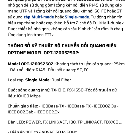
nhỏ gọn dễ sử dụng gồm1 cổng kết nối điện RJ45 sử dụng cáp
mạng UTP và 1 cổng kết nối quang đầu kết nối SC, FC hoặc ST
sử dụng
cáp Multi-mode
hoặc
Single-mode
. Tự động nhận tín
hiệu cáp thẳng hoặc cáp chéo, hỗ trợ 2 chế độ Full/Half-duplex.
Được thiết kế nhỏ gọn, không cần cấu hình chỉ cần cắm là chạy.
Ứng dụng lớn trong FTTx.
THÔNG SỐ KỸ THUẬT BỘ CHUYỂN ĐỔI QUANG ĐIỆN
OPTONE MODEL OPT-1200S2502:
Model OPT-1200S2502
Khoảng cách truyền cáp quang: 25km
- Đầu nối điện: RJ45 -Đầu nối quang: SC, FC
Loại cáp:
Single Mode
: Dual Fiber
Bước sóng quang (nm): TX-1310, RX-1550 -Tốc độ truyền dữ
liệu: 10/100 Mbps
Chuẩn giao tiếp: - 100Base-TX - 100Base-FX - IEEE802.3u -
IEEE 802.3ab - IEEE 802.3x
Đèn LED: POWER, FX LINK/ACT, 100, TP LINK/ACT, FDX/COL.
- Điện áp: 100 to 240VAC 50 to 60Hz