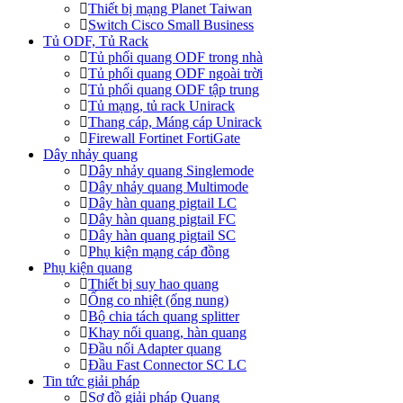
Thiết bị mạng Planet Taiwan
Switch Cisco Small Business
Tủ ODF, Tủ Rack
Tủ phối quang ODF trong nhà
Tủ phối quang ODF ngoài trời
Tủ phối quang ODF tập trung
Tủ mạng, tủ rack Unirack
Thang cáp, Máng cáp Unirack
Firewall Fortinet FortiGate
Dây nhảy quang
Dây nhảy quang Singlemode
Dây nhảy quang Multimode
Dây hàn quang pigtail LC
Dây hàn quang pigtail FC
Dây hàn quang pigtail SC
Phụ kiện mạng cáp đồng
Phụ kiện quang
Thiết bị suy hao quang
Ống co nhiệt (ống nung)
Bộ chia tách quang splitter
Khay nối quang, hàn quang
Đầu nối Adapter quang
Đầu Fast Connector SC LC
Tin tức giải pháp
Sơ đồ giải pháp Quang