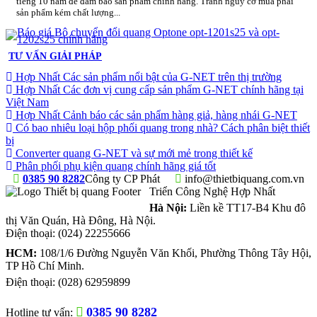
tiếng 10 năm để đảm bảo sản phẩm chính hãng. Tránh nguy cơ mua phải
sản phẩm kém chất lượng...
TƯ VẤN GIẢI PHÁP
Hợp Nhất Các sản phẩm nổi bật của G-NET trên thị trường
Hợp Nhất Các đơn vị cung cấp sản phẩm G-NET chính hãng tại
Việt Nam
Hợp Nhất Cảnh báo các sản phẩm hàng giả, hàng nhái G-NET
Có bao nhiêu loại hộp phối quang trong nhà? Cách phân biệt thiết
bị
Converter quang G-NET và sự mới mẻ trong thiết kế
Phân phối phụ kiện quang chính hãng giá tốt
0385 90 8282
Công ty CP Phát
info@thietbiquang.com.vn
Triển Công Nghệ Hợp Nhất
Hà Nội:
Liền kề TT17-B4 Khu đô
thị Văn Quán
,
Hà Đông
,
Hà Nội
.
Điện thoại:
(024) 22255666
HCM:
108/1/6 Đường Nguyễn Văn Khối, Phường Thông Tây Hội,
TP Hồ Chí Minh.
Điện thoại:
(028) 62959899
0385 90 8282
Hotline tư vấn: