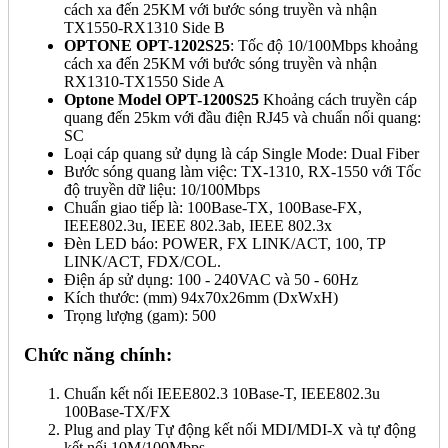
cách xa đến 25KM với bước sóng truyền và nhận
TX1550-RX1310 Side B
OPTONE OPT-1202S25
: Tốc độ 10/100Mbps khoảng
cách xa đến 25KM với bước sóng truyền và nhận
RX1310-TX1550 Side A
Optone Model OPT-1200S25
Khoảng cách truyền cáp
quang đến 25km với đầu điện RJ45 và chuẩn nối quang:
SC
Loại cáp quang sử dụng là cáp Single Mode: Dual Fiber
Bước sóng quang làm việc: TX-1310, RX-1550 với Tốc
độ truyền dữ liệu: 10/100Mbps
Chuẩn giao tiếp là: 100Base-TX, 100Base-FX,
IEEE802.3u, IEEE 802.3ab, IEEE 802.3x
Đèn LED báo: POWER, FX LINK/ACT, 100, TP
LINK/ACT, FDX/COL.
Điện áp sử dụng: 100 - 240VAC và 50 - 60Hz
Kích thước: (mm) 94x70x26mm (DxWxH)
Trọng lượng (gam): 500
Chức năng chính:
Chuẩn kết nối IEEE802.3 10Base-T, IEEE802.3u
100Base-TX/FX
Plug and play Tự động kết nối MDI/MDI-X và tự động
kết nối 10M/100Mbps