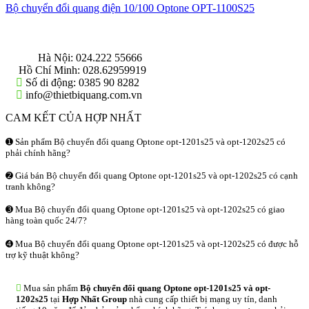
Bộ chuyển đổi quang điện 10/100 Optone OPT-1100S25
THÔNG TIN LIÊN HỆ
Hà Nội:
024.222 55666
Hồ Chí Minh:
028.62959919
Số di động:
0385 90 8282
info@thietbiquang.com.vn
CAM KẾT CỦA HỢP NHẤT
➊ Sản phẩm Bộ chuyển đổi quang Optone opt-1201s25 và opt-1202s25 có
phải chính hãng?
➋ Giá bán Bộ chuyển đổi quang Optone opt-1201s25 và opt-1202s25 có cạnh
tranh không?
➌ Mua Bộ chuyển đổi quang Optone opt-1201s25 và opt-1202s25 có giao
hàng toàn quốc 24/7?
➍ Mua Bộ chuyển đổi quang Optone opt-1201s25 và opt-1202s25 có được hỗ
trợ kỹ thuật không?
Mua sản phẩm
Bộ chuyển đổi quang Optone opt-1201s25 và opt-
1202s25
tại
Hợp Nhất Group
nhà cung cấp thiết bị mạng uy tín, danh