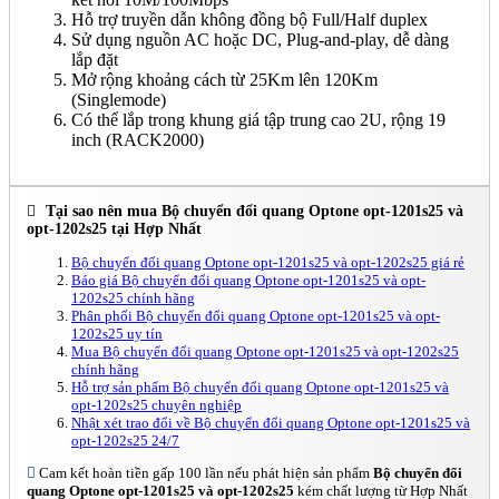
Hỗ trợ truyền dẫn không đồng bộ Full/Half duplex
Sử dụng nguồn AC hoặc DC, Plug-and-play, dễ dàng
lắp đặt
Mở rộng khoảng cách từ 25Km lên 120Km
(Singlemode)
Có thể lắp trong khung giá tập trung cao 2U, rộng 19
inch (RACK2000)
Tại sao nên mua Bộ chuyển đổi quang Optone opt-1201s25 và
opt-1202s25 tại Hợp Nhất
Bộ chuyển đổi quang Optone opt-1201s25 và opt-1202s25 giá rẻ
Báo giá Bộ chuyển đổi quang Optone opt-1201s25 và opt-
1202s25 chính hãng
Phân phối Bộ chuyển đổi quang Optone opt-1201s25 và opt-
1202s25 uy tín
Mua Bộ chuyển đổi quang Optone opt-1201s25 và opt-1202s25
chính hãng
Hỗ trợ sản phẩm Bộ chuyển đổi quang Optone opt-1201s25 và
opt-1202s25 chuyên nghiệp
Nhật xét trao đổi về Bộ chuyển đổi quang Optone opt-1201s25 và
opt-1202s25 24/7
Cam kết hoàn tiền gấp 100 lần nếu phát hiện sản phẩm
Bộ chuyển đổi
quang Optone opt-1201s25 và opt-1202s25
kém chất lượng từ Hợp Nhất