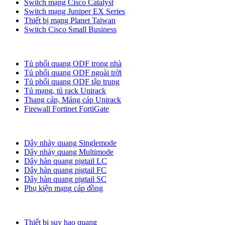
Switch mạng Cisco Catalyst
Switch mạng Juniper EX Series
Thiết bị mạng Planet Taiwan
Switch Cisco Small Business
Tủ ODF, Tủ Rack
Tủ phối quang ODF trong nhà
Tủ phối quang ODF ngoài trời
Tủ phối quang ODF tập trung
Tủ mạng, tủ rack Unirack
Thang cáp, Máng cáp Unirack
Firewall Fortinet FortiGate
Dây nhảy quang
Dây nhảy quang Singlemode
Dây nhảy quang Multimode
Dây hàn quang pigtail LC
Dây hàn quang pigtail FC
Dây hàn quang pigtail SC
Phụ kiện mạng cáp đồng
Phụ kiện quang
Thiết bị suy hao quang