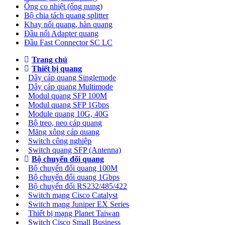
Ống co nhiệt (ống nung)
Bộ chia tách quang splitter
Khay nối quang, hàn quang
Đầu nối Adapter quang
Đầu Fast Connector SC LC
Trang chủ
Thiết bị quang
Dây cáp quang Singlemode
Dây cáp quang Multimode
Modul quang SFP 100M
Modul quang SFP 1Gbps
Module quang 10G, 40G
Bộ treo, neo cáp quang
Măng xông cáp quang
Switch công nghiệp
Switch quang SFP (Antenna)
Bộ chuyển đổi quang
Bộ chuyển đổi quang 100M
Bộ chuyển đổi quang 1Gbps
Bộ chuyển đối RS232/485/422
Switch mạng Cisco Catalyst
Switch mạng Juniper EX Series
Thiết bị mạng Planet Taiwan
Switch Cisco Small Business