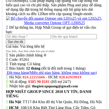
(10/100Mbps). Giải pháp mạng cáp quang với cáp đồng với
hiểu quả cao và chi phí thấp. Sản phẩm Plug and play dễ dàng
sử dụng lắp đặt trong hệ thống mạng nội bộ giúp kéo dài
khoảng cách xa đến 120km trên cáp quang Single-mode.
Để lại thông tin, Hợp Nhất Group sẽ gọi điện tư vấn cho
bạn:
Giá bán: Vui lòng liên hệ
(Gọi điện, chat Zalo nhận báo giá rẻ nhất)
Sản phẩm chính hãng ®
Code:
#5261
Tình trạng:
Có hàng
Bảo hành:
12 tháng
(lỗi là đổi mới trong 1 tháng)
Đặt mua hàng
(Miễn phí giao hàng, không mua không sao)
Hà Nội:
- HCM:
024.22255666
028.62959919
Số di động:
0385 90 8181
(Hỗ trợ 24/7)
Nhận báo giá:
thegioicapquang@gmail.com
HỢP NHẤT GROUP SINCE 2010 UY TÍN, DANH
TIẾNG
Hà Nội
: TT17-B4 Khu đô thị Văn Quán, Hà Đông, Hà Nội.
HCM
: 108/1/6 Khu Biệt Thự Làng Hoa, Cây Trâm, Gò