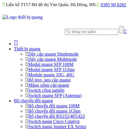
Liền kề TT17-B4 đô thị Văn Quán, Hà Đông, HN.
0385 90 8282
Thiết bị quang
Dây cáp quang Singlemode
Dây cáp quang Multimode
Modul quang SFP 100M
Modul quang SFP 1Gbps
Module quang 10G, 40G
Bộ treo, neo cáp quang
Măng xông cáp quang
Switch công nghiệp
Switch quang SFP (Antenna)
Bộ chuyển đổi quang
Bộ chuyển đổi quang 100M
Bộ chuyển đổi quang 1Gbps
Bộ chuyển đối RS232/485/422
Switch mạng Cisco Catalyst
Switch mạng Juniper EX Series