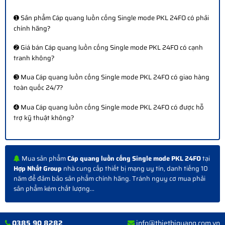
➊ Sản phẩm Cáp quang luồn cống Single mode PKL 24FO có phải
chính hãng?
➋ Giá bán Cáp quang luồn cống Single mode PKL 24FO có cạnh
tranh không?
➌ Mua Cáp quang luồn cống Single mode PKL 24FO có giao hàng
toàn quốc 24/7?
➍ Mua Cáp quang luồn cống Single mode PKL 24FO có được hỗ
trợ kỹ thuật không?
Mua sản phẩm
Cáp quang luồn cống Single mode PKL 24FO
tại
Hợp Nhất Group
nhà cung cấp thiết bị mạng uy tín, danh tiếng 10
năm để đảm bảo sản phẩm chính hãng. Tránh nguy cơ mua phải
sản phẩm kém chất lượng...
0385 90 8282
info@thietbiquang.com.vn