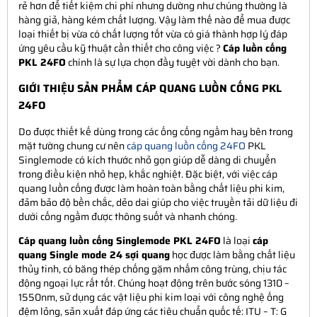
rẻ hơn để tiết kiệm chi phí nhưng dường như chúng thường là
hàng giả, hàng kém chất lượng. Vậy làm thế nào để mua được
loại thiết bị vừa có chất lượng tốt vừa có giá thành hợp lý đáp
ứng yêu cầu kỹ thuật cần thiết cho công việc ?
Cáp luồn cống
PKL 24FO
chính là sự lựa chọn đầy tuyệt vời dành cho bạn.
GIỚI THIỆU SẢN PHẨM CÁP QUANG LUỒN CỐNG PKL
24FO
Do được thiết kế dùng trong các ống cống ngầm hay bên trong
mặt tường chung cư nên
cáp quang luồn cống 24FO
PKL
Singlemode có kích thước nhỏ gọn giúp dễ dàng di chuyển
trong điều kiện nhỏ hẹp, khắc nghiệt. Đặc biệt, với việc cáp
quang luồn cống được làm hoàn toàn bằng chất liệu phi kim,
đảm bảo độ bền chắc, dẻo dai giúp cho việc truyền tải dữ liệu đi
dưới cống ngầm được thông suốt và nhanh chóng.
Cáp quang luồn cống Singlemode PKL 24FO
là loại
cáp
quang Single mode 24 sợi quang
học được làm bằng chất liệu
thủy tinh, có băng thép chống gặm nhấm công trùng, chịu tác
động ngoại lực rất tốt. Chúng hoạt động trên bước sóng 1310 –
1550nm, sử dụng các vật liệu phi kim loại với công nghệ ống
đệm lỏng, sản xuất đáp ứng các tiêu chuẩn quốc tế: ITU – T: G