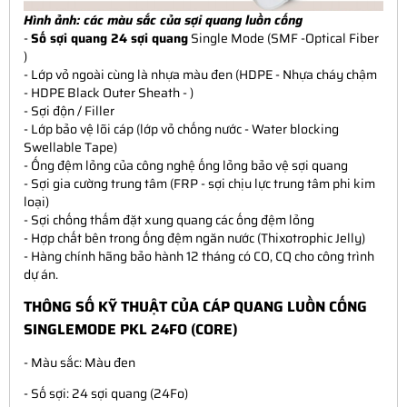
Hình ảnh:
các màu sắc của sợi quang luồn cống
-
Số sợi quang 24 sợi quang
Single Mode (SMF -Optical Fiber
)
- Lớp vỏ ngoài cùng là nhựa màu đen (HDPE - Nhựa cháy chậm
- HDPE Black Outer Sheath - )
- Sợi độn / Filler
- Lớp bảo vệ lõi cáp (lớp vỏ chống nước - Water blocking
Swellable Tape)
- Ống đệm lỏng của công nghệ ống lỏng bảo vệ sợi quang
- Sợi gia cường trung tâm (FRP - sợi chịu lực trung tâm phi kim
loại)
- Sợi chống thấm đặt xung quang các ống đệm lỏng
- Hợp chất bên trong ống đệm ngăn nước (Thixotrophic Jelly)
- Hàng chính hãng bảo hành 12 tháng có CO, CQ cho công trình
dự án.
THÔNG SỐ KỸ THUẬT CỦA CÁP QUANG LUỒN CỐNG
SINGLEMODE PKL 24FO (CORE)
- Màu sắc: Màu đen
- Số sợi: 24 sợi quang (24Fo)