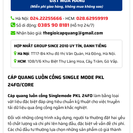
ĐẶT MUA HÀNG
(Miễn phí giao hàng, không mua không sao)
024.22255666
028.62959919
Hà Nội:
- HCM:
0385 90 8181
Số di động:
(Hỗ trợ 24/7)
thegioicapquang@gmail.com
Nhận báo giá:
HỢP NHẤT GROUP SINCE 2010 UY TÍN, DANH TIẾNG
Hà Nội
: TT17-B4 Khu đô thị Văn Quán, Hà Đông, Hà Nội.
HCM
: 108/1/6 Khu Biệt Thự Làng Hoa, Cây Trâm, Gò Vấp.
CÁP QUANG LUỒN CỐNG SINGLE MODE PKL
24FO/CORE
Cáp quang luồn cống Singlemode PKL 24FO
làm bằng loại
vật liệu đặc biệt đáp ứng tiêu chuẩn kỹ thuật cho việc truyền
tải dữ liệu qua ống cống ngầm khắc nghiệt.
Đối với những công trình xây dựng, người ta thường đặt hai yếu
tố chất lượng và chi phí lên hàng đầu, đặc biệt về vấn đề chi phí.
Các chủ đầu tư thường lựa chọn những sản phẩm có giá thành