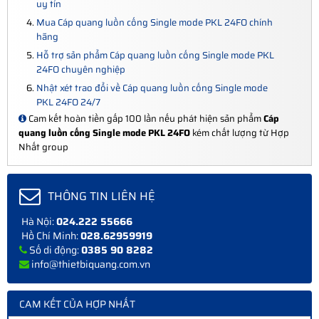
uy tín
Mua Cáp quang luồn cống Single mode PKL 24FO chính
hãng
Hỗ trợ sản phẩm Cáp quang luồn cống Single mode PKL
24FO chuyên nghiệp
Nhật xét trao đổi về Cáp quang luồn cống Single mode
PKL 24FO 24/7
Cam kết hoàn tiền gấp 100 lần nếu phát hiện sản phẩm
Cáp
quang luồn cống Single mode PKL 24FO
kém chất lượng từ Hợp
Nhất group
THÔNG TIN LIÊN HỆ
Hà Nội:
024.222 55666
Hồ Chí Minh:
028.62959919
Số di động:
0385 90 8282
info@thietbiquang.com.vn
CAM KẾT CỦA HỢP NHẤT