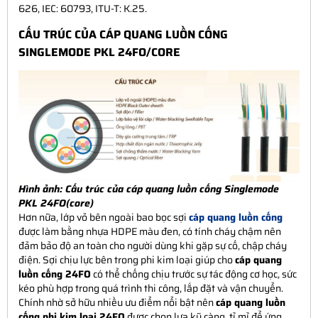
626, IEC: 60793, ITU-T: K.25.
CẤU TRÚC CỦA CÁP QUANG LUỒN CỐNG
SINGLEMODE PKL 24FO/CORE
Hình ảnh: Cấu trúc của cáp quang luồn cống Singlemode
PKL 24FO(core)
Hơn nữa, lớp vỏ bên ngoài bao bọc sợi
cáp quang luồn cống
được làm bằng nhựa HDPE màu đen, có tính cháy chậm nên
đảm bảo độ an toàn cho người dùng khi gặp sự cố, chập cháy
điện. Sợi chịu lực bên trong phi kim loại giúp cho
cáp quang
luồn cống 24FO
có thể chống chịu trước sự tác động cơ học, sức
kéo phù hợp trong quá trình thi công, lắp đặt và vận chuyển.
Chính nhờ sở hữu nhiều ưu điểm nổi bật nên
cáp quang luồn
cống phi kim loại 24FO
được chọn lựa kỹ càng, tỉ mỉ để ứng