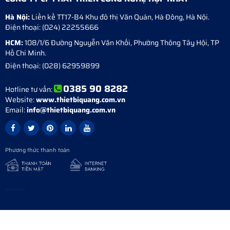
Hà Nội:
Liền kề TT17-B4 Khu đô thị Văn Quán
,
Hà Đông
,
Hà Nội
.
Điện thoại:
(024) 22255666
HCM:
108/1/6 Đường Nguyễn Văn Khối, Phường Thông Tây Hội, TP
Hồ Chí Minh.
Điện thoại:
(028) 62959899
0385 90 8282
Hotline tư vấn:
Website:
www.thietbiquang.com.vn
Email:
info@thietbiquang.com.vn
Phương thức thanh toán
Vợt Pickleball