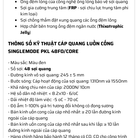
Ống đệm lỏng của công nghệ ống lỏng bảo vệ sợi quang
Sợi gia cường trung tâm (
FRP
- sợi chịu lực trung tâm phi
kim loại)
Sợi chống thấm đặt xung quang các ống đệm lỏng
Hợp chất bên trong ống đệm ngăn nước (
Thixotrophic
Jelly
)
THÔNG SỐ KỸ THUẬT CÁP QUANG LUỒN CỐNG
SINGLEMODE PKL 48FO/CORE
- Màu sắc: Màu đen
- Số sợi:
48 sợi quang
- Đường kính vỏ sợi quang: 245 ± 5 mm
- Bước sóng: Cáp hoạt động của sợi quang: 1310nm và 1550nm
- Khả năng chịu nén của cáp: 2000N/ 10cm
- Hệ số dãn nở nhiệt: < 8.2x10 - 6/oC
- Dải nhiệt độ làm việc: -5 oC ~ 70 oC
- Độ ẩm: 1~100% giá trị tương đối không có đọng sương
- Bán kính uốn cong của cáp nhỏ nhất: ≥ 20 lần đường kính
ngoài của cáp quang
- Bán kính uốn cong của cáp nhỏ nhất sau khi lắp: ≥ 10 lần
đường kính ngoài của cáp quang
- Hàng chính hãng bảo hành 12 tháng có CO, CQ cho công trình