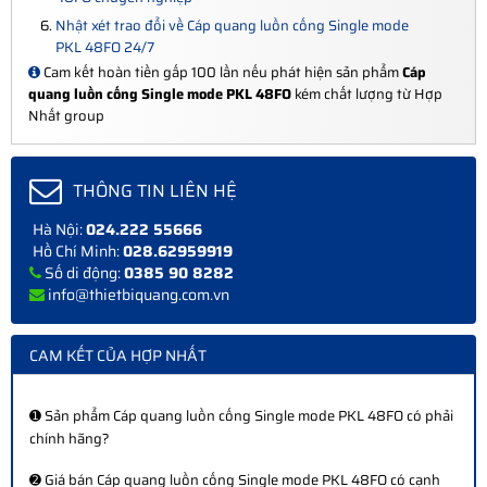
Nhật xét trao đổi về Cáp quang luồn cống Single mode
PKL 48FO 24/7
Cam kết hoàn tiền gấp 100 lần nếu phát hiện sản phẩm
Cáp
quang luồn cống Single mode PKL 48FO
kém chất lượng từ Hợp
Nhất group
THÔNG TIN LIÊN HỆ
Hà Nội:
024.222 55666
Hồ Chí Minh:
028.62959919
Số di động:
0385 90 8282
info@thietbiquang.com.vn
CAM KẾT CỦA HỢP NHẤT
➊ Sản phẩm Cáp quang luồn cống Single mode PKL 48FO có phải
chính hãng?
➋ Giá bán Cáp quang luồn cống Single mode PKL 48FO có cạnh