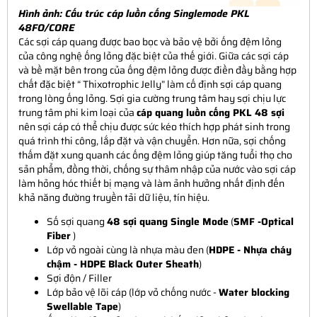
Hình ảnh:
Cấu trúc cáp luồn cống Singlemode PKL
48FO/CORE
Các sợi cáp quang được bao bọc và bảo vệ bởi ống đệm lỏng
của công nghệ ống lỏng đặc biệt của thế giới. Giữa các sợi cáp
và bề mặt bên trong của ống đệm lỏng được điền đầy bằng hợp
chất đặc biệt “ Thixotrophic Jelly” làm cố định sợi cáp quang
trong lòng ống lỏng. Sợi gia cường trung tâm hay sợi chịu lực
trung tâm phi kim loại của
cáp quang luồn cống PKL 48 sợi
nên sợi cáp có thể chịu được sức kéo thích hợp phát sinh trong
quá trình thi công, lắp đặt và vận chuyển. Hơn nữa, sợi chống
thấm đặt xung quanh các ống đệm lỏng giúp tăng tuổi thọ cho
sản phẩm, đồng thời, chống sự thâm nhập của nước vào sợi cáp
làm hỏng hóc thiết bị mạng và làm ảnh hưởng nhất định đến
khả năng đường truyền tải dữ liệu, tín hiệu.
Số sợi quang
48 sợi quang Single Mode
(
SMF -Optical
Fiber
)
Lớp vỏ ngoài cùng là nhựa màu đen (
HDPE - Nhựa cháy
chậm - HDPE Black Outer Sheath
)
Sợi độn / Filler
Lớp bảo vệ lõi cáp (lớp vỏ chống nước -
Water blocking
Swellable Tape
)