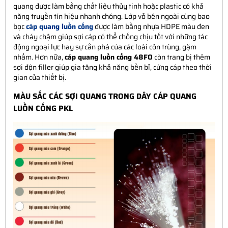
quang được làm bằng chất liệu thủy tinh hoặc plastic có khả
năng truyền tín hiệu nhanh chóng. Lớp vỏ bên ngoài cùng bao
bọc
cáp quang luồn cống
được làm bằng nhựa HDPE màu đen
và cháy chậm giúp sợi cáp có thể chống chịu tốt với những tác
động ngoại lực hay sự cắn phá của các loài côn trùng, gặm
nhấm. Hơn nữa,
cáp quang luồn cống 48FO
còn trang bị thêm
sợi độn filler giúp gia tăng khả năng bền bỉ, cứng cáp theo thời
gian của thiết bị.
MÀU SẮC CÁC SỢI QUANG TRONG DÂY CÁP QUANG
LUỒN CỐNG PKL