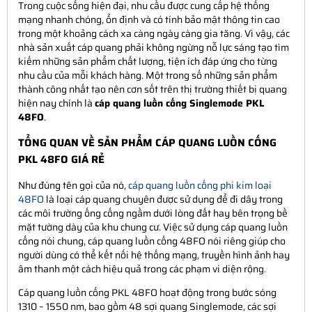
Trong cuộc sống hiện đại, nhu cầu được cung cấp hệ thống
mạng nhanh chóng, ổn định và có tính bảo mật thông tin cao
trong một khoảng cách xa càng ngày càng gia tăng. Vì vậy, các
nhà sản xuất cáp quang phải không ngừng nỗ lực sáng tạo tìm
kiếm những sản phẩm chất lượng, tiện ích đáp ứng cho từng
nhu cầu của mỗi khách hàng. Một trong số những sản phẩm
thành công nhất tạo nên cơn sốt trên thị trường thiết bị quang
hiện nay chính là
cáp quang luồn cống Singlemode PKL
48FO
.
TỔNG QUAN VỀ SẢN PHẨM CÁP QUANG LUỒN CỐNG
PKL 48FO GIÁ RẺ
Như đúng tên gọi của nó,
cáp quang luồn cống phi kim loại
48FO
là loại cáp quang chuyên được sử dụng để đi dây trong
các môi trường ống cống ngầm dưới lòng đất hay bên trọng bề
mặt tường dày của khu chung cư. Việc sử dụng cáp quang luồn
cống nói chung, cáp quang luồn cống 48FO nói riêng giúp cho
người dùng có thể kết nối hệ thống mạng, truyền hình ảnh hay
âm thanh một cách hiệu quả trong các phạm vi diện rộng.
Cáp quang luồn cống PKL 48FO hoạt động trong bước sóng
1310 – 1550 nm, bao gồm 48 sợi quang Singlemode, các sợi