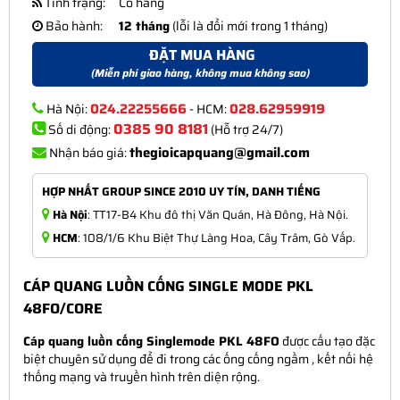
Tình trạng:
Có hàng
Bảo hành:
12 tháng
(lỗi là đổi mới trong 1 tháng)
ĐẶT MUA HÀNG
(Miễn phí giao hàng, không mua không sao)
024.22255666
028.62959919
Hà Nội:
- HCM:
0385 90 8181
Số di động:
(Hỗ trợ 24/7)
thegioicapquang@gmail.com
Nhận báo giá:
HỢP NHẤT GROUP SINCE 2010 UY TÍN, DANH TIẾNG
Hà Nội
: TT17-B4 Khu đô thị Văn Quán, Hà Đông, Hà Nội.
HCM
: 108/1/6 Khu Biệt Thự Làng Hoa, Cây Trâm, Gò Vấp.
CÁP QUANG LUỒN CỐNG SINGLE MODE PKL
48FO/CORE
Cáp quang luồn cống Singlemode PKL 48FO
được cấu tạo đặc
biệt chuyên sử dụng để đi trong các ống cống ngầm , kết nối hệ
thống mạng và truyền hình trên diện rộng.