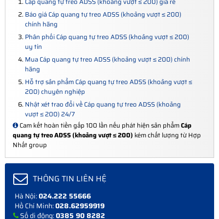
Cáp quang tự treo ADSS (khoảng vượt ≤ 200) giá rẻ
Báo giá Cáp quang tự treo ADSS (khoảng vượt ≤ 200)
chính hãng
Phân phối Cáp quang tự treo ADSS (khoảng vượt ≤ 200)
uy tín
Mua Cáp quang tự treo ADSS (khoảng vượt ≤ 200) chính
hãng
Hỗ trợ sản phẩm Cáp quang tự treo ADSS (khoảng vượt ≤
200) chuyên nghiệp
Nhật xét trao đổi về Cáp quang tự treo ADSS (khoảng
vượt ≤ 200) 24/7
Cam kết hoàn tiền gấp 100 lần nếu phát hiện sản phẩm
Cáp
quang tự treo ADSS (khoảng vượt ≤ 200)
kém chất lượng từ Hợp
Nhất group
THÔNG TIN LIÊN HỆ
Hà Nội:
024.222 55666
Hồ Chí Minh:
028.62959919
Số di động:
0385 90 8282