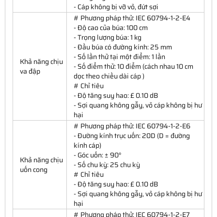
- Cáp không bị vỡ vỏ, đứt sợi
# Phương pháp thử: IEC 60794-1-2-E4
- Độ cao của búa: 100 cm
- Trọng lượng búa: 1 kg
- Đầu búa có đường kính: 25 mm
- Số lần thử tại một điểm: 1 lần
Khả năng chịu
- Số điểm thử: 10 điểm (cách nhau 10 cm
va đập
dọc theo chiều dài cáp )
# Chỉ tiêu
- Độ tăng suy hao: £ 0.10 dB
- Sợi quang không gẫy, vỏ cáp không bị hư
hại
# Phương pháp thử: IEC 60794-1-2-E6
- Đường kính trục uốn: 20D (D = đường
kính cáp)
- Góc uốn: ± 90°
Khả năng chịu
- Số chu kỳ: 25 chu kỳ
uốn cong
# Chỉ tiêu
- Độ tăng suy hao: £ 0.10 dB
- Sợi quang không gẫy, vỏ cáp không bị hư
hại
# Phương pháp thử: IEC 60794-1-2-E7