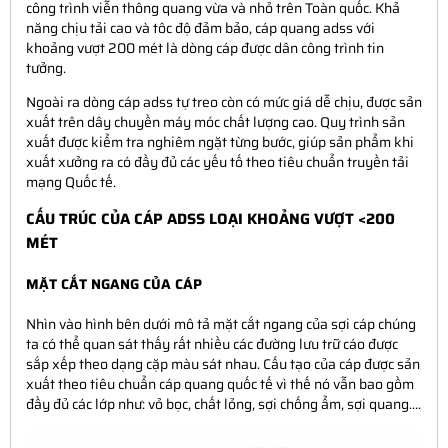
công trình viễn thông quang vừa và nhỏ trên Toàn quốc. Khả
năng chịu tải cao và tôc độ đảm bảo, cáp quang adss với
khoảng vượt 200 mét là dòng cáp được dân công trình tin
tưởng.
Ngoài ra dòng cáp adss tự treo còn có mức giá dễ chịu, được sản
xuất trên dây chuyền máy móc chất lượng cao. Quy trình sản
xuất được kiểm tra nghiêm ngặt từng bước, giúp sản phẩm khi
xuất xưởng ra có đầy đủ các yếu tố theo tiêu chuẩn truyền tải
mạng Quốc tế.
CẤU TRÚC CỦA CÁP ADSS LOẠI KHOẢNG VƯỢT <200
MÉT
MẶT CẮT NGANG CỦA CÁP
Nhìn vào hình bên dưới mô tả mặt cắt ngang của sợi cáp chúng
ta có thể quan sát thấy rất nhiều các đường lưu trữ cáo được
sắp xếp theo dạng cặp màu sát nhau. Cấu tạo của cáp được sản
xuất theo tiêu chuẩn cáp quang quốc tế vì thế nó vẫn bao gồm
đầy đủ các lớp như: vỏ bọc, chất lỏng, sợi chống ẩm, sợi quang....