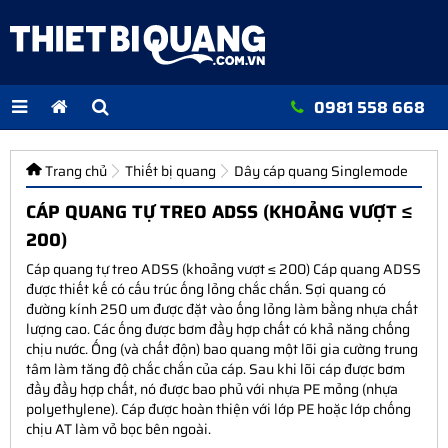
0981 558 668
Trang chủ
Thiết bị quang
Dây cáp quang Singlemode
CÁP QUANG TỰ TREO ADSS (KHOẢNG VƯỢT ≤
200)
Cáp quang tự treo ADSS (khoảng vượt ≤ 200) Cáp quang ADSS
được thiết kế có cấu trúc ống lỏng chắc chắn. Sợi quang có
đường kính 250 um được đặt vào ống lỏng làm bằng nhựa chất
lượng cao. Các ống được bơm đầy hợp chất có khả năng chống
chịu nước. Ống (và chất độn) bao quang một lõi gia cường trung
tâm làm tăng độ chắc chắn của cáp. Sau khi lõi cáp được bơm
đầy đầy hợp chất, nó được bao phủ với nhựa PE mỏng (nhựa
polyethylene). Cáp được hoàn thiện với lớp PE hoặc lớp chống
chịu AT làm vỏ bọc bên ngoài.