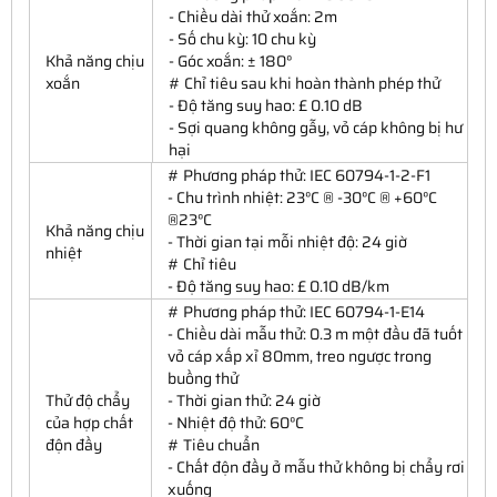
- Chiều dài thử xoắn: 2m
- Số chu kỳ: 10 chu kỳ
Khả năng chịu
- Góc xoắn: ± 180°
xoắn
# Chỉ tiêu sau khi hoàn thành phép thử
- Độ tăng suy hao: £ 0.10 dB
- Sợi quang không gẫy, vỏ cáp không bị hư
hại
# Phương pháp thử: IEC 60794-1-2-F1
- Chu trình nhiệt: 23°C ® -30°C ® +60°C
®23°C
Khả năng chịu
- Thời gian tại mỗi nhiệt độ: 24 giờ
nhiệt
# Chỉ tiêu
- Độ tăng suy hao: £ 0.10 dB/km
# Phương pháp thử: IEC 60794-1-E14
- Chiều dài mẫu thử: 0.3 m một đầu đã tuốt
vỏ cáp xấp xỉ 80mm, treo ngược trong
buồng thử
Thử độ chẩy
- Thời gian thử: 24 giờ
của hợp chất
- Nhiệt độ thử: 60°C
độn đầy
# Tiêu chuẩn
- Chất độn đầy ở mẫu thử không bị chẩy rơi
xuống