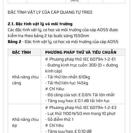
ĐẶC TÍNH VẬT LÝ CỦA CÁP QUANG TỰ TREO
2.1. Đặc tính vật lý và môi trường
Các đặc tính vật lý, cơ học và môi trường của cáp ADSS được
kiểm tra theo bảng 2 tại bước sóng 1550nm
Bảng 2
- Đặc tính vật lý, cơ học và môi trường của cáp ADSS
ĐẶC TÍNH
PHƯƠNG PHÁP THỬ VÀ TIÊU CHUẨN
# Phương pháp thử: IEC 60794-1-2-E1
- Đường kính trục cuốn: 30D (D = đường
kính cáp)
Khả năng chịu
- Tải thử lớn nhất: 610kg
căng
- Tải thử liên tục: 145kg
# Chỉ tiêu:
- Độ căng của sợi: £ 0.6% Tải lớn nhất
- Tăng suy hao: £ 0.1 dB tải liên tục
# Phương pháp thử: IEC 60794-1-2-E3
- Lực thử: 1100 N/50 mm trong 10 phút
Khả năng chịu
- Số điểm thử: 1
ép
# Chỉ tiêu
- Tăng suy hao: £ 0.10 dB