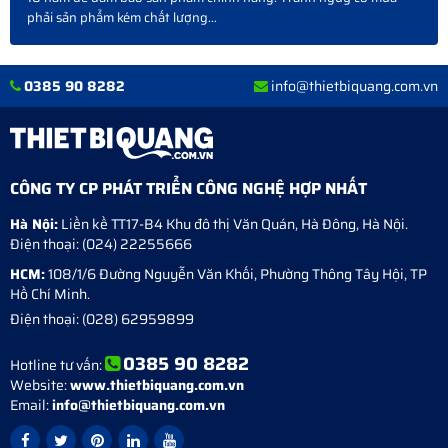
phải sản phẩm kém chất lượng...
0385 90 8282
info@thietbiquang.com.vn
CÔNG TY CP PHÁT TRIỂN CÔNG NGHỆ HỢP NHẤT
Hà Nội:
Liền kề TT17-B4 Khu đô thị Văn Quán
,
Hà Đông
,
Hà Nội
.
Điện thoại:
(024) 22255666
HCM:
108/1/6 Đường Nguyễn Văn Khối, Phường Thông Tây Hội, TP
Hồ Chí Minh.
Điện thoại:
(028) 62959899
0385 90 8282
Hotline tư vấn:
Website:
www.thietbiquang.com.vn
Email:
info@thietbiquang.com.vn