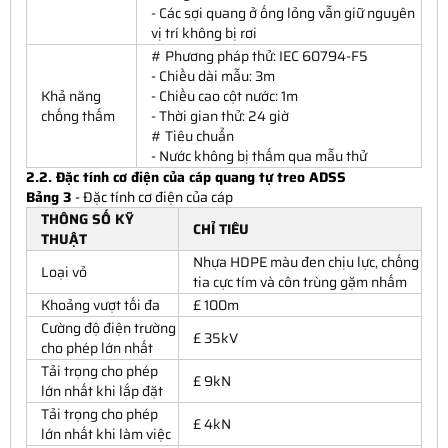
- Các sợi quang ở ống lỏng vẫn giữ nguyên
vị trí không bị rơi
# Phương pháp thử: IEC 60794-F5
- Chiều dài mẫu: 3m
Khả năng
- Chiều cao cột nước: 1m
chống thấm
- Thời gian thử: 24 giờ
# Tiêu chuẩn
- Nước không bị thấm qua mẫu thử
2.2. Đặc tính cơ điện của cáp quang tự treo ADSS
Bảng 3
- Đặc tính cơ điện của cáp
THÔNG SỐ KỸ
CHỈ TIÊU
THUẬT
Nhựa HDPE màu đen chịu lực, chống
Loại vỏ
tia cực tím và côn trùng gặm nhấm
Khoảng vượt tối đa
£ 100m
Cường độ điện trường
£ 35kV
cho phép lớn nhất
Tải trọng cho phép
£ 9kN
lớn nhất khi lắp đặt
Tải trọng cho phép
£ 4kN
lớn nhất khi làm việc