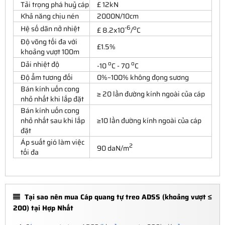
Tải trọng phá huỷ cáp
£ 12kN
Khả năng chịu nén
2000N/10cm
Hệ số dãn nở nhiệt
-6
o
£ 8.2x10
/
C
Độ võng tối đa với
£1.5%
khoảng vượt 100m
Dải nhiệt độ
o
o
-10
C - 70
C
Độ ẩm tương đối
0%~100% không đọng sương
Bán kính uốn cong
≥ 20 lần đường kính ngoài của cáp
nhỏ nhất khi lắp đặt
Bán kính uốn cong
nhỏ nhất sau khi lắp
≥10 lần đường kính ngoài của cáp
đặt
Áp suất gió làm việc
2
90 daN/m
tối đa
Tại sao nên mua Cáp quang tự treo ADSS (khoảng vượt ≤
200) tại Hợp Nhất