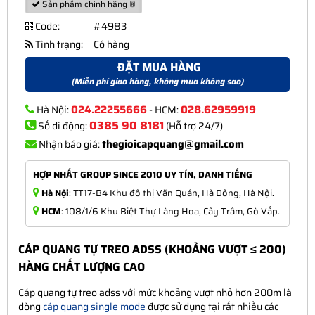
Sản phẩm chính hãng ®
Code:
#4983
Tình trạng:
Có hàng
ĐẶT MUA HÀNG
(Miễn phí giao hàng, không mua không sao)
024.22255666
028.62959919
Hà Nội:
- HCM:
0385 90 8181
Số di động:
(Hỗ trợ 24/7)
thegioicapquang@gmail.com
Nhận báo giá:
HỢP NHẤT GROUP SINCE 2010 UY TÍN, DANH TIẾNG
Hà Nội
: TT17-B4 Khu đô thị Văn Quán, Hà Đông, Hà Nội.
HCM
: 108/1/6 Khu Biệt Thự Làng Hoa, Cây Trâm, Gò Vấp.
CÁP QUANG TỰ TREO ADSS (KHOẢNG VƯỢT ≤ 200)
HÀNG CHẤT LƯỢNG CAO
Cáp quang tự treo adss với mức khoảng vượt nhỏ hơn 200m là
dòng
cáp quang single mode
được sử dụng tại rất nhiều các