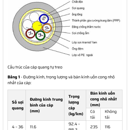
Cấu trúc của cáp quang tự treo
Bảng 1
- Đường kính, trọng lượng và bán kính uốn cong nhỏ
nhất của cáp:
Bán kính uốn
Trọng
cong nhỏ nhất
Đường kính trung
Số sợi
lượng
(mm)
bình của cáp
quang
cáp
(mm)
Có
Không
(kg/km)
tải
tải
92.4 –
4 ~ 36
11.6
235
116
98.2