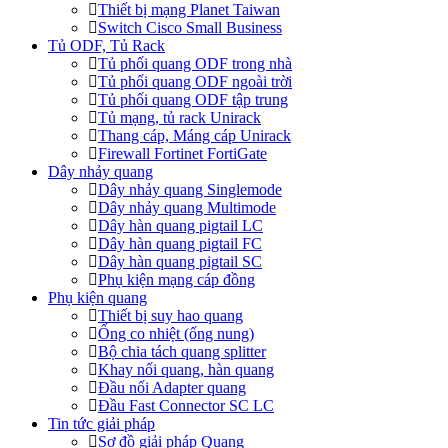
Thiết bị mạng Planet Taiwan
Switch Cisco Small Business
Tủ ODF, Tủ Rack
Tủ phối quang ODF trong nhà
Tủ phối quang ODF ngoài trời
Tủ phối quang ODF tập trung
Tủ mạng, tủ rack Unirack
Thang cáp, Máng cáp Unirack
Firewall Fortinet FortiGate
Dây nhảy quang
Dây nhảy quang Singlemode
Dây nhảy quang Multimode
Dây hàn quang pigtail LC
Dây hàn quang pigtail FC
Dây hàn quang pigtail SC
Phụ kiện mạng cáp đồng
Phụ kiện quang
Thiết bị suy hao quang
Ống co nhiệt (ống nung)
Bộ chia tách quang splitter
Khay nối quang, hàn quang
Đầu nối Adapter quang
Đầu Fast Connector SC LC
Tin tức giải pháp
Sơ đồ giải pháp Quang