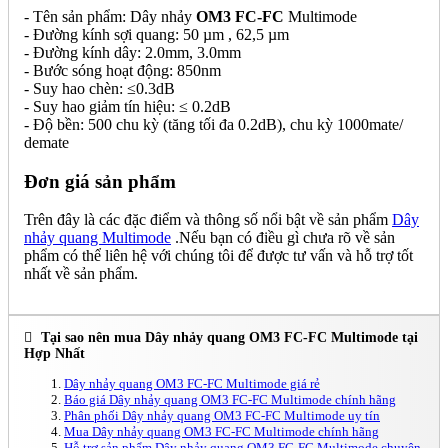
- Tên sản phẩm: Dây nhảy
OM3 FC-FC
Multimode
- Đường kính sợi quang: 50 µm , 62,5 µm
- Đường kính dây: 2.0mm, 3.0mm
- Bước sóng hoạt động: 850nm
- Suy hao chèn: ≤0.3dB
- Suy hao giảm tín hiệu: ≤ 0.2dB
- Độ bền: 500 chu kỳ (tăng tối đa 0.2dB), chu kỳ 1000mate/
demate
Đơn giá sản phẩm
Trên đây là các đặc điểm và thông số nổi bật về sản phẩm
Dây
nhảy quang Multimode
.Nếu bạn có điều gì chưa rõ về sản
phẩm có thể liên hệ với chúng tôi để được tư vấn và hỗ trợ tốt
nhất về sản phẩm.
Tại sao nên mua Dây nhảy quang OM3 FC-FC Multimode tại
Hợp Nhất
Dây nhảy quang OM3 FC-FC Multimode giá rẻ
Báo giá Dây nhảy quang OM3 FC-FC Multimode chính hãng
Phân phối Dây nhảy quang OM3 FC-FC Multimode uy tín
Mua Dây nhảy quang OM3 FC-FC Multimode chính hãng
Hỗ trợ sản phẩm Dây nhảy quang OM3 FC-FC Multimode chuyên