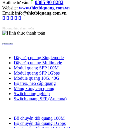
0385 90 8282
Hotline tư vấn:
Website:
www.thietbiquang.com.vn
Email:
info@thietbiquang.com.vn
Phương thức thanh toán
Vợt Pickleball
Thiết bị quang
Dây cáp quang Singlemode
Dây cáp quang Multimode
Modul quang SFP 100M
Modul quang SFP 1Gbps
Module quang 10G, 40G
Bộ treo, neo cáp quang
Măng xông cáp quang
Switch công nghiệp
Switch quang SFP (Antenna)
Bộ chuyển đổi quang
Bộ chuyển đổi quang 100M
Bộ chuyển đổi quang 1Gbps