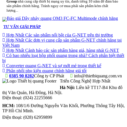
Group
nhà cung cấp thiết bị mạng uy tín, danh tiếng 10 năm để đảm bảo
sản phẩm chính hãng. Tránh nguy cơ mua phải sản phẩm kém chất
lượng...
TƯ VẤN GIẢI PHÁP
Hợp Nhất Các sản phẩm nổi bật của G-NET trên thị trường
Hợp Nhất Các đơn vị cung cấp sản phẩm G-NET chính hãng tại
Việt Nam
Hợp Nhất Cảnh báo các sản phẩm hàng giả, hàng nhái G-NET
Có bao nhiêu loại hộp phối quang trong nhà? Cách phân biệt thiết
bị
Converter quang G-NET và sự mới mẻ trong thiết kế
Phân phối phụ kiện quang chính hãng giá tốt
0385 90 8282
Công ty CP Phát
info@thietbiquang.com.vn
Triển Công Nghệ Hợp Nhất
Hà Nội:
Liền kề TT17-B4 Khu đô
thị Văn Quán
,
Hà Đông
,
Hà Nội
.
Điện thoại:
(024) 22255666
HCM:
108/1/6 Đường Nguyễn Văn Khối, Phường Thông Tây Hội,
TP Hồ Chí Minh.
Điện thoại:
(028) 62959899