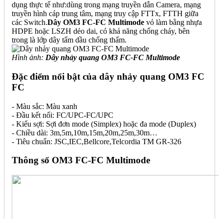
dụng thực tế như:dùng trong mạng truyền dẫn Camera, mạng
truyền hình cáp trung tâm, mạng truy cập FTTx, FTTH giữa
các Switch.
Dây OM3 FC-FC Multimode
vỏ làm bằng nhựa
HDPE hoặc LSZH dẻo dai, có khả năng chống cháy, bên
trong là lớp dây tẩm dầu chống thấm.
Hình ảnh:
Dây nhảy quang OM3 FC-FC Multimode
Đặc điểm nổi bật của dây nhảy quang OM3 FC
FC
- Màu sắc: Màu xanh
- Đầu kết nối: FC/UPC-FC/UPC
- Kiểu sợi: Sợi đơn mode (Simplex) hoặc đa mode (Duplex)
- Chiều dài: 3m,5m,10m,15m,20m,25m,30m…
- Tiêu chuẩn: JSC,IEC,Bellcore,Telcordia TM GR-326
Thông số OM3 FC-FC Multimode