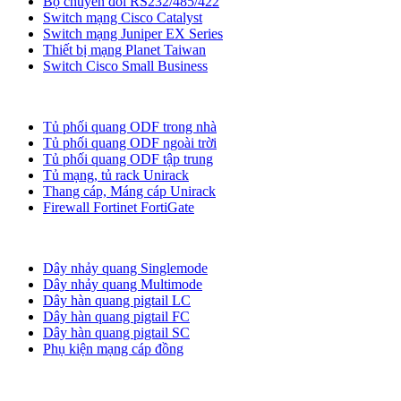
Bộ chuyển đối RS232/485/422
Switch mạng Cisco Catalyst
Switch mạng Juniper EX Series
Thiết bị mạng Planet Taiwan
Switch Cisco Small Business
Tủ ODF, Tủ Rack
Tủ phối quang ODF trong nhà
Tủ phối quang ODF ngoài trời
Tủ phối quang ODF tập trung
Tủ mạng, tủ rack Unirack
Thang cáp, Máng cáp Unirack
Firewall Fortinet FortiGate
Dây nhảy quang
Dây nhảy quang Singlemode
Dây nhảy quang Multimode
Dây hàn quang pigtail LC
Dây hàn quang pigtail FC
Dây hàn quang pigtail SC
Phụ kiện mạng cáp đồng
Phụ kiện quang