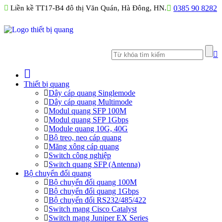
Liền kề TT17-B4 đô thị Văn Quán, Hà Đông, HN.
0385 90 8282
Thiết bị quang
Dây cáp quang Singlemode
Dây cáp quang Multimode
Modul quang SFP 100M
Modul quang SFP 1Gbps
Module quang 10G, 40G
Bộ treo, neo cáp quang
Măng xông cáp quang
Switch công nghiệp
Switch quang SFP (Antenna)
Bộ chuyển đổi quang
Bộ chuyển đổi quang 100M
Bộ chuyển đổi quang 1Gbps
Bộ chuyển đối RS232/485/422
Switch mạng Cisco Catalyst
Switch mạng Juniper EX Series