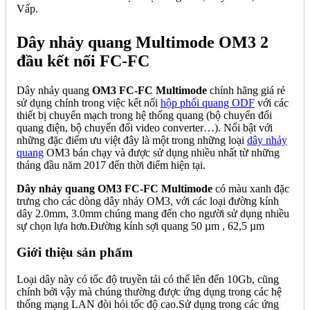
Vấp.
Dây nhảy quang Multimode OM3 2
đầu kết nối FC-FC
Dây nhảy quang
OM3 FC-FC Multimode
chính hãng giá rẻ
sử dụng chính trong việc kết nối
hộp phối quang ODF
với các
thiết bị chuyển mạch trong hệ thống quang (bộ chuyển đổi
quang điện, bộ chuyển đổi video converter…). Nổi bật với
những đặc điểm ưu việt đây là một trong những loại
dây nhảy
quang
OM3 bán chạy và được sử dụng nhiều nhất từ những
tháng đầu năm 2017 đến thời điểm hiện tại.
Dây nhảy quang OM3 FC-FC Multimode
có màu xanh đặc
trưng cho các dòng dây nhảy OM3, với các loại đường kính
dây 2.0mm, 3.0mm chúng mang đến cho người sử dụng nhiều
sự chọn lựa hơn.Đường kính sợi quang 50 µm , 62,5 µm
Giới thiệu sản phẩm
Loại dây này có tốc độ truyền tải có thể lên đến 10Gb, cũng
chính bởi vậy mà chúng thường được ứng dụng trong các hệ
thống mạng LAN đòi hỏi tốc độ cao.Sử dụng trong các ứng