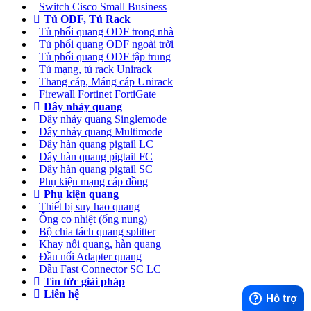
Switch Cisco Small Business
Tủ ODF, Tủ Rack
Tủ phối quang ODF trong nhà
Tủ phối quang ODF ngoài trời
Tủ phối quang ODF tập trung
Tủ mạng, tủ rack Unirack
Thang cáp, Máng cáp Unirack
Firewall Fortinet FortiGate
Dây nhảy quang
Dây nhảy quang Singlemode
Dây nhảy quang Multimode
Dây hàn quang pigtail LC
Dây hàn quang pigtail FC
Dây hàn quang pigtail SC
Phụ kiện mạng cáp đồng
Phụ kiện quang
Thiết bị suy hao quang
Ống co nhiệt (ống nung)
Bộ chia tách quang splitter
Khay nối quang, hàn quang
Đầu nối Adapter quang
Đầu Fast Connector SC LC
Tin tức giải pháp
Liên hệ