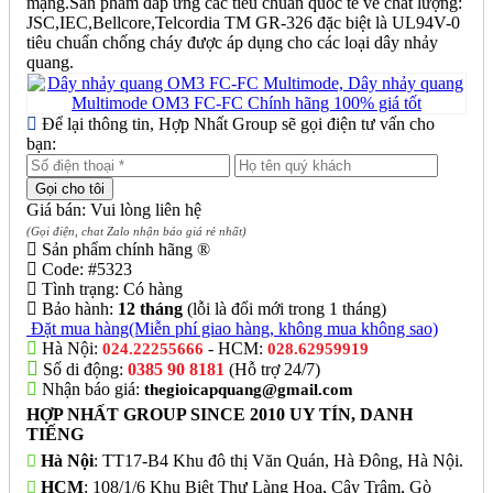
mạng.Sản phẩm đáp ứng các tiêu chuẩn quốc tế về chất lượng:
JSC,IEC,Bellcore,Telcordia TM GR-326 đặc biệt là UL94V-0
tiêu chuẩn chống cháy được áp dụng cho các loại dây nhảy
quang.
Để lại thông tin, Hợp Nhất Group sẽ gọi điện tư vấn cho
bạn:
Giá bán: Vui lòng liên hệ
(Gọi điện, chat Zalo nhận báo giá rẻ nhất)
Sản phẩm chính hãng ®
Code:
#5323
Tình trạng:
Có hàng
Bảo hành:
12 tháng
(lỗi là đổi mới trong 1 tháng)
Đặt mua hàng
(Miễn phí giao hàng, không mua không sao)
Hà Nội:
- HCM:
024.22255666
028.62959919
Số di động:
0385 90 8181
(Hỗ trợ 24/7)
Nhận báo giá:
thegioicapquang@gmail.com
HỢP NHẤT GROUP SINCE 2010 UY TÍN, DANH
TIẾNG
Hà Nội
: TT17-B4 Khu đô thị Văn Quán, Hà Đông, Hà Nội.
HCM
: 108/1/6 Khu Biệt Thự Làng Hoa, Cây Trâm, Gò