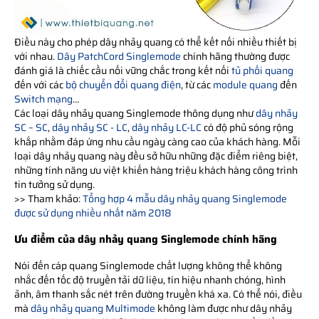
Điều này cho phép dây nhảy quang có thể kết nối nhiều thiết bị
với nhau.
Dây PatchCord Singlemode
chính hãng thường được
đánh giá là chiếc cầu nối vững chắc trong kết nối
tủ phối quang
đến với các
bộ chuyển đổi quang điện
, từ các
module quang
đến
Switch mạng
…
Các loại dây nhảy quang Singlemode thông dụng như
dây nhảy
SC – SC
,
dây nhảy SC - LC
,
dây nhảy LC-LC
có độ phủ sóng rộng
khắp nhằm đáp ứng nhu cầu ngày càng cao của khách hàng. Mỗi
loại dây nhảy quang này đều sở hữu những đặc điểm riêng biệt,
những tính năng ưu việt khiến hàng triệu khách hàng công trình
tin tưởng sử dụng.
>> Tham khảo:
Tổng hợp 4 mẫu dây nhảy quang Singlemode
được sử dụng nhiều nhất năm 2018
Ưu điểm của dây nhảy quang Singlemode chính hãng
Nói đến cáp quang Singlemode chất lượng không thể không
nhắc đến tốc độ truyền tải dữ liệu, tín hiệu nhanh chóng, hình
ảnh, âm thanh sắc nét trên đường truyền khá xa. Có thể nói, điều
mà
dây nhảy quang Multimode
không làm được như dây nhảy