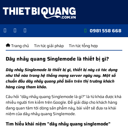
0981 558 668
Trang chủ
Tin tức giải pháp
Tin tức tổng hợp
Dây nhảy quang Singlemode là thiết bị gì?
Dây nhảy Singlemode là thiết bị gì, thiết bị này có tác dụng
như thế nào trong hệ thống mạng server ngày nay. Một số
chuẩn đầu dây nhảy quang phổ biến trên thị trường khách
hàng cùng tham khảo.
Câu hỏi “dây nhảy quang Singlemode là gì?” là từ khóa được khá
nhiều người tìm kiếm trên Google. Để giải đáp cho khách hàng
đang quan tâm tới dòng sản phẩm này, bài viết sẽ đưa ra khái
niệm của dây nhảy quang Singlemode.
Tìm hiểu khái niệm "dây nhảy quang singlemode"