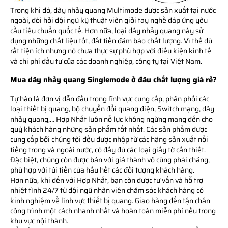
Trong khi đó, dây nhảy quang Multimode được sản xuất tại nước
ngoài, đòi hỏi đội ngũ kỹ thuật viên giỏi tay nghề đáp ứng yêu
cầu tiêu chuẩn quốc tế. Hơn nữa, loại dây nhảy quang này sử
dụng những chất liệu tốt, đắt tiền đảm bảo chất lượng. Vì thế dù
rất tiện ích nhưng nó chưa thực sự phù hợp với điều kiện kinh tế
và chi phí đầu tư của các doanh nghiệp, công ty tại Việt Nam.
Mua dây nhảy quang Singlemode ở đâu chất lượng giá rẻ?
Tự hào là đơn vị dẫn đầu trong lĩnh vực cung cấp, phân phối các
loại thiết bị quang, bộ chuyển đổi quang điện, Switch mạng, dây
nhảy quang,… Hợp Nhất luôn nỗ lực không ngừng mang đến cho
quý khách hàng những sản phẩm tốt nhất. Các sản phẩm được
cung cấp bởi chúng tôi đều được nhập từ các hãng sản xuất nổi
tiếng trong và ngoài nước, có đầy đủ các loại giấy tờ cần thiết.
Đặc biệt, chúng còn được bán với giá thành vô cùng phải chăng,
phù hợp với túi tiền của hầu hết các đối tượng khách hàng.
Hơn nữa, khi đến với Hợp Nhất, bạn còn được tư vấn và hỗ trợ
nhiệt tình 24/7 từ đội ngũ nhân viên chăm sóc khách hàng có
kinh nghiệm về lĩnh vực thiết bị quang. Giao hàng đến tận chân
công trình một cách nhanh nhất và hoàn toàn miễn phí nếu trong
khu vực nội thành.