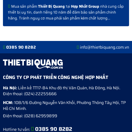
Mua sản phẩm
Thiết Bị Quang
tại
Hợp Nhất Group
nhà cung cấp
thiết bị uy tín, danh tiếng 10 năm để đảm bảo sản phẩm chính
hãng. Tránh nguy cơ mua phải sản phẩm kém chất lượng...
0385 90 8282
info@thietbiquang.com.vn
CÔNG TY CP PHÁT TRIỂN CÔNG NGHỆ HỢP NHẤT
Hà Nội:
Liền kề TT17-B4 Khu đô thị Văn Quán
,
Hà Đông
,
Hà Nội
.
Điện thoại:
(024) 22255666
HCM:
108/1/6 Đường Nguyễn Văn Khối, Phường Thông Tây Hội, TP
Hồ Chí Minh.
Điện thoại:
(028) 62959899
0385 90 8282
Hotline tư vấn: