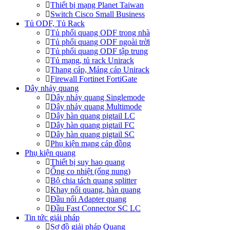
Thiết bị mạng Planet Taiwan
Switch Cisco Small Business
Tủ ODF, Tủ Rack
Tủ phối quang ODF trong nhà
Tủ phối quang ODF ngoài trời
Tủ phối quang ODF tập trung
Tủ mạng, tủ rack Unirack
Thang cáp, Máng cáp Unirack
Firewall Fortinet FortiGate
Dây nhảy quang
Dây nhảy quang Singlemode
Dây nhảy quang Multimode
Dây hàn quang pigtail LC
Dây hàn quang pigtail FC
Dây hàn quang pigtail SC
Phụ kiện mạng cáp đồng
Phụ kiện quang
Thiết bị suy hao quang
Ống co nhiệt (ống nung)
Bộ chia tách quang splitter
Khay nối quang, hàn quang
Đầu nối Adapter quang
Đầu Fast Connector SC LC
Tin tức giải pháp
Sơ đồ giải pháp Quang