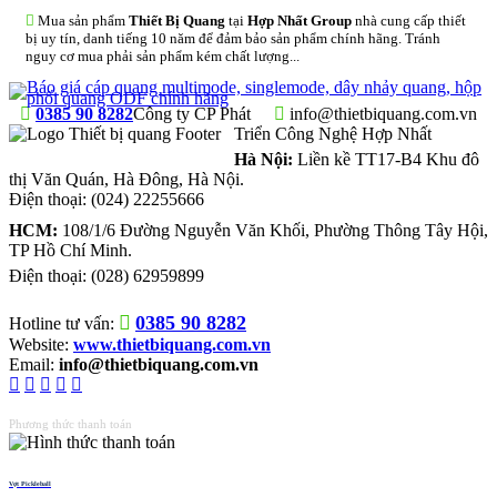
Mua sản phẩm
Thiết Bị Quang
tại
Hợp Nhất Group
nhà cung cấp thiết
bị uy tín, danh tiếng 10 năm để đảm bảo sản phẩm chính hãng. Tránh
nguy cơ mua phải sản phẩm kém chất lượng...
0385 90 8282
Công ty CP Phát
info@thietbiquang.com.vn
Triển Công Nghệ Hợp Nhất
Hà Nội:
Liền kề TT17-B4 Khu đô
thị Văn Quán
,
Hà Đông
,
Hà Nội
.
Điện thoại:
(024) 22255666
HCM:
108/1/6 Đường Nguyễn Văn Khối, Phường Thông Tây Hội,
TP Hồ Chí Minh.
Điện thoại:
(028) 62959899
0385 90 8282
Hotline tư vấn:
Website:
www.thietbiquang.com.vn
Email:
info@thietbiquang.com.vn
Phương thức thanh toán
Vợt Pickleball