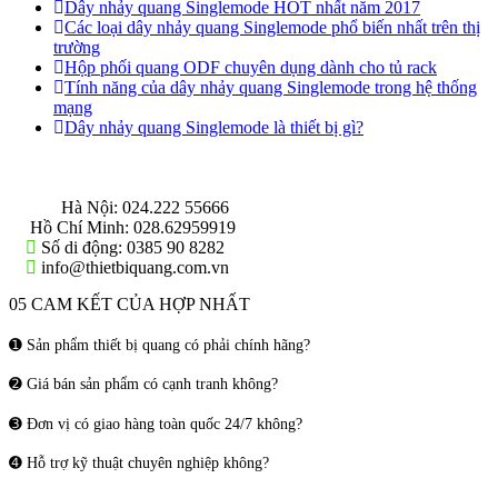
Dây nhảy quang Singlemode HOT nhất năm 2017
Các loại dây nhảy quang Singlemode phổ biến nhất trên thị
trường
Hộp phối quang ODF chuyên dụng dành cho tủ rack
Tính năng của dây nhảy quang Singlemode trong hệ thống
mạng
Dây nhảy quang Singlemode là thiết bị gì?
THÔNG TIN LIÊN HỆ
Hà Nội:
024.222 55666
Hồ Chí Minh:
028.62959919
Số di động:
0385 90 8282
info@thietbiquang.com.vn
05 CAM KẾT CỦA HỢP NHẤT
➊ Sản phẩm thiết bị quang có phải chính hãng?
➋ Giá bán sản phẩm có cạnh tranh không?
➌ Đơn vị có giao hàng toàn quốc 24/7 không?
➍ Hỗ trợ kỹ thuật chuyên nghiệp không?