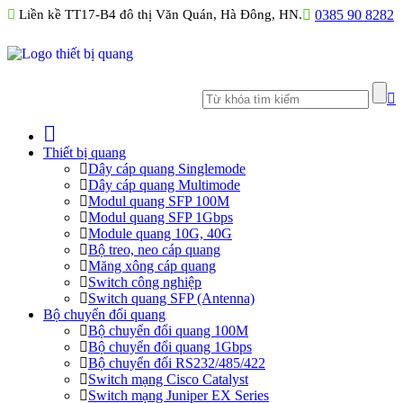
Liền kề TT17-B4 đô thị Văn Quán, Hà Đông, HN.
0385 90 8282
Thiết bị quang
Dây cáp quang Singlemode
Dây cáp quang Multimode
Modul quang SFP 100M
Modul quang SFP 1Gbps
Module quang 10G, 40G
Bộ treo, neo cáp quang
Măng xông cáp quang
Switch công nghiệp
Switch quang SFP (Antenna)
Bộ chuyển đổi quang
Bộ chuyển đổi quang 100M
Bộ chuyển đổi quang 1Gbps
Bộ chuyển đối RS232/485/422
Switch mạng Cisco Catalyst
Switch mạng Juniper EX Series