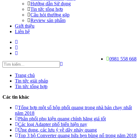
Hướng dẫn Sử dụng
Tin tức tổng hợp
Câu hỏi thường gặp
Review sản phẩm
Giới thiệu
Liên hệ
0981 558 668
Trang chủ
Tin tức giải pháp
Tin tức tổng hợp
Các tin khác
Tổng hợp một số hộp phối quang trong nhà bán chạy nhất
năm 2018
Phân phối phụ kiện quang chính hãng giá tốt
Các loại Adapter phổ biến hiện nay
Ứng dụng, các lưu ý về dây nhảy quang
Top 3 bộ Converter quang hứa hẹn bùng nổ trong năm 2018