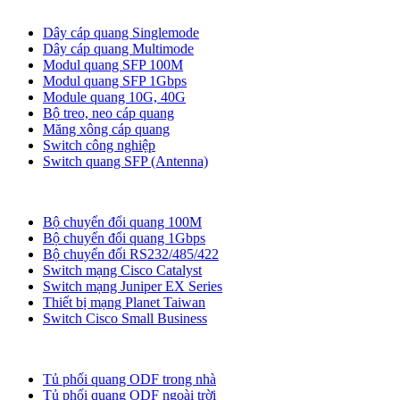
Thiết bị quang
Dây cáp quang Singlemode
Dây cáp quang Multimode
Modul quang SFP 100M
Modul quang SFP 1Gbps
Module quang 10G, 40G
Bộ treo, neo cáp quang
Măng xông cáp quang
Switch công nghiệp
Switch quang SFP (Antenna)
Bộ chuyển đổi quang
Bộ chuyển đổi quang 100M
Bộ chuyển đổi quang 1Gbps
Bộ chuyển đối RS232/485/422
Switch mạng Cisco Catalyst
Switch mạng Juniper EX Series
Thiết bị mạng Planet Taiwan
Switch Cisco Small Business
Tủ ODF, Tủ Rack
Tủ phối quang ODF trong nhà
Tủ phối quang ODF ngoài trời