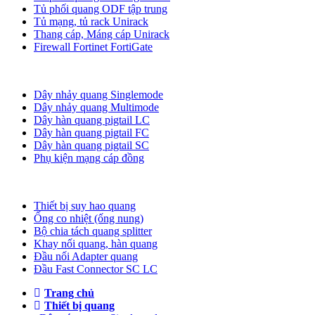
Tủ phối quang ODF tập trung
Tủ mạng, tủ rack Unirack
Thang cáp, Máng cáp Unirack
Firewall Fortinet FortiGate
Dây nhảy quang
Dây nhảy quang Singlemode
Dây nhảy quang Multimode
Dây hàn quang pigtail LC
Dây hàn quang pigtail FC
Dây hàn quang pigtail SC
Phụ kiện mạng cáp đồng
Phụ kiện quang
Thiết bị suy hao quang
Ống co nhiệt (ống nung)
Bộ chia tách quang splitter
Khay nối quang, hàn quang
Đầu nối Adapter quang
Đầu Fast Connector SC LC
Trang chủ
Thiết bị quang