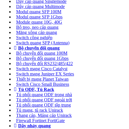
Dây cáp quang Singlemode
Dây cáp quang Multimode
Modul quang SFP 100M
Modul quang SFP 1Gbps
Module quang 10G, 40G
Bộ treo, neo cáp quang
Măng xông cáp quang
Switch công nghiệp
Switch quang SFP (Antenna)
Bộ chuyển đổi quang
Bộ chuyển đổi quang 100M
Bộ chuyển đổi quang 1Gbps
Bộ chuyển đối RS232/485/422
Switch mạng Cisco Catalyst
Switch mạng Juniper EX Series
Thiết bị mạng Planet Taiwan
Switch Cisco Small Business
Tủ ODF, Tủ Rack
Tủ phối quang ODF trong nhà
Tủ phối quang ODF ngoài trời
Tủ phối quang ODF tập trung
Tủ mạng, tủ rack Unirack
Thang cáp, Máng cáp Unirack
Firewall Fortinet FortiGate
Dây nhảy quang