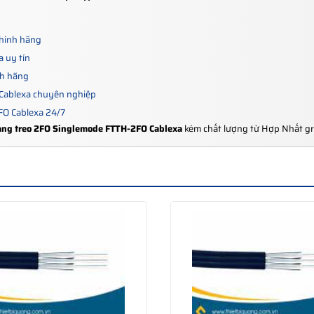
chính hãng
 uy tín
nh hãng
Cablexa chuyên nghiệp
FO Cablexa 24/7
ang treo 2FO Singlemode FTTH-2FO Cablexa
kém chất lượng từ Hợp Nhất g