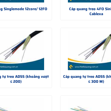
g Singlemode 12core/ 12FO
Cáp quang treo 4FO Si
Cablexa
 tự treo ADSS (khoảng vượt
Cáp quang tự treo ADSS (k
≤ 200)
≤ 300 M)