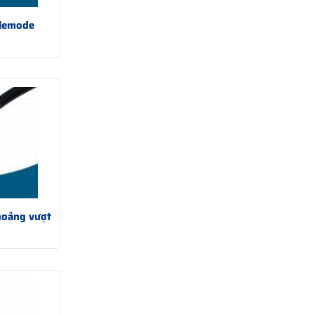
nlemode
hoảng vượt