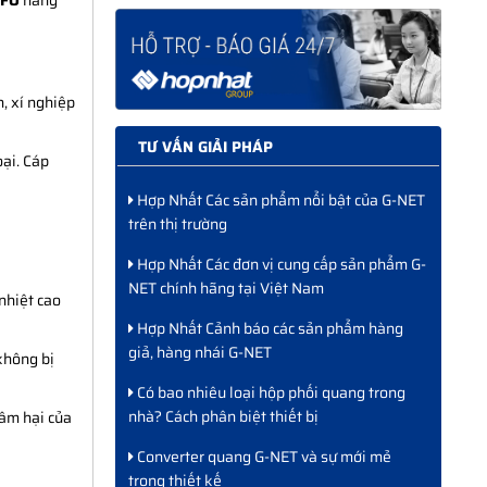
2FO
hãng
, xí nghiệp
TƯ VẤN GIẢI PHÁP
oại. Cáp
Hợp Nhất Các sản phẩm nổi bật của G-NET
trên thị trường
Hợp Nhất Các đơn vị cung cấp sản phẩm G-
NET chính hãng tại Việt Nam
nhiệt cao
Hợp Nhất Cảnh báo các sản phẩm hàng
giả, hàng nhái G-NET
không bị
Có bao nhiêu loại hộp phối quang trong
nhà? Cách phân biệt thiết bị
xâm hại của
Converter quang G-NET và sự mới mẻ
trong thiết kế