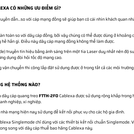
EXA CÓ NHỮNG ƯU ĐIỂM GÌ?
 truyền dẫn…so với cáp mạng đồng sẽ giúp bạn có cái nhìn khách quan nh
hoàn toàn so với dây cáp đồng, bởi vậy chúng có thể được dùng ở khoảng c
ng hề hấn gì. Điều này dây cáp mạng đồng không thể làm được.
 truyền tín hiệu bằng ánh sáng trên một tia Laser duy nhất nên độ s
 ứng dụng đòi hỏi tốc độ mạng cao.
 vận chuyển thi công lắp đặt sử dụng được ở trong tất cả các môi trường
NG HỆ THỐNG NÀO?
ệu dây cáp quang treo
FTTH-2FO
Cablexa được sử dụng rộng khắp trong h
oanh nghiệp, xí nghiệp.
 nhà mạng hiện nay sử dụng để kết nối phục vụ cho các hộ gia đình.
lexa Singlemode chỉ dùng với các thiết bị kết nối chuẩn Singlemode. V
song song với dây cáp thuể bao hãng Cablexa này.