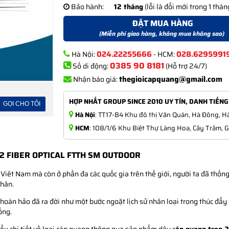
Bảo hành:
12 tháng
(lỗi là đổi mới trong 1 thán
ĐẶT MUA HÀNG
(Miễn phí giao hàng, không mua không sao)
024.22255666
028.6295991
Hà Nội:
- HCM:
0385 90 8181
Số di động:
(Hỗ trợ 24/7)
thegioicapquang@gmail.com
Nhận báo giá:
HỢP NHẤT GROUP SINCE 2010 UY TÍN, DANH TIẾNG
Hà Nội
: TT17-B4 Khu đô thị Văn Quán, Hà Đông, Hà
HCM
: 108/1/6 Khu Biệt Thự Làng Hoa, Cây Trâm, 
2 FIBER OPTICAL FTTH SM OUTDOOR
Viêt Nam mà còn ở phần đa các quốc gia trên thế giới, người ta đã thống
nhân.
oàn hảo đã ra đời như một bước ngoặt lịch sử nhân loại trong thúc đẩy
ống.