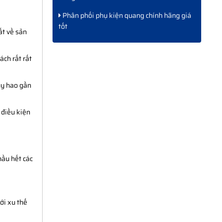
Phân phối phụ kiện quang chính hãng giá
tốt
ất về sản
ách rất rất
uy hao gần
 điều kiện
ầu hết các
ới xu thế