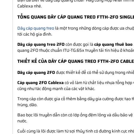
Bạn đã biết về dây cáp quang chưa? Hãy cùng Hợp Nhất tìm hiể
Cablexa nhé.
TỔNG QUANG DÂY CÁP QUANG TREO FTTH-2FO SING
Dây cáp quang treo
là một trong những dòng cáp được ưa chuộn
tới các hộ gia đình.
Dây cáp quang treo 2FO
còn được gọi là
cáp quang thuê bao
quang 2FO thuộc chuẩn ITU-TG.65x truyền tải tín hiệu ở khoảng
THIẾT KẾ CỦA DÂY CÁP QUANG TREO FTTH-2FO CABL
Dây cáp quang 2FO
được thiết kế để có thể sử dụng trong nhi
Cáp quang 2FO Cablexa
có vỏ làm từ chất liệu nhựa tổng hợp
cũng như tác động mạnh của các vật khác.
Trong cáp còn được gia cố thêm bằng dây gia cường được tạo th
trùng, dão.
Bao bọc lõi truyền dẫn còn có lớp ống đệm lỏng và dầu bảo vệ
nước.
Cuối cùng là lõi được làm từ sợi thủy tinh có đường kính cực nhỏ