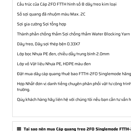
Cấu trúc của Cáp 2FO FTTH hình số 8 dây treo kim loại
Số sợi quang đã nhuộm màu Max. 2C
Sợi gia cường Sợi tổng hợp
Thành phần chống thấm Sợi chống thấm Water Blocking Yarn
Dây treo, Dây sợi thép bện 0.33X7
Lớp bọc Nhựa PE đen, chiều dầy trung bình 2.0mm
Lớp vỏ Vật liệu Nhựa PE, HDPE màu đen
Đặt mua dây cáp quang thuê bao FTTH-2FO Singlemode hãng
Hợp Nhất đơn vị danh tiếng chuyên phân phối vật tư công trình 
trường.
Qúy khách hàng hãy liên hệ với chúng tôi nếu bạn cần tư vấn hỗ
Tại sao nên mua Cáp quang treo 2FO Singlemode FTTH-