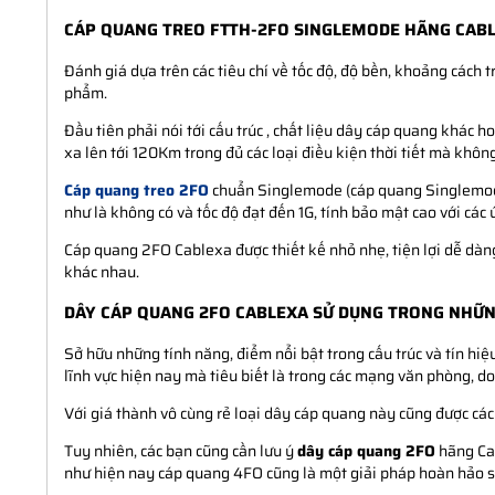
CÁP QUANG TREO FTTH-2FO SINGLEMODE HÃNG CABL
Đánh giá dựa trên các tiêu chí về tốc độ, độ bền, khoảng cách
phẩm.
Đầu tiên phải nói tới cấu trúc , chất liệu dây cáp quang khác 
xa lên tới 120Km trong đủ các loại điều kiện thời tiết mà khô
Cáp quang treo 2FO
chuẩn Singlemode (cáp quang Singlemode)
như là không có và tốc độ đạt đến 1G, tính bảo mật cao với các
Cáp quang 2FO Cablexa được thiết kế nhỏ nhẹ, tiện lợi dễ dàng
khác nhau.
DÂY CÁP QUANG 2FO CABLEXA SỬ DỤNG TRONG NHỮ
Sở hữu những tính năng, điểm nổi bật trong cấu trúc và tín hi
lĩnh vực hiện nay mà tiêu biết là trong các mạng văn phòng, d
Với giá thành vô cùng rẻ loại dây cáp quang này cũng được các
Tuy nhiên, các bạn cũng cần lưu ý
dây cáp quang 2FO
hãng Cab
như hiện nay cáp quang 4FO cũng là một giải pháp hoàn hảo 