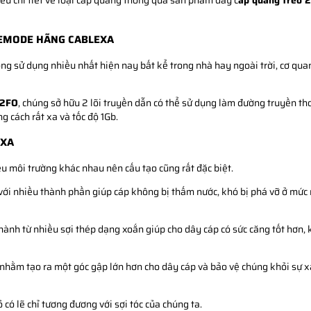
u chi tiết về loại cáp quang thông qua sản phẩm dây c
áp quang treo 
LEMODE HÃNG CABLEXA
g sử dụng nhiều nhất hiện nay bất kể trong nhà hay ngoài trời, cơ quan
 2FO
, chúng sở hữu 2 lõi truyền dẫn có thể sử dụng làm đường truyền th
 cách rất xa và tốc độ 1Gb.
EXA
ều môi trường khác nhau nên cấu tạo cũng rất đặc biệt.
 với nhiều thành phần giúp cáp không bị thấm nước, khó bị phá vỡ ở mức 
ành từ nhiều sợi thép dạng xoắn giúp cho dây cáp có sức căng tốt hơn, 
 nhằm tạo ra một góc gập lớn hơn cho dây cáp và bảo vệ chúng khỏi sự 
 có lẽ chỉ tương đương với sợi tóc của chúng ta.