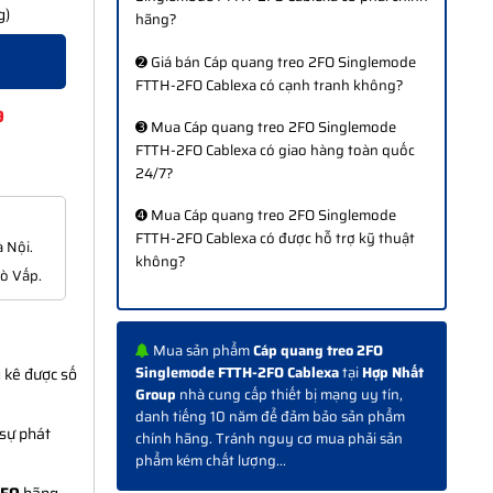
g)
hãng?
➋ Giá bán Cáp quang treo 2FO Singlemode
FTTH-2FO Cablexa có cạnh tranh không?
9
➌ Mua Cáp quang treo 2FO Singlemode
FTTH-2FO Cablexa có giao hàng toàn quốc
24/7?
➍ Mua Cáp quang treo 2FO Singlemode
FTTH-2FO Cablexa có được hỗ trợ kỹ thuật
 Nội.
không?
Gò Vấp.
Mua sản phẩm
Cáp quang treo 2FO
Singlemode FTTH-2FO Cablexa
tại
Hợp Nhất
 kê được số
Group
nhà cung cấp thiết bị mạng uy tín,
danh tiếng 10 năm để đảm bảo sản phẩm
 sự phát
chính hãng. Tránh nguy cơ mua phải sản
phẩm kém chất lượng...