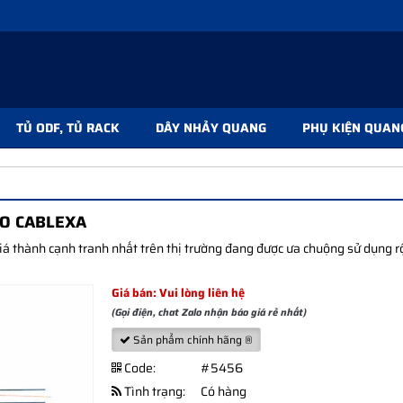
TỦ ODF, TỦ RACK
DÂY NHẢY QUANG
PHỤ KIỆN QUAN
FO CABLEXA
á thành cạnh tranh nhất trên thị trường đang được ưa chuộng sử dụng 
Giá bán: Vui lòng liên hệ
(Gọi điện, chat Zalo nhận báo giá rẻ nhất)
Sản phẩm chính hãng ®
Code:
#5456
Tình trạng:
Có hàng