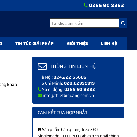
0385 90 8282
G
TIN TỨC GIẢI PHÁP
GIỚI THIỆU
LIÊN HỆ
THÔNG TIN LIÊN HỆ
Hà Nội:
024.222 55666
Hồ Chí Minh:
028.62959919
rộng khắp
Số di động:
0385 90 8282
info@thietbiquang.com.vn
CAM KẾT CỦA HỢP NHẤT
➊ Sản phẩm Cáp quang treo 2FO
Singlemode FTTH-2FO Cablexa có phải chính