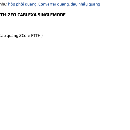
 như:
hộp phối quang
,
Converter quang
,
dây nhảy quang
FTTH-2FO CABLEXA SINGLEMODE
 cáp quang 2Core FTTH )