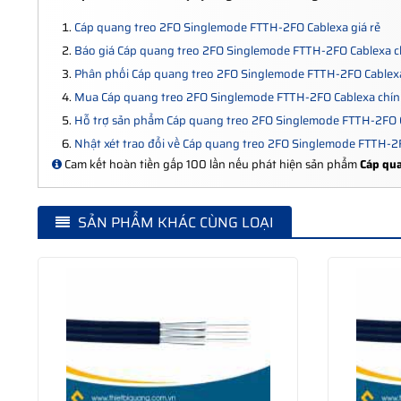
Cáp quang treo 2FO Singlemode FTTH-2FO Cablexa giá rẻ
Báo giá Cáp quang treo 2FO Singlemode FTTH-2FO Cablexa 
Phân phối Cáp quang treo 2FO Singlemode FTTH-2FO Cablexa
Mua Cáp quang treo 2FO Singlemode FTTH-2FO Cablexa chí
Hỗ trợ sản phẩm Cáp quang treo 2FO Singlemode FTTH-2FO 
Nhật xét trao đổi về Cáp quang treo 2FO Singlemode FTTH-2
Cam kết hoàn tiền gấp 100 lần nếu phát hiện sản phẩm
Cáp qu
SẢN PHẨM KHÁC CÙNG LOẠI