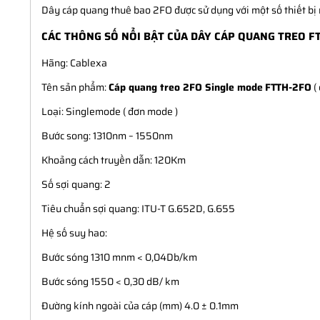
Dây cáp quang thuê bao 2FO được sử dụng với một số thiết bị
CÁC THÔNG SỐ NỔI BẬT CỦA DÂY CÁP QUANG TREO 
Hãng: Cablexa
Tên sản phẩm:
Cáp quang treo 2FO Single mode
FTTH-2FO
(
Loại: Singlemode ( đơn mode )
Bước song: 1310nm – 1550nm
Khoảng cách truyền dẫn: 120Km
Số sợi quang: 2
Tiêu chuẩn sợi quang: ITU-T G.652D, G.655
Hệ số suy hao:
Bước sóng 1310 mnm < 0,04Db/km
Bước sóng 1550 < 0,30 dB/ km
Đường kính ngoài của cáp (mm) 4.0 ± 0.1mm