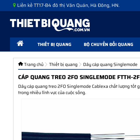
Liền kề TT17-B4 đô thị Văn Quán, Hà Đông, HN.
THIẾT BỊ QUANG
BỘ CHUYỂN ĐỔI QUANG
Trang chủ
Thiết bị quang
Dây cáp quang Singlemode
CÁP QUANG TREO 2FO SINGLEMODE FTTH-2
Dây cáp quang treo 2FO Singlemode Cablexa chất lượng tốt gi
trong nhiều lĩnh vực của cuộc sống.