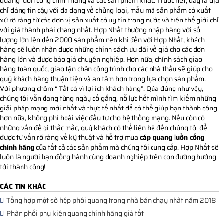
quang luồn cống chính hãng và các sản phẩm khác. Trước hết, đây là địa
chỉ đáng tin cậy với đa dạng về chủng loại, mẫu mã sản phẩm có xuất
xứ rõ ràng từ các đơn vị sản xuất có uy tín trong nước và trên thế giới chỉ
với giá thành phải chăng nhất. Hợp Nhất thường nhập hàng với số
lượng lớn lên đến 2000 sản phẩm nên khi đến với Hợp Nhất, khách
hàng sẽ luôn nhận được những chính sách ưu đãi về giá cho các đơn
hàng lớn và được báo giá chuyên nghiệp. Hơn nữa, chính sách giao
hàng toàn quốc, giao tận chân công trình cho các nhà thầu sẽ giúp cho
quý khách hàng thuận tiện và an tâm hơn trong lựa chọn sản phẩm.
Với phương châm “ Tất cả vì lợi ích khách hàng”. Qủa đúng như vậy,
chúng tôi vẫn đang từng ngày cố gắng, nỗ lực hết mình tìm kiếm những
giải pháp mạng mới nhất và thực tế nhất để có thể giúp bạn thành công
hơn nữa, không phí hoài việc đầu tư cho hệ thống mạng. Nếu còn có
những vấn đề gì thắc mắc, quý khách có thể liên hệ đến chúng tôi để
được tư vấn rõ ràng về kỹ thuật và hỗ trợ mua
cáp quang luồn cống
chính hãng
của tất cả các sản phẩm mà chúng tôi cung cấp. Hợp Nhất sẽ
luôn là người bạn đồng hành cùng doanh nghiệp trên con đường hướng
tới thành công!
CÁC TIN KHÁC
Tổng hợp một số hộp phối quang trong nhà bán chạy nhất năm 2018
Phân phối phụ kiện quang chính hãng giá tốt