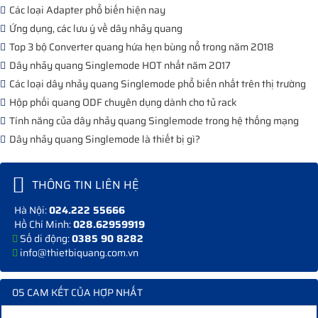
Các loại Adapter phổ biến hiện nay
Ứng dụng, các lưu ý về dây nhảy quang
Top 3 bộ Converter quang hứa hẹn bùng nổ trong năm 2018
Dây nhảy quang Singlemode HOT nhất năm 2017
Các loại dây nhảy quang Singlemode phổ biến nhất trên thị trường
Hộp phối quang ODF chuyên dụng dành cho tủ rack
Tính năng của dây nhảy quang Singlemode trong hệ thống mạng
Dây nhảy quang Singlemode là thiết bị gì?
THÔNG TIN LIÊN HỆ
Hà Nội:
024.222 55666
Hồ Chí Minh:
028.62959919
Số di động:
0385 90 8282
info@thietbiquang.com.vn
05 CAM KẾT CỦA HỢP NHẤT