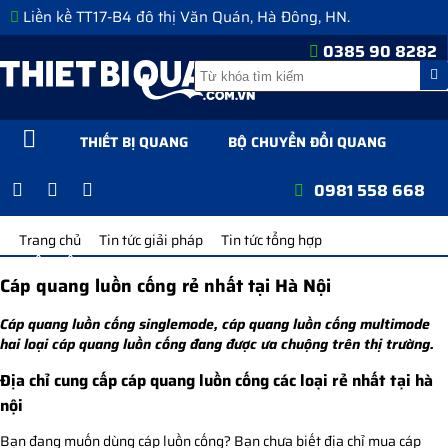
Liền kề TT17-B4 đô thị Văn Quán, Hà Đông, HN.
0385 90 8282
THIẾT BỊ QUANG
BỘ CHUYỂN ĐỔI QUANG
TỦ ODF, TỦ RACK
DÂY NHẢY QUANG
0981 558 668
PHỤ KIỆN QUANG
TIN TỨC GIẢI PHÁP
GIỚI THIỆU
Trang chủ
Tin tức giải pháp
Tin tức tổng hợp
LIÊN HỆ
Cáp quang luồn cống rẻ nhất tại Hà Nội
Cáp quang luồn cống singlemode, cáp quang luồn cống multimode
hai loại cáp quang luồn cống đang được ưa chuộng trên thị trường.
Địa chỉ cung cấp cáp quang luồn cống các loại rẻ nhất tại hà
nội
Bạn đang muốn dùng cáp luồn cống? Bạn chưa biết địa chỉ mua cáp