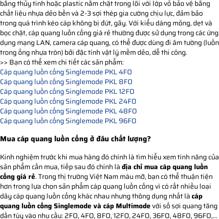
bằng thủy tinh hoặc plastic nằm chặt trong lõi với lớp vỏ bảo vệ bằng
chất liệu nhựa dẻo bền và 2-3 sợi thép gia cường chịu lực, đảm bảo
trong quá trình kéo cáp không bị đứt, gãy. Với kiểu dáng mỏng, dẹt và
bọc chặt, cáp quang luồn cống giá rẻ thường được sử dụng trong các ứng
dụng mạng LAN, camera cáp quang, có thể được dùng đi âm tường (luồn
trong ống nhựa tròn) bởi đặc tính vật lý mềm dẻo, dễ thi công.
>> Bạn có thể xem chi tiết các sản phẩm:
Cáp quang luồn cống Singlemode PKL 4FO
Cáp quang luồn cống Singlemode PKL 8FO
Cáp quang luồn cống Singlemode PKL 12FO
Cáp quang luồn cống Singlemode PKL 24FO
Cáp quang luồn cống Singlemode PKL 48FO
Cáp quang luồn cống Singlemode PKL 96FO
Mua cáp quang luồn cống ở đâu chất lượng?
Kinh nghiệm trước khi mua hàng đó chính là tìm hiểu xem tính năng của
sản phẩm cần mua, tiếp sau đó chính là
địa chỉ mua cáp quang luồn
cống giá rẻ
. Trong thị trường Việt Nam màu mỡ, bạn có thể thuận tiện
hơn trong lựa chọn sản phẩm cáp quang luồn cống vì có rất nhiều loại
dây cáp quang luồn cống khác nhau nhưng thông dụng nhất là
cáp
quang luồn cống Singlemode và cáp Multimode
với số sợi quang tăng
dần tùy vào nhu cầu: 2FO, 4FO, 8FO, 12FO, 24FO, 36FO, 48FO, 96FO,…