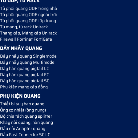
TỦ ODF, TỦ RACK
Tủ phối quang ODF trong nhà
Tủ phối quang ODF ngoài trời
Tủ phối quang ODF tập trung
Tủ mạng, tủ rack Unirack
Thang cáp, Máng cáp Unirack
Firewall Fortinet FortiGate
DÂY NHẢY QUANG
Dây nhảy quang Singlemode
Dây nhảy quang Multimode
Dây hàn quang pigtail LC
Dây hàn quang pigtail FC
Dây hàn quang pigtail SC
Phụ kiện mạng cáp đồng
PHỤ KIỆN QUANG
Thiết bị suy hao quang
Ống co nhiệt (ống nung)
Bộ chia tách quang splitter
Khay nối quang, hàn quang
Đầu nối Adapter quang
Đầu Fast Connector SC LC