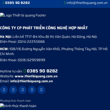
0385 90 8282
info@thietbiquang.com.vn
CÔNG TY CP PHÁT TRIỂN CÔNG NGHỆ HỢP NHẤT
Hà Nội:
Liền kề TT17-B4 Khu đô thị Văn Quán
,
Hà Đông
,
Hà Nội
.
Điện thoại:
(024) 22255666
HCM:
108/1/6 Đường Nguyễn Văn Khối, Phường Thông Tây Hội, TP Hồ
Chí Minh.
Điện thoại:
(028) 62959899
0385 90 8282
Hotline tư vấn:
Website:
www.thietbiquang.com.vn
Email:
info@thietbiquang.com.vn
Phương thức thanh toán